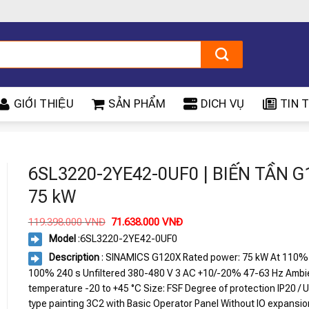
GIỚI THIỆU
SẢN PHẨM
DICH VỤ
TIN T
X
6SL3220-2YE42-0UF0 | BIẾN TẦN 
75 kW
Giá
Giá
119.398.000
VNĐ
71.638.000
VNĐ
gốc
hiện
Model
:
6SL3220-2YE42-0UF0
là:
tại
119.398.000 VNĐ.
là:
Description
: SINAMICS G120X Rated power: 75 kW At 110%
71.638.000 VNĐ.
100% 240 s Unfiltered 380-480 V 3 AC +10/-20% 47-63 Hz Ambi
temperature -20 to +45 °C Size: FSF Degree of protection IP20 / 
type painting 3C2 with Basic Operator Panel Without IO expansio