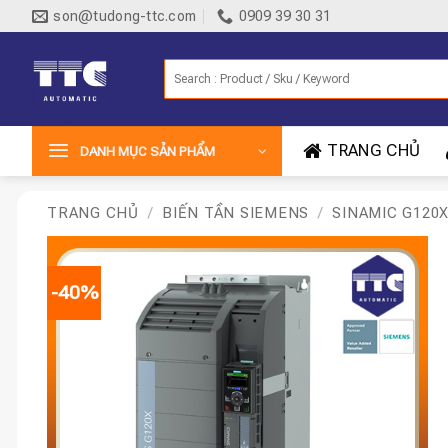
Bỏ
son@tudong-ttc.com
0909 39 30 31
qua
nội
Tìm
dung
kiếm:
TRANG CHỦ
DANH MỤC SẢN PHẨM
TRANG CHỦ
/
BIẾN TẦN SIEMENS
/
SINAMIC G120
-40%