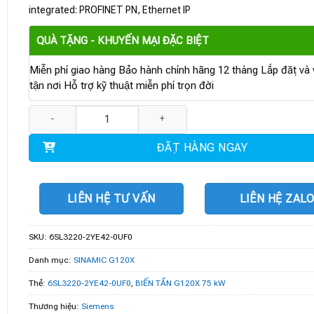
integrated: PROFINET PN, Ethernet IP
QUÀ TẶNG - KHUYẾN MẠI ĐẶC BIỆT
Miễn phí giao hàng Bảo hành chính hãng 12 tháng Lắp đặt và v
tận nơi Hỗ trợ kỹ thuật miễn phí trọn đời
6SL3220-2YE42-0UF0 | BIẾN TẦN G120X 75 kW số lượng
ĐẶT HÀNG NGAY
LIÊN HỆ TƯ VẤN
LIÊN HỆ ZAL
SKU:
6SL3220-2YE42-0UF0
Danh mục:
SINAMIC G120X
Thẻ:
6SL3220-2YE42-0UF0
,
BIẾN TẦN G120X 75 kW
Thương hiệu:
Siemens