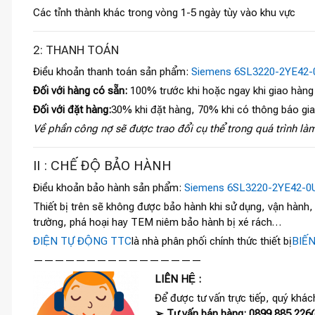
Các tỉnh thành khác trong vòng 1-5 ngày tùy vào khu vực
2: THANH TOÁN
Điều khoản thanh toán sản phẩm:
Siemens 6SL3220-2YE42-
Đối với hàng có sẵn:
100% trước khi hoặc ngay khi giao hàng
Đối với đặt hàng:
30% khi đặt hàng, 70% khi có thông báo gi
Về phần công nợ sẽ được trao đổi cụ thể trong quá trình làm
II : CHẾ ĐỘ BẢO HÀNH
Điều khoản bảo hành sản phẩm:
Siemens 6SL3220-2YE42-0
Thiết bị trên sẽ không được bảo hành khi sử dụng, vận hành
trường, phá hoại hay TEM niêm bảo hành bị xé rách…
ĐIỆN TỰ ĐỘNG TTC
là nhà phân phối chính thức thiết bị
BIẾ
————————————————
LIÊN HỆ :
Để được tư vấn trực tiếp, quý khách
➢ Tư vấn bán hàng: 0899 885 226(c