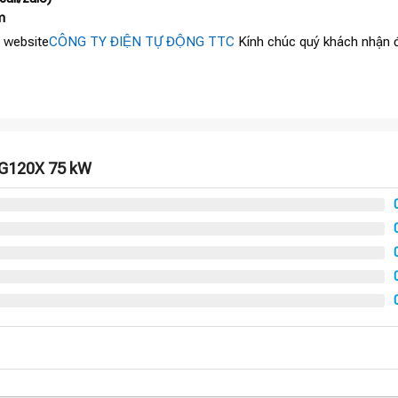
m
 website
CÔNG TY ĐIỆN TỰ ĐỘNG TTC
Kính chúc quý khách nhận đ
 G120X 75 kW