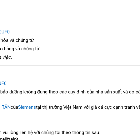
0UF0
 hóa và chứng từ
ao hàng và chứng từ
 việc.
UF0
, bảo dưỡng không đúng theo các quy định của nhà sản xuất và do cá
N TẦN
của
Siemens
tại thị trường Việt Nam với giá cả cực cạnh tranh 
 vui lòng liên hệ với chúng tôi theo thông tin sau:
all/zalo)