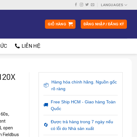
LANGUAGES
GIỎ HÀNG
ĐĂNG NHẬP / ĐĂNG KÝ
ỨC
LIÊN HỆ
G120X
Hàng hóa chính hãng. Nguồn gốc
📦
rõ ràng
Free Ship HCM - Giao hàng Toàn
🚚
Quốc
 60s,
ent
Được trả hàng trong 7 ngày nếu
🔄
UL open
có lỗi do Nhà sản xuất
n Fieldbus