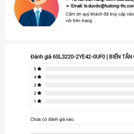
➢ Email: le.ducdo@tudong-ttc.co
Cảm ơn quý khách đã truy cập vào
vời trên trang.
Đánh giá 6SL3220-2YE42-0UF0 | BIẾN TẦN
5
4
3
2
1
Chưa có đánh giá nào.