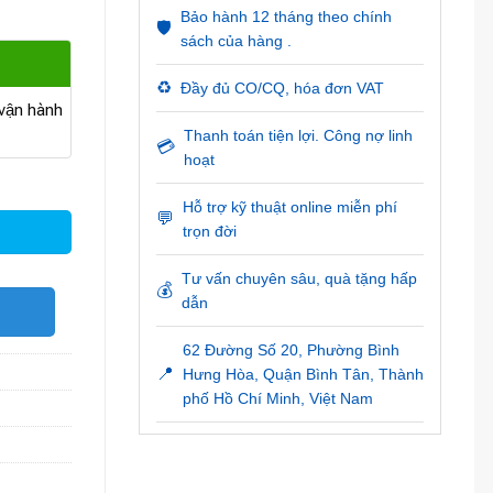
Bảo hành 12 tháng theo chính
🛡️
sách của hàng .
♻️
Đầy đủ CO/CQ, hóa đơn VAT
ận hành
Thanh toán tiện lợi. Công nợ linh
💳
hoạt
Hỗ trợ kỹ thuật online miễn phí
💬
trọn đời
Tư vấn chuyên sâu, quà tặng hấp
💰
dẫn
O
62 Đường Số 20, Phường Bình
📍
Hưng Hòa, Quận Bình Tân, Thành
phố Hồ Chí Minh, Việt Nam