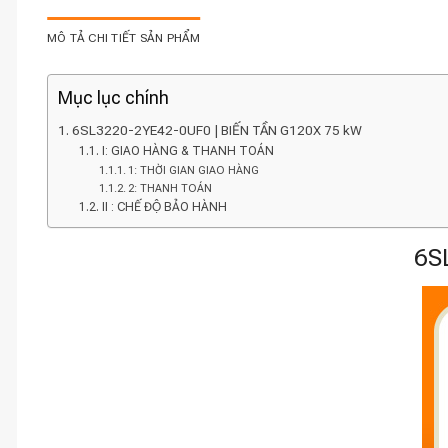
MÔ TẢ CHI TIẾT SẢN PHẨM
Mục lục chính
6SL3220-2YE42-0UF0 | BIẾN TẦN G120X 75 kW
I: GIAO HÀNG & THANH TOÁN
1: THỜI GIAN GIAO HÀNG
2: THANH TOÁN
II : CHẾ ĐỘ BẢO HÀNH
6S