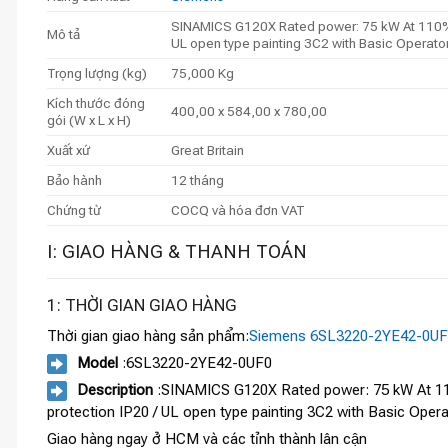
SINAMICS G120X Rated power: 75 kW At 110% 6
Mô tả
UL open type painting 3C2 with Basic Operator
Trọng lượng (kg)
75,000 Kg
Kích thước đóng
400,00 x 584,00 x 780,00
gói (W x L x H)
Xuất xứ
Great Britain
Bảo hành
12 tháng
Chứng từ
COCQ và hóa đơn VAT
I: GIAO HÀNG & THANH TOÁN
1: THỜI GIAN GIAO HÀNG
Thời gian giao hàng sản phẩm:
Siemens 6SL3220-2YE42-0U
Model
:6SL3220-2YE42-0UF0
Description
:SINAMICS G120X Rated power: 75 kW At 110
protection IP20 / UL open type painting 3C2 with Basic Ope
Giao hàng ngay ở HCM và các tỉnh thành lân cận