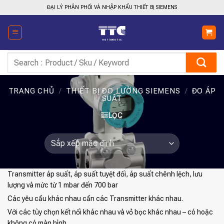
Bỏ
ĐẠI LÝ PHÂN PHỐI VÀ NHẬP KHẨU THIẾT BỊ SIEMENS
qua
nội
dung
Tìm
kiếm:
TRANG CHỦ
/
THIẾT BỊ ĐO LƯỜNG SIEMENS
/
ĐO ÁP
SUẤT
LỌC
Transmitter áp suất, áp suất tuyệt đối, áp suất chênh lệch, lưu
lượng và mức từ 1 mbar đến 700 bar
Các yêu cầu khác nhau cần các Transmitter khác nhau.
Với các tùy chọn kết nối khác nhau và vỏ bọc khác nhau – có hoặc
không có màn hình.