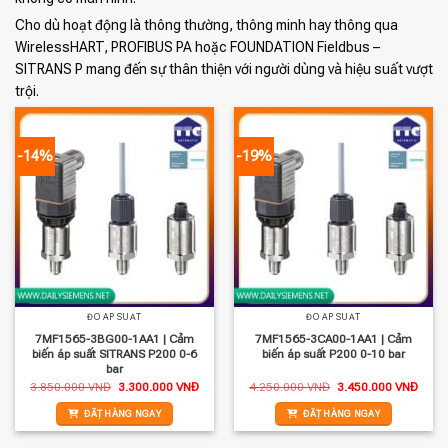
Cho dù hoạt động là thông thường, thông minh hay thông qua
WirelessHART, PROFIBUS PA hoặc FOUNDATION Fieldbus –
SITRANS P mang đến sự thân thiện với người dùng và hiệu suất vượt
trội.
-14%
-19%
ĐO ÁP SUẤT
ĐO ÁP SUẤT
7MF1565-3BG00-1AA1 | Cảm
7MF1565-3CA00-1AA1 | Cảm
biến áp suất SITRANS P200 0-6
biến áp suất P200 0-10 bar
bar
Giá
Giá
Giá
Giá
3.850.000
VNĐ
3.300.000
VNĐ
4.250.000
VNĐ
3.450.000
VNĐ
gốc
hiện
gốc
hiện
là:
tại
là:
tại
ĐẶT HÀNG NGAY
ĐẶT HÀNG NGAY
3.850.000 VNĐ.
là:
4.250.000 VNĐ.
là:
3.300.000 VNĐ.
3.450