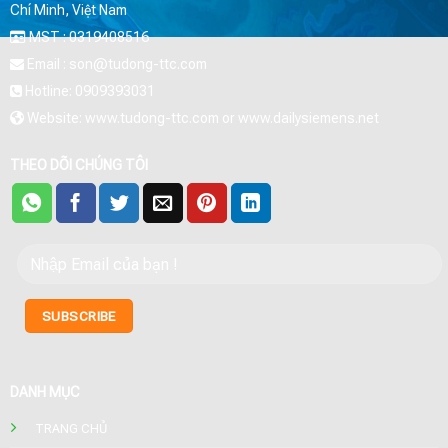
Chí Minh, Việt Nam
MST : 0319408516
Email : son@tudong-ttc.com
Hotline: 0909393031
Website: www.tudong-ttc.com or www.dailysiemens.net
THEO DÕI CHÚNG TÔI
DANH MỤC
TRANG CHỦ