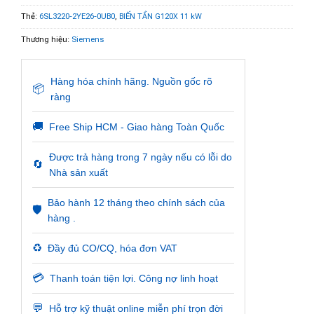
Thẻ:
6SL3220-2YE26-0UB0
,
BIẾN TẦN G120X 11 kW
Thương hiệu:
Siemens
Hàng hóa chính hãng. Nguồn gốc rõ
📦
ràng
🚚
Free Ship HCM - Giao hàng Toàn Quốc
Được trả hàng trong 7 ngày nếu có lỗi do
🔄
Nhà sản xuất
Bảo hành 12 tháng theo chính sách của
🛡️
hàng .
♻️
Đầy đủ CO/CQ, hóa đơn VAT
💳
Thanh toán tiện lợi. Công nợ linh hoạt
💬
Hỗ trợ kỹ thuật online miễn phí trọn đời