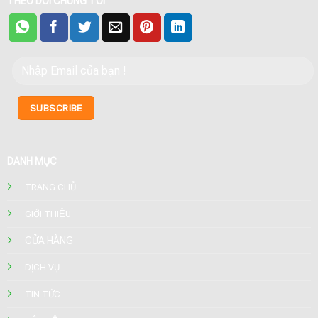
THEO DÕI CHÚNG TÔI
DANH MỤC
TRANG CHỦ
GIỚI THIỆU
CỬA HÀNG
DỊCH VỤ
TIN TỨC