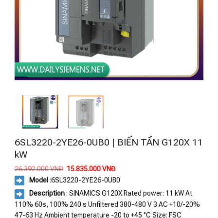
6SL3220-2YE26-0UB0 | BIẾN TẦN G120X 11
kW
Giá
Giá
26.392.000
VNĐ
15.835.000
VNĐ
gốc
hiện
Model
:
6SL3220-2YE26-0UB0
là:
tại
26.392.000 VNĐ.
là:
Description
: SINAMICS G120X Rated power: 11 kW At
15.835.000 VNĐ.
110% 60s, 100% 240 s Unfiltered 380-480 V 3 AC +10/-20%
47-63 Hz Ambient temperature -20 to +45 °C Size: FSC