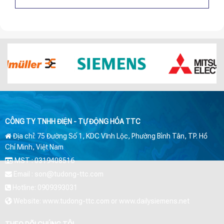
CÔNG TY TNHH ĐIỆN - TỰ ĐỘNG HÓA TTC
Địa chỉ: 75 Đường Số 1, KDC Vĩnh Lộc, Phường Bình Tân, TP. Hồ
Chí Minh, Việt Nam
MST : 0319408516
Email : son@tudong-ttc.com
Hotline: 0909393031
Website: www.tudong-ttc.com or www.dailysiemens.net