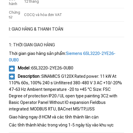
12 tháng
hành
Chứng
COCQ và hóa đơn VAT
từ
I: GIAO HÀNG & THANH TOÁN
1: THỜI GIAN GIAO HÀNG
Thời gian giao hàng sản phẩm:
Siemens 6SL3220-2YE26-
0UB0
Model
:6SL3220-2YE26-0UB0
Description
:SINAMICS G120X Rated power: 11 kW At
110% 60s, 100% 240 s Unfiltered 380-480 V 3 AC +10/-20%
47-63 Hz Ambient temperature -20 to +45 °C Size: FSC
Degree of protection IP20 / UL open type painting 3C2 with
Basic Operator Panel Without IO expansion Fieldbus
integrated: MODBUS RTU, BACnet MS/TP,USS
Giao hàng ngay ở HCM và các tỉnh thành lân cận
Các tỉnh thành khác trong vòng 1-5 ngày tùy vào khu vực