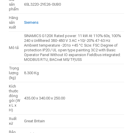
sản
6SL3220-2YE26-0UB0
phẩm
Hãng
sản
Siemens
xuất
SINAMICS G120X Rated power: 11 kW At 110% 60s, 100%
240 s Unfiltered 380-480 V 3 AC +10/-20% 47-63 Hz
Ambient temperature -20 to +45 °C Size: FSC Degree of
Mô tả
protection IP20 / UL open type painting 3C2 with Basic
Operator Panel Without IO expansion Fieldbus integrated:
MODBUS RTU, BACnet MS/TP,USS
Trọng
lượng
8.300 Kg
(kg)
Kích
thước
đóng
435.00 x 340.00 x 250.00
gói (W
x L x
H)
Xuất
Great Britain
xứ
Bảo