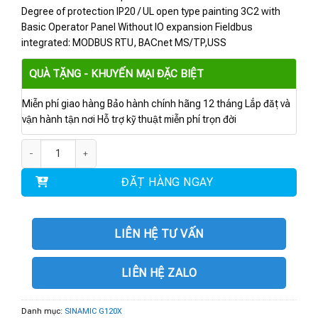
Degree of protection IP20 / UL open type painting 3C2 with
Basic Operator Panel Without IO expansion Fieldbus
integrated: MODBUS RTU, BACnet MS/TP,USS
QUÀ TẶNG - KHUYẾN MẠI ĐẶC BIỆT
Miễn phí giao hàng Bảo hành chính hãng 12 tháng Lắp đặt và
vận hành tận nơi Hỗ trợ kỹ thuật miễn phí trọn đời
6SL3220-2YE26-0UB0 | BIẾN TẦN G120X 11 kW số lượng
ĐẶT HÀNG NGAY
LIÊN HỆ TƯ VẤN
LIÊN HỆ ZALO
Danh mục:
SINAMIC G120X