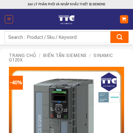
Bỏ
ĐẠI LÝ PHÂN PHỐI VÀ NHẬP KHẨU THIẾT BỊ SIEMENS
qua
nội
dung
Tìm
kiếm:
TRANG CHỦ
/
BIẾN TẦN SIEMENS
/
SINAMIC
G120X
-40%