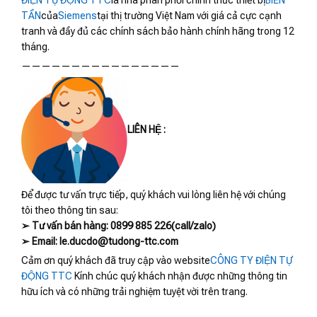
ĐIỆN TỰ ĐỘNG TTC
là nhà phân phối chính thức thiết bị
BIẾN
TẦN
của
Siemens
tại thị trường Việt Nam với giá cả cực cạnh
tranh và đầy đủ các chính sách bảo hành chính hãng trong 12
tháng.
————————————————
LIÊN HỆ :
Để được tư vấn trực tiếp, quý khách vui lòng liên hệ với chúng
tôi theo thông tin sau:
➢ Tư vấn bán hàng: 0899 885 226(call/zalo)
➢ Email: le.ducdo@tudong-ttc.com
Cảm ơn quý khách đã truy cập vào website
CÔNG TY ĐIỆN TỰ
ĐỘNG TTC
Kính chúc quý khách nhận được những thông tin
hữu ích và có những trải nghiệm tuyệt vời trên trang.