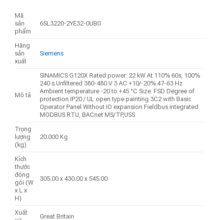
Mã
sản
6SL3220-2YE32-0UB0
phẩm
Hãng
sản
Siemens
xuất
SINAMICS G120X Rated power: 22 kW At 110% 60s, 100%
240 s Unfiltered 380-480 V 3 AC +10/-20% 47-63 Hz
Ambient temperature -20 to +45 °C Size: FSD Degree of
Mô tả
protection IP20 / UL open type painting 3C2 with Basic
Operator Panel Without IO expansion Fieldbus integrated:
MODBUS RTU, BACnet MS/TP,USS
Trọng
lượng
20.000 Kg
(kg)
Kích
thước
đóng
305.00 x 430.00 x 545.00
gói (W
x L x
H)
Xuất
Great Britain