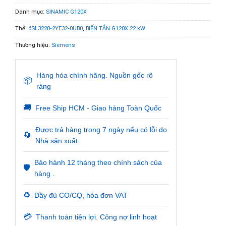
Danh mục:
SINAMIC G120X
Thẻ:
6SL3220-2YE32-0UB0
,
BIẾN TẦN G120X 22 kW
Thương hiệu:
Siemens
Hàng hóa chính hãng. Nguồn gốc rõ
📦
ràng
🚚
Free Ship HCM - Giao hàng Toàn Quốc
Được trả hàng trong 7 ngày nếu có lỗi do
🔄
Nhà sản xuất
Bảo hành 12 tháng theo chính sách của
🛡️
hàng .
♻️
Đầy đủ CO/CQ, hóa đơn VAT
💳
Thanh toán tiện lợi. Công nợ linh hoạt