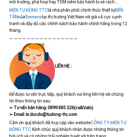
môi trường, phá hoại hay TEM niêm bảo hành bị xé rách…
ĐIỆN TỰ ĐỘNG TTC
là nhà phân phối chính thức thiết bị
BIẾN
TẦN
của
Siemens
tại thị trường Việt Nam với giá cả cực cạnh
tranh và đầy đủ các chính sách bảo hành chính hãng trong 12
tháng.
————————————————
LIÊN HỆ :
Để được tư vấn trực tiếp, quý khách vui lòng liên hệ với chúng
tôi theo thông tin sau:
➢ Tư vấn bán hàng: 0899 885 226(call/zalo)
➢ Email: le.ducdo@tudong-ttc.com
Cảm ơn quý khách đã truy cập vào website
CÔNG TY ĐIỆN TỰ
ĐỘNG TTC
Kính chúc quý khách nhận được những thông tin
hữu ích và có những trải nghiệm tuyệt vời trên trang.