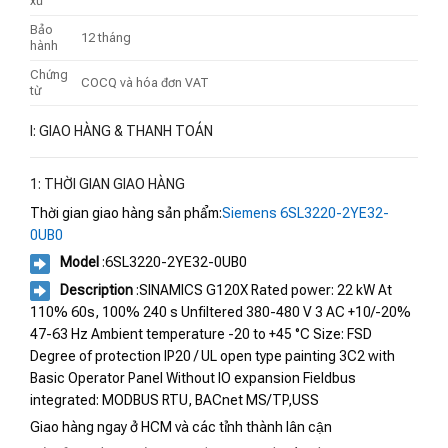
xứ
Bảo
12 tháng
hành
Chứng
COCQ và hóa đơn VAT
từ
I: GIAO HÀNG & THANH TOÁN
1: THỜI GIAN GIAO HÀNG
Thời gian giao hàng sản phẩm:
Siemens 6SL3220-2YE32-
0UB0
Model
:6SL3220-2YE32-0UB0
Description
:SINAMICS G120X Rated power: 22 kW At
110% 60s, 100% 240 s Unfiltered 380-480 V 3 AC +10/-20%
47-63 Hz Ambient temperature -20 to +45 °C Size: FSD
Degree of protection IP20 / UL open type painting 3C2 with
Basic Operator Panel Without IO expansion Fieldbus
integrated: MODBUS RTU, BACnet MS/TP,USS
Giao hàng ngay ở HCM và các tỉnh thành lân cận