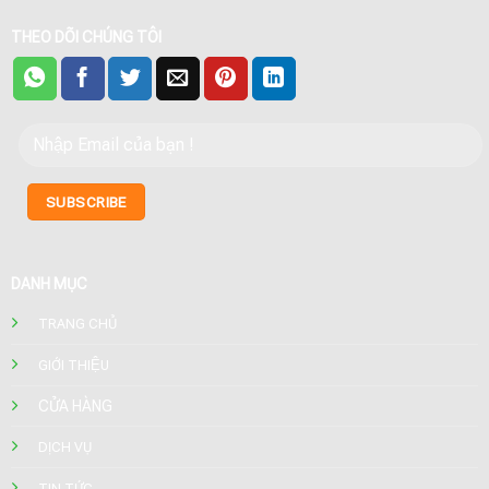
THEO DÕI CHÚNG TÔI
DANH MỤC
TRANG CHỦ
GIỚI THIỆU
CỬA HÀNG
DỊCH VỤ
TIN TỨC