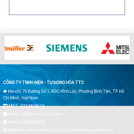
CÔNG TY TNHH ĐIỆN - TỰ ĐỘNG HÓA TTC
Địa chỉ: 75 Đường Số 1, KDC Vĩnh Lộc, Phường Bình Tân, TP. Hồ
Chí Minh, Việt Nam
MST : 0319408516
Email : son@tudong-ttc.com
Hotline: 0909393031
Website: www.tudong-ttc.com or www.dailysiemens.net