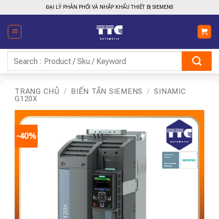
Bỏ
ĐẠI LÝ PHÂN PHỐI VÀ NHẬP KHẨU THIẾT BỊ SIEMENS
qua
nội
dung
Tìm
kiếm:
TRANG CHỦ
/
BIẾN TẦN SIEMENS
/
SINAMIC
G120X
-40%