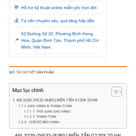
💬
Hỗ trợ kỹ thuật online miễn phí trọn đời
💰
Tư vấn chuyên sâu, quà tặng hấp dẫn
62 Đường Số 20, Phường Bình Hưng
📍
Hòa, Quận Bình Tân, Thành phố Hồ Chí
Minh, Việt Nam
MÔ TẢ CHI TIẾT SẢN PHẨM
Mục lục chính
6SL3220-2YE32-0UB0 | BIẾN TẦN G120X 22 kW
I: GIAO HÀNG & THANH TOÁN
1: THỜI GIAN GIAO HÀNG
2: THANH TOÁN
II : CHẾ ĐỘ BẢO HÀNH
6SL3220-2YE32-0UB0 | BIẾN TẦN G120X 22 kW