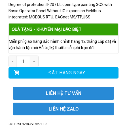
Degree of protection IP20 / UL open type painting 3C2 with
Basic Operator Panel Without IO expansion Fieldbus
integrated: MODBUS RTU, BACnet MS/TP,USS
QUÀ TẶNG - KHUYẾN MẠI ĐẶC BIỆT
Miễn phí giao hàng Bảo hành chính hãng 12 tháng Lắp đặt và
vận hành tận nơi Hỗ trợ kỹ thuật miễn phí trọn đời
6SL3220-2YE32-0UB0 | BIẾN TẦN G120X 22 kW số lượng
ĐẶT HÀNG NGAY
LIÊN HỆ TƯ VẤN
LIÊN HỆ ZALO
SKU:
6SL3220-2YE32-0UB0