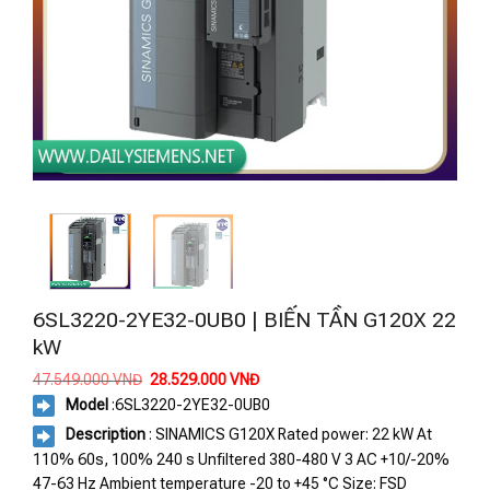
6SL3220-2YE32-0UB0 | BIẾN TẦN G120X 22
kW
Giá
Giá
47.549.000
VNĐ
28.529.000
VNĐ
gốc
hiện
Model
:
6SL3220-2YE32-0UB0
là:
tại
47.549.000 VNĐ.
là:
Description
: SINAMICS G120X Rated power: 22 kW At
28.529.000 VNĐ.
110% 60s, 100% 240 s Unfiltered 380-480 V 3 AC +10/-20%
47-63 Hz Ambient temperature -20 to +45 °C Size: FSD