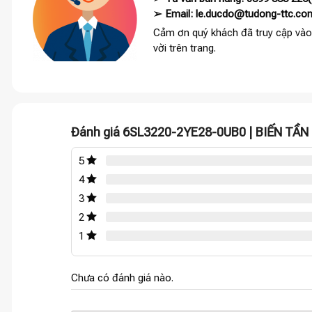
➢ Email: le.ducdo@tudong-ttc.co
Cảm ơn quý khách đã truy cập vào
vời trên trang.
Đánh giá 6SL3220-2YE28-0UB0 | BIẾN TẦ
5
4
3
2
1
Chưa có đánh giá nào.