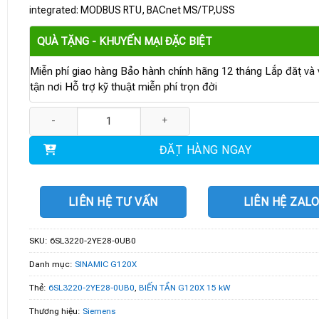
integrated: MODBUS RTU, BACnet MS/TP,USS
QUÀ TẶNG - KHUYẾN MẠI ĐẶC BIỆT
Miễn phí giao hàng Bảo hành chính hãng 12 tháng Lắp đặt và v
tận nơi Hỗ trợ kỹ thuật miễn phí trọn đời
6SL3220-2YE28-0UB0 | BIẾN TẦN G120X 15 kW số lượng
ĐẶT HÀNG NGAY
LIÊN HỆ TƯ VẤN
LIÊN HỆ ZAL
SKU:
6SL3220-2YE28-0UB0
Danh mục:
SINAMIC G120X
Thẻ:
6SL3220-2YE28-0UB0
,
BIẾN TẦN G120X 15 kW
Thương hiệu:
Siemens