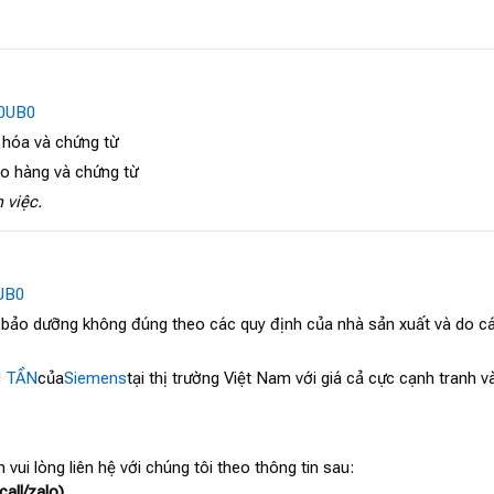
0UB0
 hóa và chứng từ
ao hàng và chứng từ
 việc.
UB0
, bảo dưỡng không đúng theo các quy định của nhà sản xuất và do cá
N TẦN
của
Siemens
tại thị trường Việt Nam với giá cả cực cạnh tranh 
 vui lòng liên hệ với chúng tôi theo thông tin sau:
all/zalo)