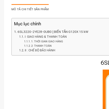
MÔ TẢ CHI TIẾT SẢN PHẨM
Mục lục chính
6SL3220-2YE28-0UB0 | BIẾN TẦN G120X 15 kW
I: GIAO HÀNG & THANH TOÁN
1: THỜI GIAN GIAO HÀNG
2: THANH TOÁN
II : CHẾ ĐỘ BẢO HÀNH
6S