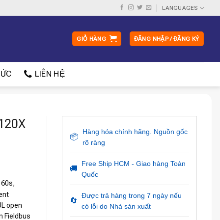
LANGUAGES
GIỎ HÀNG
ĐĂNG NHẬP / ĐĂNG KÝ
ỨC
LIÊN HỆ
G120X
Hàng hóa chính hãng. Nguồn gốc
📦
rõ ràng
Free Ship HCM - Giao hàng Toàn
🚚
Quốc
 60s,
ent
Được trả hàng trong 7 ngày nếu
🔄
 UL open
có lỗi do Nhà sản xuất
n Fieldbus