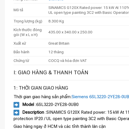
SINAMICS G120X Rated power: 15 kW At 110% 6
Mô tả
UL open type painting 3C2 with Basic Operat
Trọng lượng (kg)
8.300 Kg
Kích thước đóng
435.00 x 340.00 x 250.00
gói (W x L x H)
Xuất xứ
Great Britain
Bảo hành
12 tháng
Chứng từ
COCQ và hóa đơn VAT
I: GIAO HÀNG & THANH TOÁN
1: THỜI GIAN GIAO HÀNG
Thời gian giao hàng sản phẩm:
Siemens 6SL3220-2YE28-0U
Model
:6SL3220-2YE28-0UB0
Description
:SINAMICS G120X Rated power: 15 kW At 110
protection IP20 / UL open type painting 3C2 with Basic Op
Giao hàng ngay ở HCM và các tỉnh thành lân cận