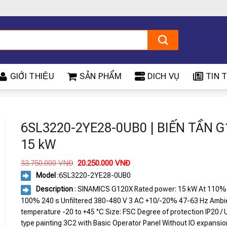
GIỚI THIỆU
SẢN PHẨM
DICH VỤ
TIN T
X
6SL3220-2YE28-0UB0 | BIẾN TẦN 
15 kW
Giá
Giá
33.750.000
VNĐ
20.250.000
VNĐ
gốc
hiện
Model
:
6SL3220-2YE28-0UB0
là:
tại
33.750.000 VNĐ.
là:
Description
: SINAMICS G120X Rated power: 15 kW At 110%
20.250.000 VNĐ.
100% 240 s Unfiltered 380-480 V 3 AC +10/-20% 47-63 Hz Ambi
temperature -20 to +45 °C Size: FSC Degree of protection IP20 /
type painting 3C2 with Basic Operator Panel Without IO expansio