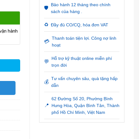
Bảo hành 12 tháng theo chính
🛡️
sách của hàng .
♻️
Đầy đủ CO/CQ, hóa đơn VAT
ận hành
Thanh toán tiện lợi. Công nợ linh
💳
hoạt
Hỗ trợ kỹ thuật online miễn phí
💬
trọn đời
Tư vấn chuyên sâu, quà tặng hấp
💰
dẫn
O
62 Đường Số 20, Phường Bình
📍
Hưng Hòa, Quận Bình Tân, Thành
phố Hồ Chí Minh, Việt Nam