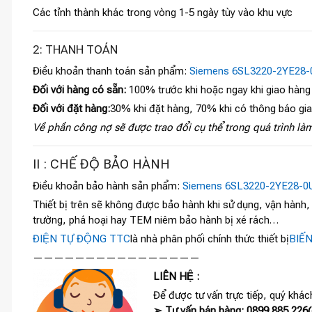
Các tỉnh thành khác trong vòng 1-5 ngày tùy vào khu vực
2: THANH TOÁN
Điều khoản thanh toán sản phẩm:
Siemens 6SL3220-2YE28-
Đối với hàng có sẵn:
100% trước khi hoặc ngay khi giao hàng
Đối với đặt hàng:
30% khi đặt hàng, 70% khi có thông báo gi
Về phần công nợ sẽ được trao đổi cụ thể trong quá trình làm
II : CHẾ ĐỘ BẢO HÀNH
Điều khoản bảo hành sản phẩm:
Siemens 6SL3220-2YE28-0
Thiết bị trên sẽ không được bảo hành khi sử dụng, vận hành
trường, phá hoại hay TEM niêm bảo hành bị xé rách…
ĐIỆN TỰ ĐỘNG TTC
là nhà phân phối chính thức thiết bị
BIẾ
————————————————
LIÊN HỆ :
Để được tư vấn trực tiếp, quý khách
➢ Tư vấn bán hàng: 0899 885 226(c