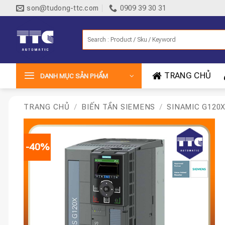
Bỏ
son@tudong-ttc.com
0909 39 30 31
qua
nội
Tìm
dung
kiếm:
TRANG CHỦ
DANH MỤC SẢN PHẨM
TRANG CHỦ
/
BIẾN TẦN SIEMENS
/
SINAMIC G120
-40%