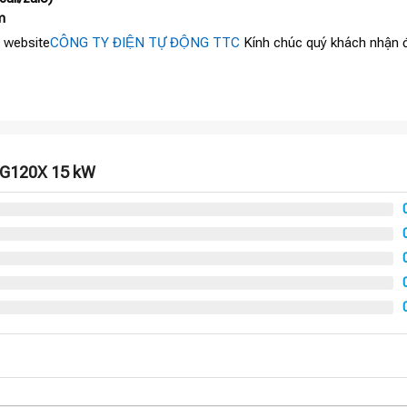
m
 website
CÔNG TY ĐIỆN TỰ ĐỘNG TTC
Kính chúc quý khách nhận đ
N G120X 15 kW