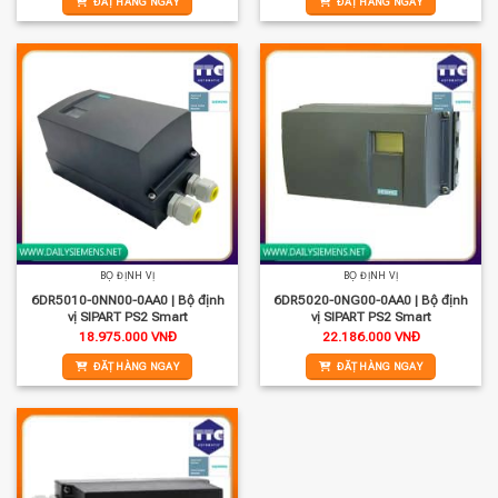
ĐẶT HÀNG NGAY
ĐẶT HÀNG NGAY
BỘ ĐỊNH VỊ
BỘ ĐỊNH VỊ
6DR5010-0NN00-0AA0 | Bộ định
6DR5020-0NG00-0AA0 | Bộ định
vị SIPART PS2 Smart
vị SIPART PS2 Smart
18.975.000
VNĐ
22.186.000
VNĐ
ĐẶT HÀNG NGAY
ĐẶT HÀNG NGAY