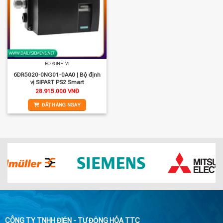
BỘ ĐỊNH VỊ
6DR5020-0NG01-0AA0 | Bộ định
vị SIPART PS2 Smart
28.915.000
VNĐ
ĐẶT HÀNG NGAY
CÔNG TY TNHH ĐIỆN - TỰ ĐỘNG HÓA TTC