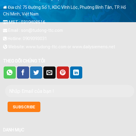
Địa chỉ: 75 Đường Số 1, KDC Vĩnh Lộc, Phường Bình Tân, TP. Hồ
Chí Minh, Việt Nam
MST : 0319408516
Email : son@tudong-ttc.com
Hotline: 0909393031
Website: www.tudong-ttc.com or www.dailysiemens.net
THEO DÕI CHÚNG TÔI
DANH MỤC