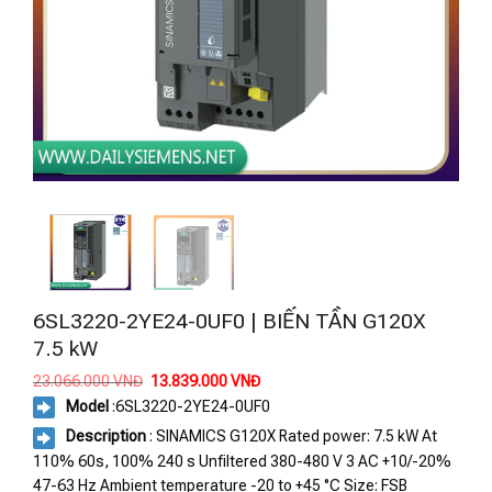
6SL3220-2YE24-0UF0 | BIẾN TẦN G120X
7.5 kW
Giá
Giá
23.066.000
VNĐ
13.839.000
VNĐ
gốc
hiện
Model
:
6SL3220-2YE24-0UF0
là:
tại
23.066.000 VNĐ.
là:
Description
: SINAMICS G120X Rated power: 7.5 kW At
13.839.000 VNĐ.
110% 60s, 100% 240 s Unfiltered 380-480 V 3 AC +10/-20%
47-63 Hz Ambient temperature -20 to +45 °C Size: FSB