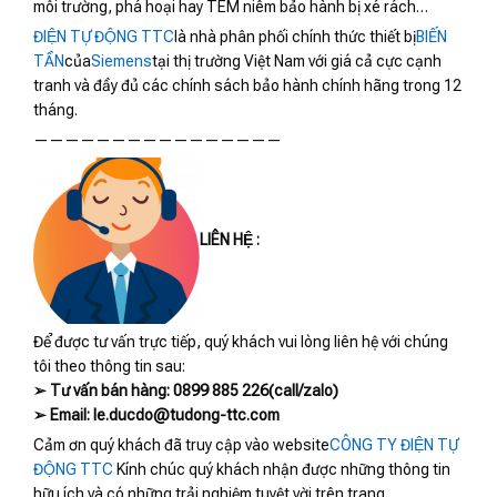
môi trường, phá hoại hay TEM niêm bảo hành bị xé rách…
ĐIỆN TỰ ĐỘNG TTC
là nhà phân phối chính thức thiết bị
BIẾN
TẦN
của
Siemens
tại thị trường Việt Nam với giá cả cực cạnh
tranh và đầy đủ các chính sách bảo hành chính hãng trong 12
tháng.
————————————————
LIÊN HỆ :
Để được tư vấn trực tiếp, quý khách vui lòng liên hệ với chúng
tôi theo thông tin sau:
➢ Tư vấn bán hàng: 0899 885 226(call/zalo)
➢ Email: le.ducdo@tudong-ttc.com
Cảm ơn quý khách đã truy cập vào website
CÔNG TY ĐIỆN TỰ
ĐỘNG TTC
Kính chúc quý khách nhận được những thông tin
hữu ích và có những trải nghiệm tuyệt vời trên trang.