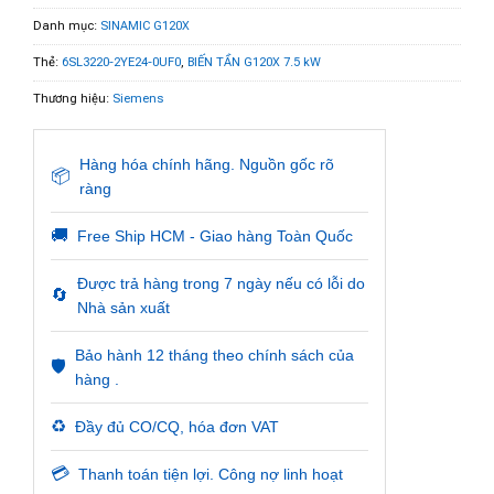
Danh mục:
SINAMIC G120X
Thẻ:
6SL3220-2YE24-0UF0
,
BIẾN TẦN G120X 7.5 kW
Thương hiệu:
Siemens
Hàng hóa chính hãng. Nguồn gốc rõ
📦
ràng
🚚
Free Ship HCM - Giao hàng Toàn Quốc
Được trả hàng trong 7 ngày nếu có lỗi do
🔄
Nhà sản xuất
Bảo hành 12 tháng theo chính sách của
🛡️
hàng .
♻️
Đầy đủ CO/CQ, hóa đơn VAT
💳
Thanh toán tiện lợi. Công nợ linh hoạt