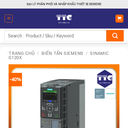
Bỏ
ĐẠI LÝ PHÂN PHỐI VÀ NHẬP KHẨU THIẾT BỊ SIEMENS
qua
nội
dung
Tìm
kiếm:
TRANG CHỦ
/
BIẾN TẦN SIEMENS
/
SINAMIC
G120X
-40%