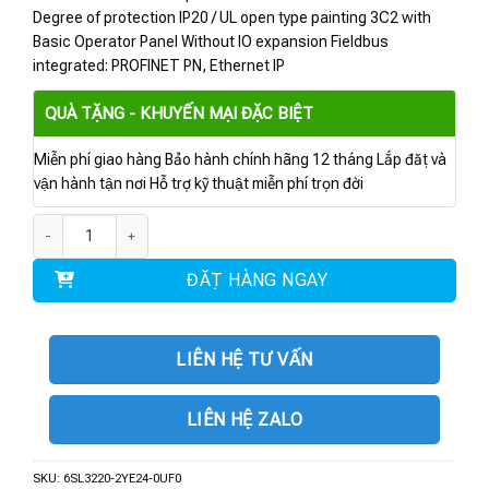
Degree of protection IP20 / UL open type painting 3C2 with
Basic Operator Panel Without IO expansion Fieldbus
integrated: PROFINET PN, Ethernet IP
QUÀ TẶNG - KHUYẾN MẠI ĐẶC BIỆT
Miễn phí giao hàng Bảo hành chính hãng 12 tháng Lắp đặt và
vận hành tận nơi Hỗ trợ kỹ thuật miễn phí trọn đời
6SL3220-2YE24-0UF0 | BIẾN TẦN G120X 7.5 kW số lượng
ĐẶT HÀNG NGAY
LIÊN HỆ TƯ VẤN
LIÊN HỆ ZALO
SKU:
6SL3220-2YE24-0UF0