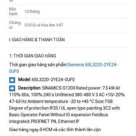
xứ
Bảo
12 tháng
hành
Chứng
COCQ và hóa đơn VAT
từ
I: GIAO HÀNG & THANH TOÁN
1: THỜI GIAN GIAO HÀNG
Thời gian giao hàng sản phẩm:
Siemens 6SL3220-2YE24-
0UF0
Model
:6SL3220-2YE24-0UF0
Description
:SINAMICS G120X Rated power: 7.5 kW At
110% 60s, 100% 240 s Unfiltered 380-480 V 3 AC +10/-20%
47-63 Hz Ambient temperature -20 to +45 °C Size: FSB
Degree of protection IP20 / UL open type painting 3C2 with
Basic Operator Panel Without IO expansion Fieldbus
integrated: PROFINET PN, Ethernet IP
Giao hàng ngay ở HCM và các tỉnh thành lân cận