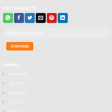
THEO DÕI CHÚNG TÔI
DANH MỤC
TRANG CHỦ
GIỚI THIỆU
CỬA HÀNG
DỊCH VỤ
TIN TỨC