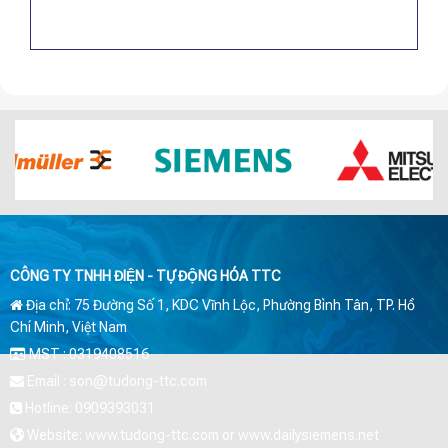
CÔNG TY TNHH ĐIỆN - TỰ ĐỘNG HÓA TTC
Địa chỉ: 75 Đường Số 1, KDC Vĩnh Lộc, Phường Bình Tân, TP. Hồ
Chí Minh, Việt Nam
MST : 0319408516
Email : son@tudong-ttc.com
Hotline: 0909393031
Website: www.tudong-ttc.com or www.dailysiemens.net