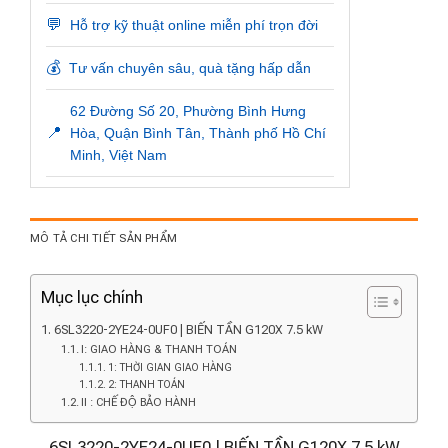
💬
Hỗ trợ kỹ thuật online miễn phí trọn đời
💰
Tư vấn chuyên sâu, quà tặng hấp dẫn
62 Đường Số 20, Phường Bình Hưng
📍
Hòa, Quận Bình Tân, Thành phố Hồ Chí
Minh, Việt Nam
MÔ TẢ CHI TIẾT SẢN PHẨM
Mục lục chính
6SL3220-2YE24-0UF0 | BIẾN TẦN G120X 7.5 kW
I: GIAO HÀNG & THANH TOÁN
1: THỜI GIAN GIAO HÀNG
2: THANH TOÁN
II : CHẾ ĐỘ BẢO HÀNH
6SL3220-2YE24-0UF0 | BIẾN TẦN G120X 7.5 kW