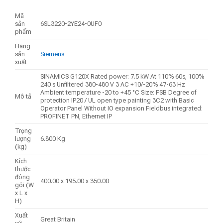
Mã
sản
6SL3220-2YE24-0UF0
phẩm
Hãng
sản
Siemens
xuất
SINAMICS G120X Rated power: 7.5 kW At 110% 60s, 100%
240 s Unfiltered 380-480 V 3 AC +10/-20% 47-63 Hz
Ambient temperature -20 to +45 °C Size: FSB Degree of
Mô tả
protection IP20 / UL open type painting 3C2 with Basic
Operator Panel Without IO expansion Fieldbus integrated:
PROFINET PN, Ethernet IP
Trọng
lượng
6.800 Kg
(kg)
Kích
thước
đóng
400.00 x 195.00 x 350.00
gói (W
x L x
H)
Xuất
Great Britain