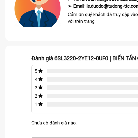
➢ Email: le.ducdo@tudong-ttc.co
Cảm ơn quý khách đã truy cập vào
vời trên trang.
Đánh giá 6SL3220-2YE12-0UF0 | BIẾN TẦN
5
4
3
2
1
Chưa có đánh giá nào.