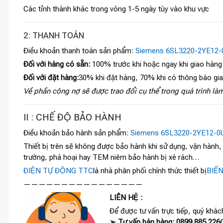
Các tỉnh thành khác trong vòng 1-5 ngày tùy vào khu vực
2: THANH TOÁN
Điều khoản thanh toán sản phẩm:
Siemens 6SL3220-2YE12-
Đối với hàng có sẵn:
100% trước khi hoặc ngay khi giao hàng
Đối với đặt hàng:
30% khi đặt hàng, 70% khi có thông báo gi
Về phần công nợ sẽ được trao đổi cụ thể trong quá trình làm
II : CHẾ ĐỘ BẢO HÀNH
Điều khoản bảo hành sản phẩm:
Siemens 6SL3220-2YE12-0
Thiết bị trên sẽ không được bảo hành khi sử dụng, vận hành
trường, phá hoại hay TEM niêm bảo hành bị xé rách…
ĐIỆN TỰ ĐỘNG TTC
là nhà phân phối chính thức thiết bị
BIẾ
————————————————
LIÊN HỆ :
Để được tư vấn trực tiếp, quý khách
➢ Tư vấn bán hàng: 0899 885 226(c