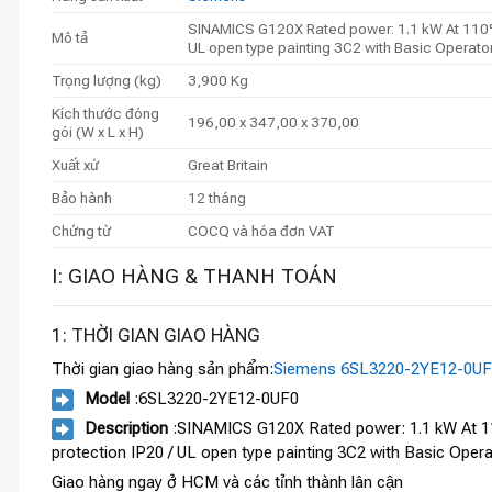
SINAMICS G120X Rated power: 1.1 kW At 110% 
Mô tả
UL open type painting 3C2 with Basic Operator
Trọng lượng (kg)
3,900 Kg
Kích thước đóng
196,00 x 347,00 x 370,00
gói (W x L x H)
Xuất xứ
Great Britain
Bảo hành
12 tháng
Chứng từ
COCQ và hóa đơn VAT
I: GIAO HÀNG & THANH TOÁN
1: THỜI GIAN GIAO HÀNG
Thời gian giao hàng sản phẩm:
Siemens 6SL3220-2YE12-0U
Model
:6SL3220-2YE12-0UF0
Description
:SINAMICS G120X Rated power: 1.1 kW At 11
protection IP20 / UL open type painting 3C2 with Basic Ope
Giao hàng ngay ở HCM và các tỉnh thành lân cận