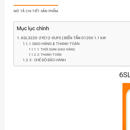
MÔ TẢ CHI TIẾT SẢN PHẨM
Mục lục chính
6SL3220-2YE12-0UF0 | BIẾN TẦN G120X 1.1 kW
I: GIAO HÀNG & THANH TOÁN
1: THỜI GIAN GIAO HÀNG
2: THANH TOÁN
II : CHẾ ĐỘ BẢO HÀNH
6SL