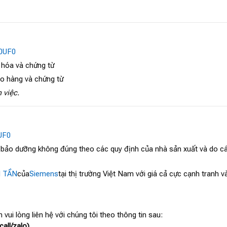
0UF0
 hóa và chứng từ
ao hàng và chứng từ
 việc.
UF0
, bảo dưỡng không đúng theo các quy định của nhà sản xuất và do cá
N TẦN
của
Siemens
tại thị trường Việt Nam với giá cả cực cạnh tranh 
 vui lòng liên hệ với chúng tôi theo thông tin sau:
all/zalo)