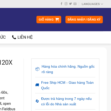
LANGUAGES
GIỎ HÀNG
ĐĂNG NHẬP / ĐĂNG KÝ
ỨC
LIÊN HỆ
G120X
Hàng hóa chính hãng. Nguồn gốc
📦
rõ ràng
Free Ship HCM - Giao hàng Toàn
🚚
Quốc
 60s,
ent
Được trả hàng trong 7 ngày nếu
🔄
UL open
có lỗi do Nhà sản xuất
n Fieldbus