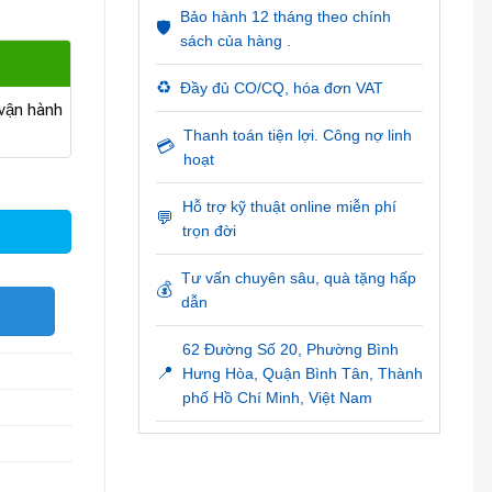
Bảo hành 12 tháng theo chính
🛡️
sách của hàng .
♻️
Đầy đủ CO/CQ, hóa đơn VAT
ận hành
Thanh toán tiện lợi. Công nợ linh
💳
hoạt
Hỗ trợ kỹ thuật online miễn phí
💬
trọn đời
Tư vấn chuyên sâu, quà tặng hấp
💰
dẫn
O
62 Đường Số 20, Phường Bình
📍
Hưng Hòa, Quận Bình Tân, Thành
phố Hồ Chí Minh, Việt Nam