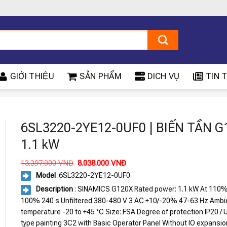
GIỚI THIỆU
SẢN PHẨM
DICH VỤ
TIN T
X
6SL3220-2YE12-0UF0 | BIẾN TẦN 
1.1 kW
Giá
Giá
13.397.000
VNĐ
8.038.000
VNĐ
gốc
hiện
Model
:
6SL3220-2YE12-0UF0
là:
tại
13.397.000 VNĐ.
là:
Description
: SINAMICS G120X Rated power: 1.1 kW At 110%
8.038.000 VNĐ.
100% 240 s Unfiltered 380-480 V 3 AC +10/-20% 47-63 Hz Ambi
temperature -20 to +45 °C Size: FSA Degree of protection IP20 / 
type painting 3C2 with Basic Operator Panel Without IO expansio