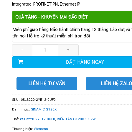
integrated: PROFINET PN, Ethernet IP
QUÀ TẶNG - KHUYẾN MẠI ĐẶC BIỆT
Miễn phí giao hàng Bảo hành chính hãng 12 tháng Lắp đặt và v
tận nơi Hỗ trợ kỹ thuật miễn phí trọn đời
6SL3220-2YE12-0UF0 | BIẾN TẦN G120X 1.1 kW số lượng
ĐẶT HÀNG NGAY
LIÊN HỆ TƯ VẤN
LIÊN HỆ ZAL
SKU:
6SL3220-2YE12-0UF0
Danh mục:
SINAMIC G120X
Thẻ:
6SL3220-2YE12-0UF0
,
BIẾN TẦN G120X 1.1 kW
Thương hiệu:
Siemens