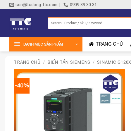
Bỏ
son@tudong-ttc.com
0909 39 30 31
qua
nội
Tìm
dung
kiếm:
TRANG CHỦ
DANH MỤC SẢN PHẨM
TRANG CHỦ
/
BIẾN TẦN SIEMENS
/
SINAMIC G120
-40%