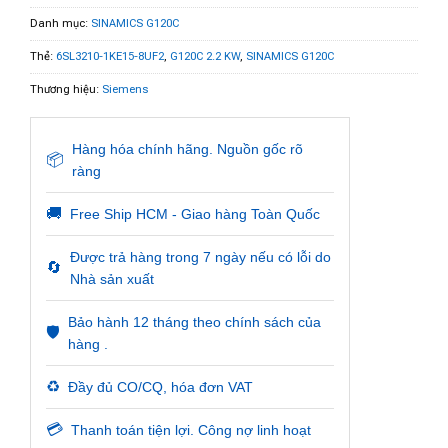
Danh mục:
SINAMICS G120C
Thẻ:
6SL3210-1KE15-8UF2
,
G120C 2.2 KW
,
SINAMICS G120C
Thương hiệu:
Siemens
Hàng hóa chính hãng. Nguồn gốc rõ
📦
ràng
🚚
Free Ship HCM - Giao hàng Toàn Quốc
Được trả hàng trong 7 ngày nếu có lỗi do
🔄
Nhà sản xuất
Bảo hành 12 tháng theo chính sách của
🛡️
hàng .
♻️
Đầy đủ CO/CQ, hóa đơn VAT
💳
Thanh toán tiện lợi. Công nợ linh hoạt