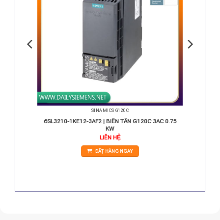
SINAMICS G120C
3AC 3,0
6SL3210-1KE12-3AF2 | BIẾN TẦN G120C 3AC 0.75
KW
LIÊN HỆ
ĐẶT HÀNG NGAY