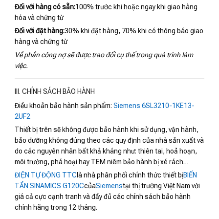
Đối với hàng có sẵn:
100% trước khi hoặc ngay khi giao hàng
hóa và chứng từ
Đối với đặt hàng:
30% khi đặt hàng, 70% khi có thông báo giao
hàng và chứng từ
Về phần công nợ sẽ được trao đổi cụ thể trong quá trình làm
việc.
III. CHÍNH SÁCH BẢO HÀNH
Điều khoản bảo hành sản phẩm:
Siemens 6SL3210-1KE13-
2UF2
Thiết bị trên sẽ không được bảo hành khi sử dụng, vận hành,
bảo dưỡng không đúng theo các quy định của nhà sản xuất và
do các nguyên nhân bất khả kháng như: thiên tai, hoả hoạn,
môi trường, phá hoại hay TEM niêm bảo hành bị xé rách…
ĐIỆN TỰ ĐỘNG TTC
là nhà phân phối chính thức thiết bị
BIẾN
TẦN SINAMICS G120C
của
Siemens
tại thị trường Việt Nam với
giá cả cực cạnh tranh và đầy đủ các chính sách bảo hành
chính hãng trong 12 tháng.