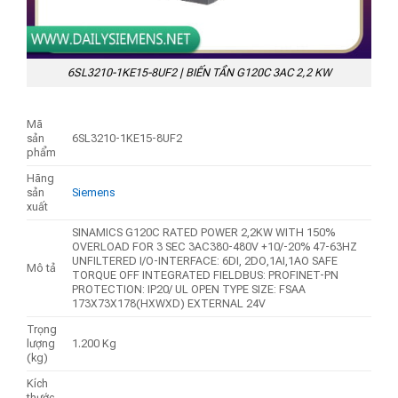
6SL3210-1KE15-8UF2 | BIẾN TẦN G120C 3AC 2,2 KW
Mã
sản
6SL3210-1KE15-8UF2
phẩm
Hãng
sản
Siemens
xuất
SINAMICS G120C RATED POWER 2,2KW WITH 150%
OVERLOAD FOR 3 SEC 3AC380-480V +10/-20% 47-63HZ
UNFILTERED I/O-INTERFACE: 6DI, 2DO,1AI,1AO SAFE
Mô tả
TORQUE OFF INTEGRATED FIELDBUS: PROFINET-PN
PROTECTION: IP20/ UL OPEN TYPE SIZE: FSAA
173X73X178(HXWXD) EXTERNAL 24V
Trọng
lượng
1.200 Kg
(kg)
Kích
thước