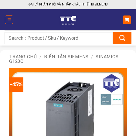
Bỏ
ĐẠI LÝ PHÂN PHỐI VÀ NHẬP KHẨU THIẾT BỊ SIEMENS
qua
nội
dung
Tìm
kiếm:
TRANG CHỦ
/
BIẾN TẦN SIEMENS
/
SINAMICS
G120C
-45%