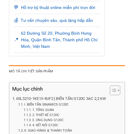
💬
Hỗ trợ kỹ thuật online miễn phí trọn đời
💰
Tư vấn chuyên sâu, quà tặng hấp dẫn
62 Đường Số 20, Phường Bình Hưng
📍
Hòa, Quận Bình Tân, Thành phố Hồ Chí
Minh, Việt Nam
MÔ TẢ CHI TIẾT SẢN PHẨM
Mục lục chính
6SL3210-1KE15-8UF2 | BIẾN TẦN G120C 3AC 2,2 KW
I. BIẾN TẦN SINAMICS G120C
1. TỔNG QUAN
2. THIẾT KẾ G120C
3. ỨNG DỤNG G120C
4. KẾT NỐI G120C
II: GIAO HÀNG & THANH TOÁN