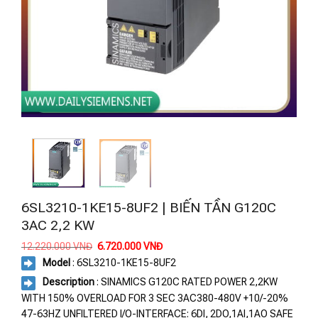
6SL3210-1KE15-8UF2 | BIẾN TẦN G120C
3AC 2,2 KW
Giá
Giá
12.220.000
VNĐ
6.720.000
VNĐ
gốc
hiện
Model
: 6SL3210-1KE15-8UF2
là:
tại
12.220.000 VNĐ.
là:
Description
: SINAMICS G120C RATED POWER 2,2KW
6.720.000 VNĐ.
WITH 150% OVERLOAD FOR 3 SEC 3AC380-480V +10/-20%
47-63HZ UNFILTERED I/O-INTERFACE: 6DI, 2DO,1AI,1AO SAFE