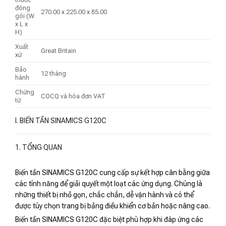
đóng
270.00 x 225.00 x 85.00
gói (W
x L x
H)
Xuất
Great Britain
xứ
Bảo
12 tháng
hành
Chứng
COCQ và hóa đơn VAT
từ
I. BIẾN TẦN SINAMICS G120C
1. TỔNG QUAN
Biến tần SINAMICS G120C cung cấp sự kết hợp cân bằng giữa
các tính năng để giải quyết một loạt các ứng dụng. Chúng là
những thiết bị nhỏ gọn, chắc chắn, dễ vận hành và có thể
được tùy chọn trang bị bảng điều khiển cơ bản hoặc nâng cao.
Biến tần SINAMICS G120C đặc biệt phù hợp khi đáp ứng các