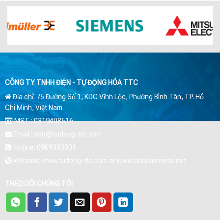
CÔNG TY TNHH ĐIỆN - TỰ ĐỘNG HÓA TTC
Địa chỉ: 75 Đường Số 1, KDC Vĩnh Lộc, Phường Bình Tân, TP. Hồ
Chí Minh, Việt Nam
MST : 0319408516
Email : son@tudong-ttc.com
Hotline: 0909393031
Website: www.tudong-ttc.com or www.dailysiemens.net
THEO DÕI CHÚNG TÔI