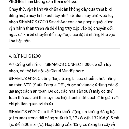
PROFINET mà không cần tham số hóa.
Chạy thử, vận hành và chẩn đoán không dây qua thiết bị di
động hoặc máy tính xách tay nhờ mô-đun máy chủ web tùy
chọn SINAMICS G120 Smart Access cho phép người dùng
vận hành thân thiện và dễ dàng truy cập vào bộ chuyển đổi,
ngay cả khi bộ chuyển đổi này được cài đặt ở những khu vực
khó tiếp cận.
4. KẾT NỐI G120C
Với Cổng kết nối IoT SINAMICS CONNECT 300 có sẵn tùy
chọn, có thể kết nối với Cloud MindSphere.
SINAMICS G120C cũng được trang bị tiêu chuẩn chức năng
an toàn STO (Safe Torque Off), được sử dụng để dừng các ổ
đĩa một cách an toàn. Do đó, các nhà sản xuất máy có thể
tuân thủ các chỉ thị máy móc hiện hành một cách đơn giản với
chi phí liên quan tối thiểu.
SINAMICS G120C có thể điều khiển động cơ không đồng bộ
(cảm ứng) trong dải công suất từ ​​0,37 kW đến 132 kW (0,5 mã
lực đến 200 mã lực). Hoạt động của động cơ đáng tin cậy và