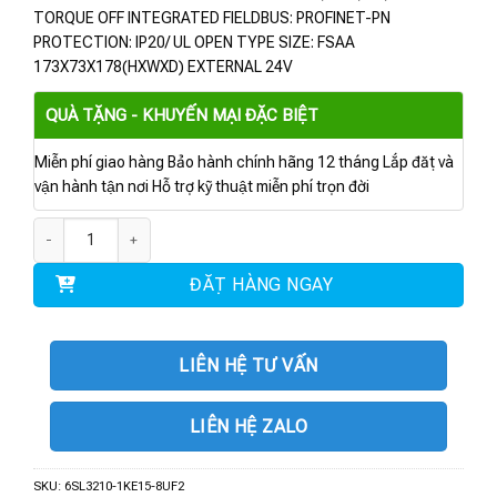
TORQUE OFF INTEGRATED FIELDBUS: PROFINET-PN
PROTECTION: IP20/ UL OPEN TYPE SIZE: FSAA
173X73X178(HXWXD) EXTERNAL 24V
QUÀ TẶNG - KHUYẾN MẠI ĐẶC BIỆT
Miễn phí giao hàng Bảo hành chính hãng 12 tháng Lắp đặt và
vận hành tận nơi Hỗ trợ kỹ thuật miễn phí trọn đời
6SL3210-1KE15-8UF2 | BIẾN TẦN G120C 3AC 2,2 KW số lượng
ĐẶT HÀNG NGAY
LIÊN HỆ TƯ VẤN
LIÊN HỆ ZALO
SKU:
6SL3210-1KE15-8UF2