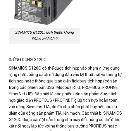
SINAMICS G120C, kích thước khung
FSAA với BOP-2
3. ỨNG DỤNG G120C
SINAMICS G120C có thể được tích hợp vào phạm vi ứng dụng
rộng nhất, bằng cách sử dụng đầu vào kỹ thuật số và tương tự
tích hợp hoặc thông qua giao diện fieldbus tích hợp (có sẵn
trong các phiên bản USS, Modbus RTU, PROFIBUS, PROFINET,
EtherNet / IP). Đặc biệt là các phiên bản sản phẩm được tích
hợp giao diện PROFIBUS / PROFINET giúp tích hợp hoàn toàn
vào dòng Siemens TIA, do đó cho phép phát huy hết các ưu
điểm của dòng sản phẩm TIA liền mạch. Các thiết bị SINAMICS
G120C được cài đặt sẵn trong nhà máy để chúng có thể được
kết nối ngay lập tức với hệ thống bus trường PROFIBUS hoặc