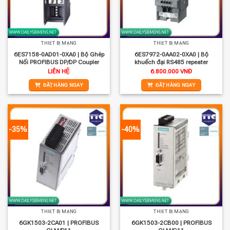
THIẾT BỊ MẠNG
THIẾT BỊ MẠNG
6ES7158-0AD01-0XA0 | Bộ Ghép
6ES7972-0AA02-0XA0 | Bộ
Nối PROFIBUS DP/DP Coupler
khuếch đại RS485 repeater
LIÊN HỆ
6.800.000
VNĐ
ĐẶT HÀNG NGAY
ĐẶT HÀNG NGAY
-35%
-40%
THIẾT BỊ MẠNG
THIẾT BỊ MẠNG
6GK1503-2CA01 | PROFIBUS
6GK1503-2CB00 | PROFIBUS