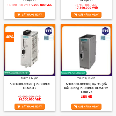
OLM/P11
OLM/G11
Giá
Giá
14.160.000
VNĐ
9.200.000
VNĐ
28.940.000
VNĐ
gốc
hiện
Giá
Giá
17.360.000
VNĐ
là:
tại
gốc
hiện
14.160.000 VNĐ.
là:
là:
tại
ĐẶT HÀNG NGAY
ĐẶT HÀNG NGAY
9.200.000 VNĐ.
28.940.000 VNĐ.
là:
17.360.000 
-40%
THIẾT BỊ MẠNG
THIẾT BỊ MẠNG
6GK1503-3CB00 | PROFIBUS
6GK1503-3CC00 | Bộ Chuyển
OLM/G12
Đổi Quang PROFIBUS OLM/G12-
1300 V4
40.600.000
VNĐ
LIÊN HỆ
Giá
Giá
24.360.000
VNĐ
gốc
hiện
là:
tại
ĐẶT HÀNG NGAY
ĐẶT HÀNG NGAY
40.600.000 VNĐ.
là:
24.360.000 VNĐ.