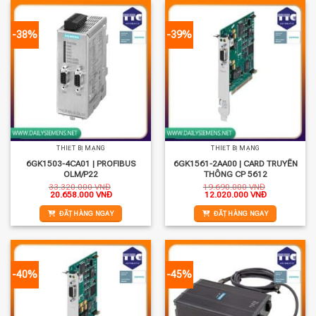
-38%
-39%
THIẾT BỊ MẠNG
THIẾT BỊ MẠNG
6GK1503-4CA01 | PROFIBUS
6GK1561-2AA00 | CARD TRUYỀN
OLM/P22
THÔNG CP 5612
33.320.000
VNĐ
19.690.000
VNĐ
Giá
Giá
Giá
Giá
20.658.000
VNĐ
12.020.000
VNĐ
gốc
hiện
gốc
hiện
là:
tại
là:
tại
ĐẶT HÀNG NGAY
ĐẶT HÀNG NGAY
33.320.000 VNĐ.
là:
19.690.000 VNĐ.
là:
20.658.000 VNĐ.
12.020.000 
-40%
-45%