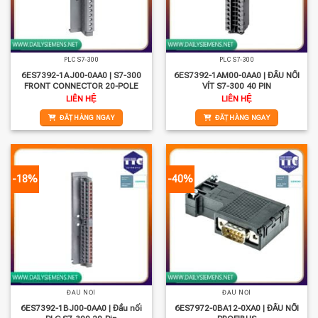
PLC S7-300
PLC S7-300
6ES7392-1AJ00-0AA0 | S7-300
6ES7392-1AM00-0AA0 | ĐẦU NỐI
FRONT CONNECTOR 20-POLE
VÍT S7-300 40 PIN
LIÊN HỆ
LIÊN HỆ
ĐẶT HÀNG NGAY
ĐẶT HÀNG NGAY
-18%
-40%
ĐẦU NỐI
ĐẦU NỐI
6ES7392-1BJ00-0AA0 | Đầu nối
6ES7972-0BA12-0XA0 | ĐẦU NỐI