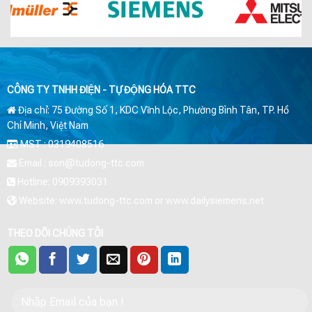
CÔNG TY TNHH ĐIỆN - TỰ ĐỘNG HÓA TTC
Địa chỉ: 75 Đường Số 1, KDC Vĩnh Lộc, Phường Bình Tân, TP. Hồ
Chí Minh, Việt Nam
MST : 0319408516
Email : son@tudong-ttc.com
Hotline: 0909393031
Website: www.tudong-ttc.com or www.dailysiemens.net
THEO DÕI CHÚNG TÔI