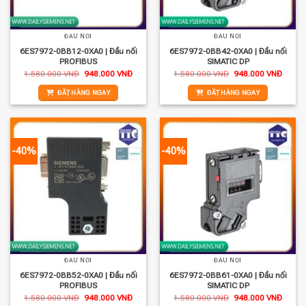
ĐẦU NỐI
ĐẦU NỐI
6ES7972-0BB12-0XA0 | Đầu nối
6ES7972-0BB42-0XA0 | Đầu nối
PROFIBUS
SIMATIC DP
Giá
Giá
Giá
Giá
1.580.000
VNĐ
948.000
VNĐ
1.580.000
VNĐ
948.000
VNĐ
gốc
hiện
gốc
hiện
là:
tại
là:
tại
ĐẶT HÀNG NGAY
ĐẶT HÀNG NGAY
1.580.000 VNĐ.
là:
1.580.000 VNĐ.
là:
948.000 VNĐ.
948.0
-40%
-40%
ĐẦU NỐI
ĐẦU NỐI
6ES7972-0BB52-0XA0 | Đầu nối
6ES7972-0BB61-0XA0 | Đầu nối
PROFIBUS
SIMATIC DP
Giá
Giá
Giá
Giá
1.580.000
VNĐ
948.000
VNĐ
1.580.000
VNĐ
948.000
VNĐ
gốc
hiện
gốc
hiện