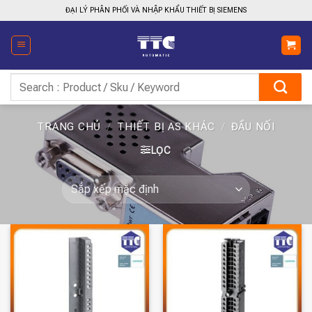
Bỏ
ĐẠI LÝ PHÂN PHỐI VÀ NHẬP KHẨU THIẾT BỊ SIEMENS
qua
nội
dung
Tìm
kiếm:
TRANG CHỦ
/
THIẾT BỊ AS KHÁC
/
ĐẦU NỐI
LỌC