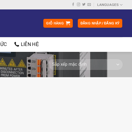
LANGUAGES
GIỎ HÀNG
ĐĂNG NHẬP / ĐĂNG KÝ
ỨC
LIÊN HỆ