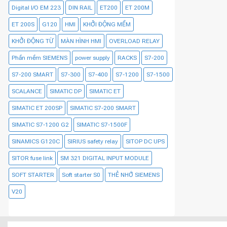
Digital I/O EM 223
DIN RAIL
ET200
ET 200M
ET 200S
G120
HMI
KHỞI ĐỘNG MỀM
KHỞI ĐỘNG TỪ
MÀN HÌNH HMI
OVERLOAD RELAY
Phần mềm SIEMENS
power supply
RACKS
S7-200
S7-200 SMART
S7-300
S7-400
S7-1200
S7-1500
SCALANCE
SIMATIC DP
SIMATIC ET
SIMATIC ET 200SP
SIMATIC S7-200 SMART
SIMATIC S7-1200 G2
SIMATIC S7-1500F
SINAMICS G120C
SIRIUS safety relay
SITOP DC UPS
SITOR fuse link
SM 321 DIGITAL INPUT MODULE
SOFT STARTER
Soft starter S0
THẺ NHỚ SIEMENS
V20