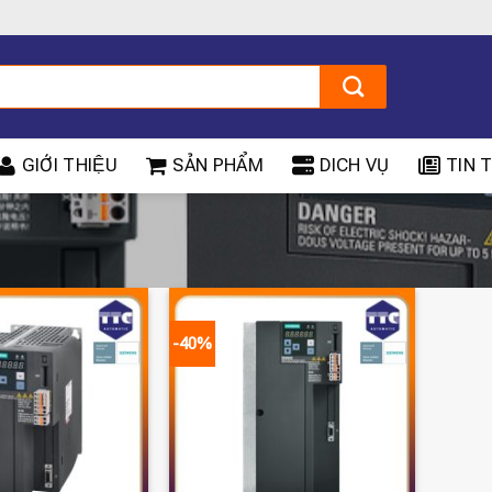
GIỚI THIỆU
SẢN PHẨM
DICH VỤ
TIN T
-40%