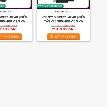
NAMICS V70
SINAMICS V70
DE21-0UA0 | BIẾN
6SL3210-5DE21-4UA0 | BIẾN
 380-480 V 2.5 kW
TẦN V70 380-480 V 3.5 kW
896.000
VNĐ
35.763.000
VNĐ
Giá
Giá
Giá
737.000
VNĐ
21.459.000
VNĐ
hiện
gốc
hiện
tại
là:
tại
̣T HÀNG NGAY
ĐẶT HÀNG NGAY
96.000 VNĐ.
là:
35.763.000 VNĐ.
là:
16.737.000 VNĐ.
21.459.000 VNĐ.