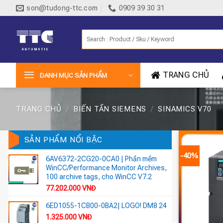
Bỏ
son@tudong-ttc.com
0909 39 30 31
qua
nội
Tìm
dung
kiếm:
TRANG CHỦ
DANH MỤC SẢN PHẨM
TRANG CHỦ
/
BIẾN TẦN SIEMENS
/
SINAMICS V70
SẢN PHẨM NỔI BẬC
-40%
6AV6372-2CG20-0CA0 | Phần mềm
WinCC/Performance Monitor Archives,
100 archive tags, cho WinCC V7.2
77.202.000
VNĐ
6ED1055-1CB00-0BA2| LOGO! DM8 24
1.325.000
VNĐ