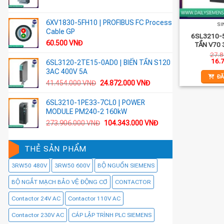
6XV1830-5FH10 | PROFIBUS FC Process
SI
Cable GP
6SL3210-5
60.500
VNĐ
TẦN V70
27.
Giá
16.
6SL3120-2TE15-0AD0 | BIẾN TẦN S120
gốc
3AC 400V 5A
là:
ĐĂ
27.8
Giá
Giá
41.454.000
VNĐ
24.872.000
VNĐ
gốc
hiện
là:
tại
6SL3210-1PE33-7CL0 | POWER
41.454.000 VNĐ.
là:
MODULE PM240-2 160kW
24.872.000 VNĐ.
Giá
Giá
273.906.000
VNĐ
104.343.000
VNĐ
gốc
hiện
là:
tại
THẺ SẢN PHẨM
273.906.000 VNĐ.
là:
104.343.000 VNĐ.
3RW50 480V
3RW50 600V
BỘ NGUỒN SIEMENS
BỘ NGẮT MẠCH BẢO VỆ ĐỘNG CƠ
CONTACTOR
Contactor 24V AC
Contactor 110V AC
Contactor 230V AC
CÁP LẬP TRÌNH PLC SIEMENS