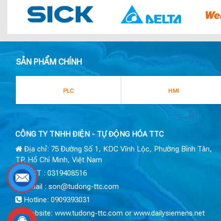
SẢN PHẨM CHÍNH
PLC
HMI
CÔNG TY TNHH ĐIỆN - TỰ ĐỘNG HÓA TTC
Địa chỉ: 75 Đường Số 1, KDC Vĩnh Lộc, Phường Bình Tân,
TP. Hồ Chí Minh, Việt Nam
MST : 0319408516
Email : son@tudong-ttc.com
Hotline: 0909393031
Website: www.tudong-ttc.com or www.dailysiemens.net