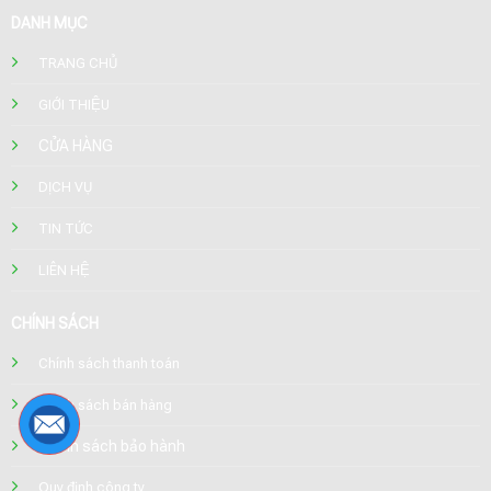
DANH MỤC
TRANG CHỦ
GIỚI THIỆU
CỬA HÀNG
DỊCH VỤ
TIN TỨC
LIÊN HỆ
CHÍNH SÁCH
Chính sách thanh toán
Chính sách bán hàng
Chính sách bảo hành
Quy định công ty