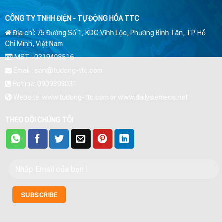
CÔNG TY TNHH ĐIỆN - TỰ ĐỘNG HÓA TTC
Địa chỉ: 75 Đường Số 1, KDC Vĩnh Lộc, Phường Bình Tân, TP. Hồ
Chí Minh, Việt Nam
MST : 0319408516
Email : son@tudong-ttc.com
Hotline: 0909393031
Website: www.tudong-ttc.com or www.dailysiemens.net
THEO DÕI CHÚNG TÔI