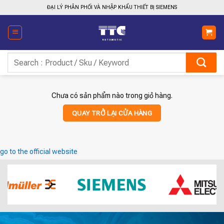
Bỏ
ĐẠI LÝ PHÂN PHỐI VÀ NHẬP KHẨU THIẾT BỊ SIEMENS
qua
nội
dung
Tìm
kiếm:
Chưa có sản phẩm nào trong giỏ hàng.
QUAY TRỞ LẠI CỬA HÀNG
go to the official website