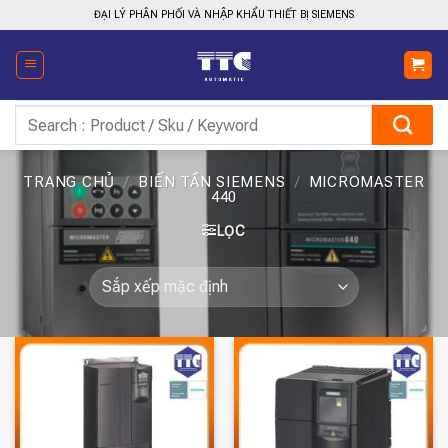
Bỏ
ĐẠI LÝ PHÂN PHỐI VÀ NHẬP KHẨU THIẾT BỊ SIEMENS
qua
nội
dung
Tìm
kiếm:
TRANG CHỦ
/
BIẾN TẦN SIEMENS
/
MICROMASTER
440
LỌC