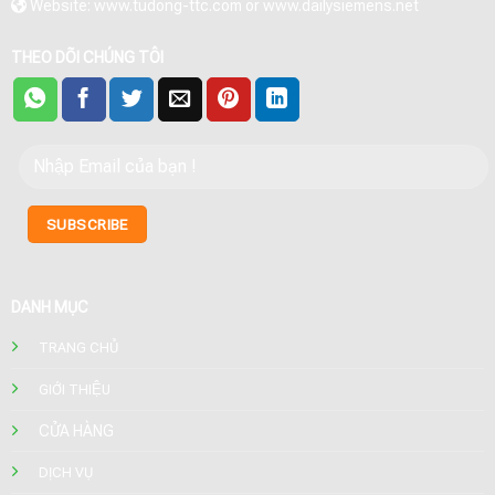
Website: www.tudong-ttc.com or www.dailysiemens.net
THEO DÕI CHÚNG TÔI
DANH MỤC
TRANG CHỦ
GIỚI THIỆU
CỬA HÀNG
DỊCH VỤ