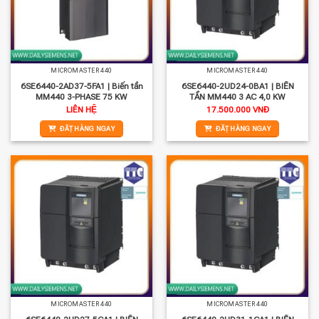
MICROMASTER 440
MICROMASTER 440
6SE6440-2AD37-5FA1 | Biến tần
6SE6440-2UD24-0BA1 | BIẾN
MM440 3-PHASE 75 KW
TẦN MM440 3 AC 4,0 KW
LIÊN HỆ
17.500.000
VNĐ
ĐẶT HÀNG NGAY
ĐẶT HÀNG NGAY
MICROMASTER 440
MICROMASTER 440