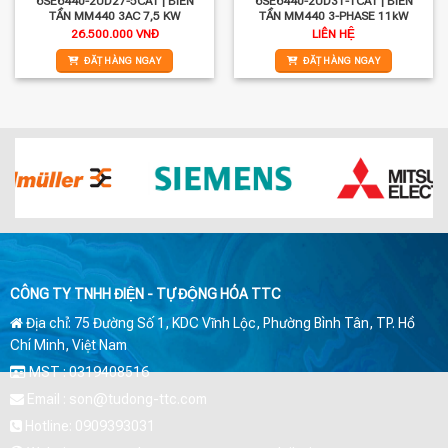
6SE6440-2UD27-5CA1 | BIẾN
6SE6440-2UD31-1CA1 | BIẾN
TẦN MM440 3AC 7,5 KW
TẦN MM440 3-PHASE 11kW
26.500.000
VNĐ
LIÊN HỆ
ĐẶT HÀNG NGAY
ĐẶT HÀNG NGAY
CÔNG TY TNHH ĐIỆN - TỰ ĐỘNG HÓA TTC
Địa chỉ: 75 Đường Số 1, KDC Vĩnh Lộc, Phường Bình Tân, TP. Hồ
Chí Minh, Việt Nam
MST : 0319408516
Email : son@tudong-ttc.com
Hotline: 0909393031