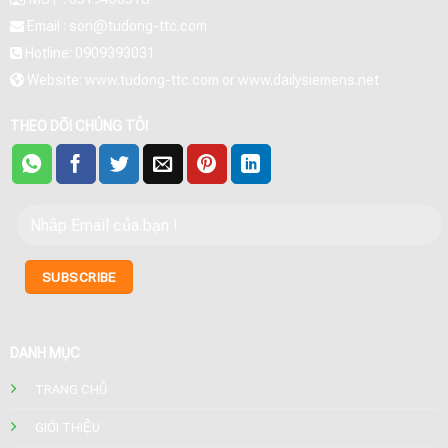
Email : son@tudong-ttc.com
Hotline: 0909393031
Website: www.tudong-ttc.com or www.dailysiemens.net
THEO DÕI CHÚNG TÔI
DANH MỤC
TRANG CHỦ
GIỚI THIỆU