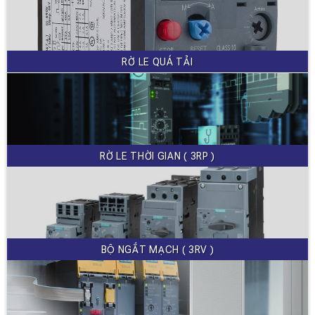
RỜ LE QUÁ TẢI
RỜ LE THỜI GIAN ( 3RP )
BỘ NGẮT MẠCH ( 3RV )