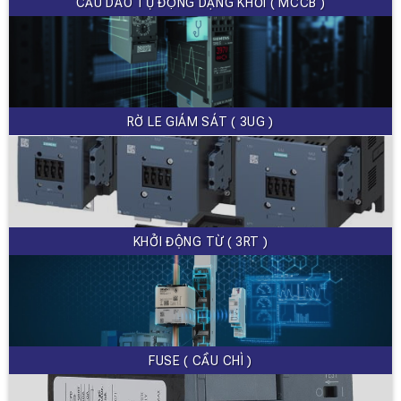
CẦU DAO TỰ ĐỘNG DẠNG KHỐI ( MCCB )
RỜ LE GIÁM SÁT ( 3UG )
KHỞI ĐỘNG TỪ ( 3RT )
FUSE ( CẦU CHÌ )