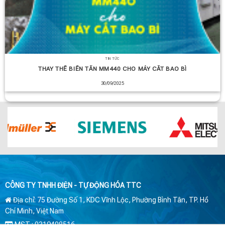
TIN TỨC
THAY THẾ BIẾN TẦN MM440 CHO MÁY CẮT BAO BÌ
30/09/2025
CÔNG TY TNHH ĐIỆN - TỰ ĐỘNG HÓA TTC
Địa chỉ: 75 Đường Số 1, KDC Vĩnh Lộc, Phường Bình Tân, TP. Hồ
Chí Minh, Việt Nam
MST : 0319408516