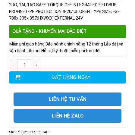
2DO, 1AI, 1AO SAFE TORQUE OFF INTEGRATED FIELDBUS:
PROFINET-PN PROTECTION: IP20/ UL OPEN TYPE SIZE: FSF
708x 305x 357(HXWXD) EXTERNAL 24V
QUÀ TẶNG - KHUYẾN MẠI ĐẶC BIỆT
Miễn phí giao hàng Bảo hành chính hãng 12 tháng Lắp đặt và
vận hành tận nơi Hỗ trợ kỹ thuật miễn phí trọn đời
6SL3210-1KE32-1AF1 | BIẾN TẦN G120C 110.0KW số lượng
ĐẶT HÀNG NGAY
LIÊN HỆ TƯ VẤN
LIÊN HỆ ZALO
SKU:
6SL3210-1KE32-1AF1