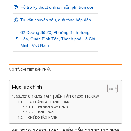
💬
Hỗ trợ kỹ thuật online miễn phí trọn đời
💰
Tư vấn chuyên sâu, quà tặng hấp dẫn
62 Đường Số 20, Phường Bình Hưng
📍
Hòa, Quận Bình Tân, Thành phố Hồ Chí
Minh, Việt Nam
MÔ TẢ CHI TIẾT SẢN PHẨM
Mục lục chính
6SL3210-1KE32-1AF1 | BIẾN TẦN G120C 110.0KW
I: GIAO HÀNG & THANH TOÁN
1: THỜI GIAN GIAO HÀNG
2: THANH TOÁN
II : CHẾ ĐỘ BẢO HÀNH
6SL3210-1KE32-1AF1 | BIẾN TẦN G120C 110.0KW