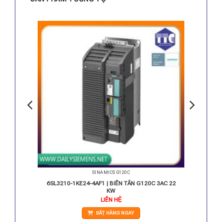
SINAMICS G120C
3AC 1,5
6SL3210-1KE24-4AF1 | BIẾN TẦN G120C 3AC 22
KW
LIÊN HỆ
ĐẶT HÀNG NGAY