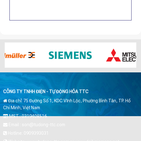
CÔNG TY TNHH ĐIỆN - TỰ ĐỘNG HÓA TTC
Địa chỉ: 75 Đường Số 1, KDC Vĩnh Lộc, Phường Bình Tân, TP. Hồ
Chí Minh, Việt Nam
MST : 0319408516
Email : son@tudong-ttc.com
Hotline: 0909393031