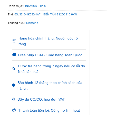
Danh mục:
SINAMICS G120C
Thẻ:
6SL3210-1KE32-1AF1
,
BIẾN TẦN G120C 110.0KW
Thương hiệu:
Siemens
Hàng hóa chính hãng. Nguồn gốc rõ
📦
ràng
🚚
Free Ship HCM - Giao hàng Toàn Quốc
Được trả hàng trong 7 ngày nếu có lỗi do
🔄
Nhà sản xuất
Bảo hành 12 tháng theo chính sách của
🛡️
hàng .
♻️
Đầy đủ CO/CQ, hóa đơn VAT
💳
Thanh toán tiện lợi. Công nợ linh hoạt