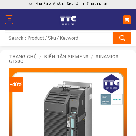
Bỏ
ĐẠI LÝ PHÂN PHỐI VÀ NHẬP KHẨU THIẾT BỊ SIEMENS
qua
nội
dung
Tìm
kiếm:
TRANG CHỦ
/
BIẾN TẦN SIEMENS
/
SINAMICS
G120C
-40%