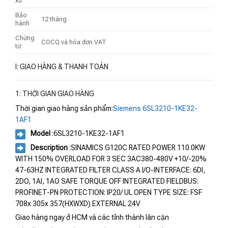
xứ
Bảo
12 tháng
hành
Chứng
COCQ và hóa đơn VAT
từ
I: GIAO HÀNG & THANH TOÁN
1: THỜI GIAN GIAO HÀNG
Thời gian giao hàng sản phẩm:
Siemens 6SL3210-1KE32-
1AF1
Model
:6SL3210-1KE32-1AF1
Description
:SINAMICS G120C RATED POWER 110.0KW
WITH 150% OVERLOAD FOR 3 SEC 3AC380-480V +10/-20%
47-63HZ INTEGRATED FILTER CLASS A I/O-INTERFACE: 6DI,
2DO, 1AI, 1AO SAFE TORQUE OFF INTEGRATED FIELDBUS:
PROFINET-PN PROTECTION: IP20/ UL OPEN TYPE SIZE: FSF
708x 305x 357(HXWXD) EXTERNAL 24V
Giao hàng ngay ở HCM và các tỉnh thành lân cận