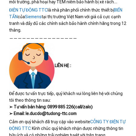
môi trường, phá hoại hay TEM niêm bảo hành bị xé rách…
ĐIỆN TỰ ĐỘNG TTC
là nhà phân phối chính thức thiết bị
BIẾN
TẦN
của
Siemens
tại thị trường Việt Nam với giá cả cực cạnh
tranh và đầy đủ các chính sách bảo hành chính hãng trong 12
tháng.
————————————————
LIÊN HỆ :
Để được tư vấn trực tiếp, quý khách vui lòng liên hệ với chúng
tôi theo thông tin sau:
➢ Tư vấn bán hàng: 0899 885 226(call/zalo)
➢ Email: le.ducdo@tudong-ttc.com
Cảm ơn quý khách đã truy cập vào website
CÔNG TY ĐIỆN TỰ
ĐỘNG TTC
Kính chúc quý khách nhận được những thông tin
hữu ích và có những trải nghiệm tuyệt vời trên trang.