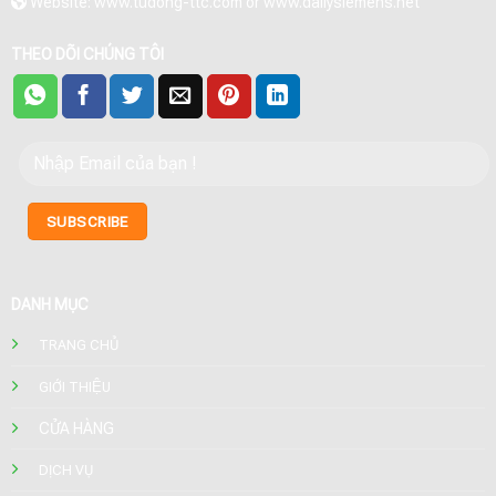
Website: www.tudong-ttc.com or www.dailysiemens.net
THEO DÕI CHÚNG TÔI
DANH MỤC
TRANG CHỦ
GIỚI THIỆU
CỬA HÀNG
DỊCH VỤ