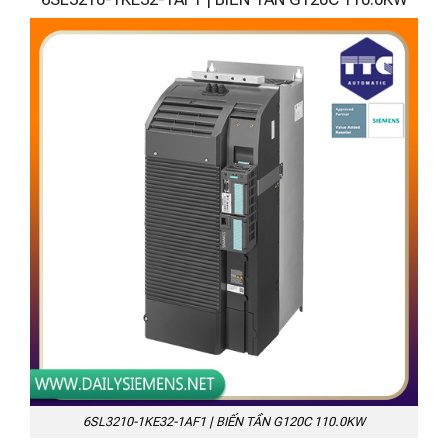
6SL3210-1KE32-1AF1 | BIẾN TẦN G120C 110.0KW