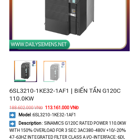
6SL3210-1KE32-1AF1 | BIẾN TẦN G120C
110.0KW
Giá
Giá
188.602.000
VNĐ
113.161.000
VNĐ
gốc
hiện
Model
:
6SL3210-1KE32-1AF1
là:
tại
188.602.000 VNĐ.
là:
Description
: SINAMICS G120C RATED POWER 110.0KW
113.161.000 VNĐ.
WITH 150% OVERLOAD FOR 3 SEC 3AC380-480V +10/-20%
47-63HZ INTEGRATED FILTER CLASS A I/O-INTERFACE: 6DI,