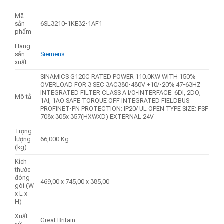
Mã
sản
6SL3210-1KE32-1AF1
phẩm
Hãng
sản
Siemens
xuất
SINAMICS G120C RATED POWER 110.0KW WITH 150%
OVERLOAD FOR 3 SEC 3AC380-480V +10/-20% 47-63HZ
INTEGRATED FILTER CLASS A I/O-INTERFACE: 6DI, 2DO,
Mô tả
1AI, 1AO SAFE TORQUE OFF INTEGRATED FIELDBUS:
PROFINET-PN PROTECTION: IP20/ UL OPEN TYPE SIZE: FSF
708x 305x 357(HXWXD) EXTERNAL 24V
Trọng
lượng
66,000 Kg
(kg)
Kích
thước
đóng
469,00 x 745,00 x 385,00
gói (W
x L x
H)
Xuất
Great Britain