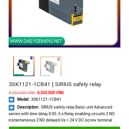
3SK1121-1CB41 | SIRIUS safety relay
Giá
Giá
9.256.000
VNĐ
6.350.000
VNĐ
gốc
hiện
Model
: 3SK1121-1CB41
là:
tại
9.256.000 VNĐ.
là:
Description
: SIRIUS safety relay Basic unit Advanced
6.350.000 VNĐ.
series with time delay 0.05-3 s Relay enabling circuits 2 NO
instantaneous 2 NO delayed Us = 24 V DC screw terminal