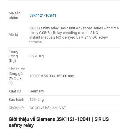
Mã sản
3SK1121-1CB41
phẩm
SIRIUS safety relay Basic unit Advanced series with time
delay 0.05-3 s Relay enabling circuits 2 NO
Mô tả
instantaneous 2 NO delayed Us = 24 V DC screw
terminal
Trọng
lượng
0.270 Kg
(Kg)
Kích thước
đóng gói
109.00 x 36.00 x 152.00 mm
(W x L x
H)
Xuất xứ
Germany
Bảo hành
12 tháng
Chứng từ
COCQ và hóa đơn VAT
Giới thiệu về Siemens 3SK1121-1CB41 | SIRIUS
safety relay