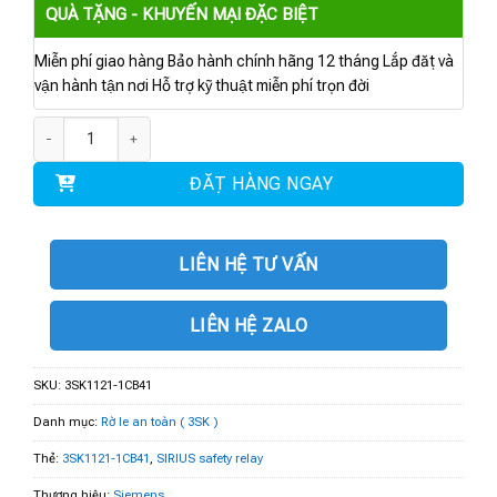
QUÀ TẶNG - KHUYẾN MẠI ĐẶC BIỆT
Miễn phí giao hàng Bảo hành chính hãng 12 tháng Lắp đặt và
vận hành tận nơi Hỗ trợ kỹ thuật miễn phí trọn đời
3SK1121-1CB41 | SIRIUS safety relay số lượng
ĐẶT HÀNG NGAY
LIÊN HỆ TƯ VẤN
LIÊN HỆ ZALO
SKU:
3SK1121-1CB41
Danh mục:
Rờ le an toàn ( 3SK )
Thẻ:
3SK1121-1CB41
,
SIRIUS safety relay
Thương hiệu:
Siemens