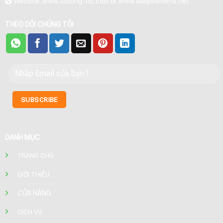
Website: www.tudong-ttc.com or www.dailysiemens.net
THEO DÕI CHÚNG TÔI
DANH MỤC
TRANG CHỦ
GIỚI THIỆU
CỬA HÀNG
DỊCH VỤ