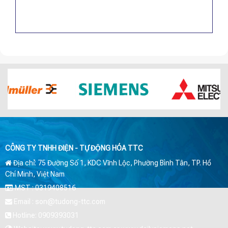
CÔNG TY TNHH ĐIỆN - TỰ ĐỘNG HÓA TTC
Địa chỉ: 75 Đường Số 1, KDC Vĩnh Lộc, Phường Bình Tân, TP. Hồ
Chí Minh, Việt Nam
MST : 0319408516
Email : son@tudong-ttc.com
Hotline: 0909393031