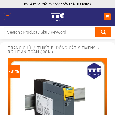
Bỏ
ĐẠI LÝ PHÂN PHỐI VÀ NHẬP KHẨU THIẾT BỊ SIEMENS
qua
nội
dung
Tìm
kiếm:
TRANG CHỦ
/
THIẾT BỊ ĐÓNG CẮT SIEMENS
/
RỜ LE AN TOÀN ( 3SK )
-31%