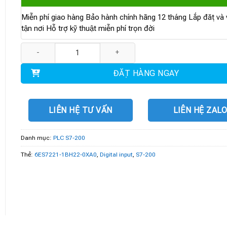
Miễn phí giao hàng Bảo hành chính hãng 12 tháng Lắp đặt và v
tận nơi Hỗ trợ kỹ thuật miễn phí trọn đời
6ES7221-1BH22-0XA0 | Digital input EM 221 số lượng
ĐẶT HÀNG NGAY
LIÊN HỆ TƯ VẤN
LIÊN HỆ ZAL
Danh mục:
PLC S7-200
Thẻ:
6ES7221-1BH22-0XA0
,
Digital input
,
S7-200