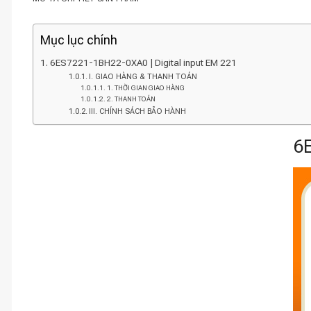
Mục lục chính
6ES7221-1BH22-0XA0 | Digital input EM 221
I. GIAO HÀNG & THANH TOÁN
1. THỜI GIAN GIAO HÀNG
2. THANH TOÁN
III. CHÍNH SÁCH BẢO HÀNH
6E