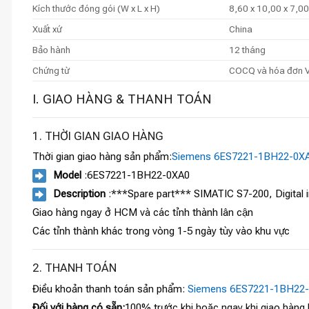
Kích thước đóng gói (W x L x H)
8,60 x 10,00 x 7,00
Xuất xứ
China
Bảo hành
12 tháng
Chứng từ
COCQ và hóa đơn 
I. GIAO HÀNG & THANH TOÁN
1. THỜI GIAN GIAO HÀNG
Thời gian giao hàng sản phẩm:
Siemens 6ES7221-1BH22-0X
Model
:6ES7221-1BH22-0XA0
Description
:***Spare part*** SIMATIC S7-200, Digital i
Giao hàng ngay ở HCM và các tỉnh thành lân cận
Các tỉnh thành khác trong vòng 1-5 ngày tùy vào khu vực
2. THANH TOÁN
Điều khoản thanh toán sản phẩm:
Siemens 6ES7221-1BH22
Đối với hàng có sẵn:
100% trước khi hoặc ngay khi giao hàng