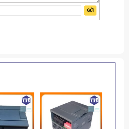
GỬI
-35%