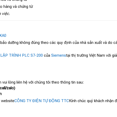
ao hàng và chứng từ
 việc.
XA0
, bảo dưỡng không đúng theo các quy định của nhà sản xuất và do cá
 LẬP TRÌNH PLC S7-200
của
Siemens
tại thị trường Việt Nam với g
 vui lòng liên hệ với chúng tôi theo thông tin sau:
all/zalo)
m
 website
CÔNG TY ĐIỆN TỰ ĐỘNG TTC
Kính chúc quý khách nhận đư