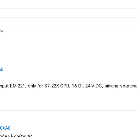
VAT
A0
nput EM 221, only for S7-22X CPU, 16 DI, 24 V DC, sinking-sourcin
-0XA0
 hóa và chứng từ