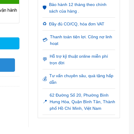
Bảo hành 12 tháng theo chính
🛡️
ận hành
sách của hàng .
♻️
Đầy đủ CO/CQ, hóa đơn VAT
Thanh toán tiện lợi. Công nợ linh
💳
hoạt
Hỗ trợ kỹ thuật online miễn phí
💬
trọn đời
O
Tư vấn chuyên sâu, quà tặng hấp
💰
dẫn
62 Đường Số 20, Phường Bình
📍
Hưng Hòa, Quận Bình Tân, Thành
phố Hồ Chí Minh, Việt Nam