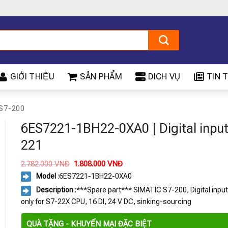
GIỚI THIỆU
SẢN PHẨM
DICH VỤ
TIN T
S7-200
6ES7221-1BH22-0XA0 | Digital inpu
221
Giá
Giá
2.782.000
VNĐ
1.808.000
VNĐ
gốc
hiện
Model
:
6ES7221-1BH22-0XA0
là:
tại
2.782.000 VNĐ.
là:
Description
:***Spare part*** SIMATIC S7-200, Digital inpu
1.808.000 VNĐ.
only for S7-22X CPU, 16 DI, 24 V DC, sinking-sourcing
QUÀ TẶNG - KHUYẾN MẠI ĐẶC BIỆT