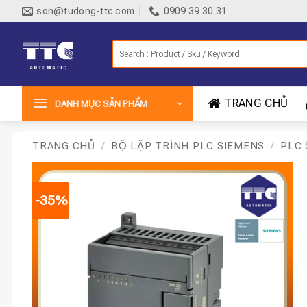
Bỏ
son@tudong-ttc.com
0909 39 30 31
qua
nội
Tìm
dung
kiếm:
TRANG CHỦ
DANH MỤC SẢN PHẨM
TRANG CHỦ
/
BỘ LẬP TRÌNH PLC SIEMENS
/
PLC 
-35%