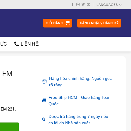
LANGUAGES
GIỎ HÀNG
ĐĂNG NHẬP / ĐĂNG KÝ
ỨC
LIÊN HỆ
t EM
Hàng hóa chính hãng. Nguồn gốc
📦
rõ ràng
Free Ship HCM - Giao hàng Toàn
🚚
Quốc
t EM 221,
Được trả hàng trong 7 ngày nếu
🔄
có lỗi do Nhà sản xuất