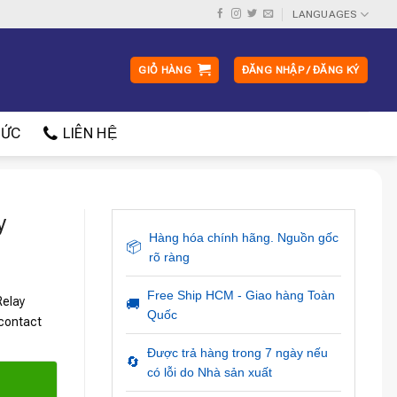
LANGUAGES
GIỎ HÀNG
ĐĂNG NHẬP / ĐĂNG KÝ
ỨC
LIÊN HỆ
y
Hàng hóa chính hãng. Nguồn gốc
📦
rõ ràng
Free Ship HCM - Giao hàng Toàn
Relay
🚚
Quốc
 contact
Được trả hàng trong 7 ngày nếu
🔄
có lỗi do Nhà sản xuất