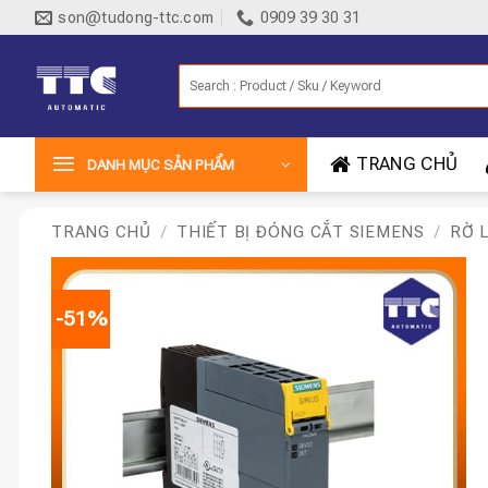
Bỏ
son@tudong-ttc.com
0909 39 30 31
qua
nội
Tìm
dung
kiếm:
TRANG CHỦ
DANH MỤC SẢN PHẨM
TRANG CHỦ
/
THIẾT BỊ ĐÓNG CẮT SIEMENS
/
RỜ 
-51%