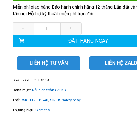
Miễn phí giao hàng Bảo hành chính hãng 12 tháng Lắp đặt và v
tận nơi Hỗ trợ kỹ thuật miễn phí trọn đời
3SK1112-1BB40 | SIRIUS safety relay số lượng
ĐẶT HÀNG NGAY
LIÊN HỆ TƯ VẤN
LIÊN HỆ ZAL
SKU:
3SK1112-1BB40
Danh mục:
Rờ le an toàn ( 3SK )
Thẻ:
3SK1112-1BB40
,
SIRIUS safety relay
Thương hiệu:
Siemens