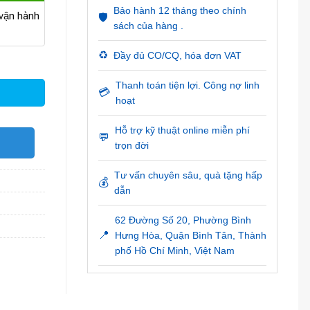
Bảo hành 12 tháng theo chính
ận hành
🛡️
sách của hàng .
♻️
Đầy đủ CO/CQ, hóa đơn VAT
Thanh toán tiện lợi. Công nợ linh
💳
hoạt
Hỗ trợ kỹ thuật online miễn phí
💬
O
trọn đời
Tư vấn chuyên sâu, quà tặng hấp
💰
dẫn
62 Đường Số 20, Phường Bình
📍
Hưng Hòa, Quận Bình Tân, Thành
phố Hồ Chí Minh, Việt Nam