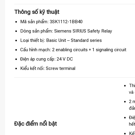
Thông số kỹ thuật
Mã sản phẩm: 3SK1112-1BB40
Dòng sản phẩm: Siemens SIRIUS Safety Relay
Loại thiết bị: Basic Unit – Standard series
Cấu hình mạch: 2 enabling circuits + 1 signaling circuit
Điện áp cung cấp: 24 V DC
Kiểu kết nối: Screw terminal
Thi
và 
2 m
đả
Đi
Đặc điểm nổi bật
hế
Kế