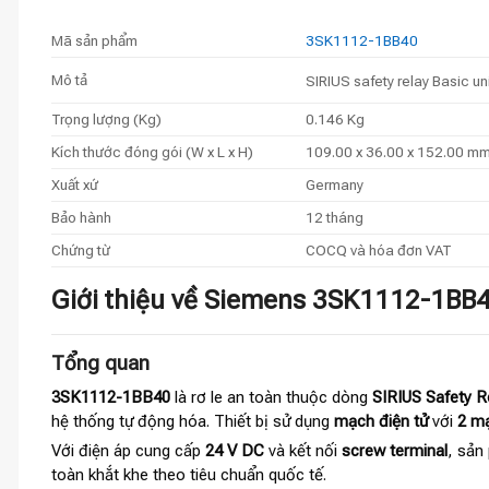
Mã sản phẩm
3SK1112-1BB40
Mô tả
SIRIUS safety relay Basic un
Trọng lượng (Kg)
0.146 Kg
Kích thước đóng gói (W x L x H)
109.00 x 36.00 x 152.00 m
Xuất xứ
Germany
Bảo hành
12 tháng
Chứng từ
COCQ và hóa đơn VAT
Giới thiệu về Siemens 3SK1112-1BB40
Tổng quan
3SK1112-1BB40
là rơ le an toàn thuộc dòng
SIRIUS Safety Re
hệ thống tự động hóa. Thiết bị sử dụng
mạch điện tử
với
2 mạ
Với điện áp cung cấp
24 V DC
và kết nối
screw terminal
, sản
toàn khắt khe theo tiêu chuẩn quốc tế.