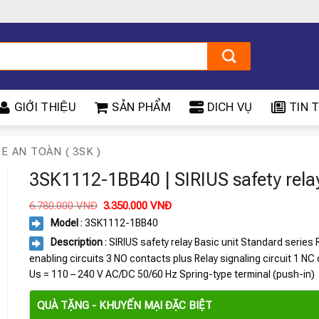
GIỚI THIỆU
SẢN PHẨM
DICH VỤ
TIN T
LE AN TOÀN ( 3SK )
3SK1112-1BB40 | SIRIUS safety rela
Giá
Giá
6.780.000
VNĐ
3.350.000
VNĐ
gốc
hiện
Model
: 3SK1112-1BB40
là:
tại
6.780.000 VNĐ.
là:
Description
: SIRIUS safety relay Basic unit Standard series 
3.350.000 VNĐ.
enabling circuits 3 NO contacts plus Relay signaling circuit 1 NC
Us = 110 – 240 V AC/DC 50/60 Hz Spring-type terminal (push-in)
QUÀ TẶNG - KHUYẾN MẠI ĐẶC BIỆT