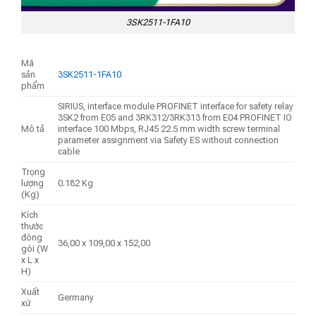
3SK2511-1FA10
Mã
sản
3SK2511-1FA10
phẩm
SIRIUS, interface module PROFINET interface for safety relay
3SK2 from E05 and 3RK312/3RK313 from E04 PROFINET IO
Mô tả
interface 100 Mbps, RJ45 22.5 mm width screw terminal
parameter assignment via Safety ES without connection
cable
Trọng
lượng
0.182 Kg
(Kg)
Kích
thước
đóng
36,00 x 109,00 x 152,00
gói (W
x L x
H)
Xuất
Germany
xứ