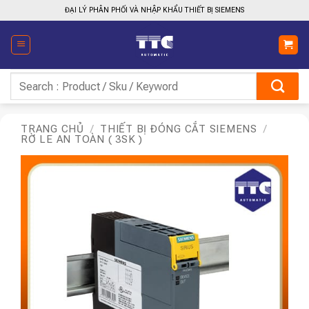
Bỏ
ĐẠI LÝ PHÂN PHỐI VÀ NHẬP KHẨU THIẾT BỊ SIEMENS
qua
nội
dung
Tìm
kiếm:
TRANG CHỦ
/
THIẾT BỊ ĐÓNG CẮT SIEMENS
/
RỜ LE AN TOÀN ( 3SK )