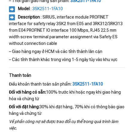
– Thời gian giao hàng sản phẩm:
3SK2511-1FA10
Model
:
3SK2511-1FA10
Description
: SIRIUS, interface module PROFINET
interface for safety relay 3SK2 from E05 and 3RK312/3RK313
from E04 PROFINET IO interface 100 Mbps, RJ45 22.5 mm
width screw terminal parameter assignment via Safety ES
without connection cable
– Giao hàng ngay ở HCM và các tỉnh thành lân cận
– Các tỉnh thành khác trong vòng 1-5 ngày tùy vào khu vực
Thanh toán
Điều khoản thanh toán sản phẩm:
3SK2511-1FA10
Đối với hàng có sẵn:
100% trước khi hoặc ngay khi giao hàng
hóa và chứng từ
Đối với đặt hàng:
30% khi đặt hàng, 70% khi có thông báo giao
hàng và chứng từ
Về phần công nợ sẽ được trao đổi cụ thể trong quá trình làm
việc.