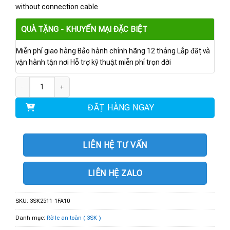
without connection cable
QUÀ TẶNG - KHUYẾN MẠI ĐẶC BIỆT
Miễn phí giao hàng Bảo hành chính hãng 12 tháng Lắp đặt và
vận hành tận nơi Hỗ trợ kỹ thuật miễn phí trọn đời
3SK2511-1FA10 | SIRIUS safety relay số lượng
ĐẶT HÀNG NGAY
LIÊN HỆ TƯ VẤN
LIÊN HỆ ZALO
SKU:
3SK2511-1FA10
Danh mục:
Rờ le an toàn ( 3SK )