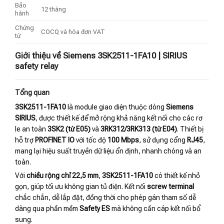
Bảo
12 tháng
hành
Chứng
COCQ và hóa đơn VAT
từ
Giới thiệu về Siemens 3SK2511-1FA10 | SIRIUS
safety relay
Tổng quan
3SK2511-1FA10
là module giao diện thuộc dòng
Siemens
SIRIUS
, được thiết kế để mở rộng khả năng kết nối cho các rơ
le an toàn
3SK2 (từ E05)
và
3RK312/3RK313 (từ E04)
. Thiết bị
hỗ trợ
PROFINET IO
với tốc độ
100 Mbps
, sử dụng cổng
RJ45
,
mang lại hiệu suất truyền dữ liệu ổn định, nhanh chóng và an
toàn.
Với
chiều rộng chỉ 22,5 mm
,
3SK2511-1FA10
có thiết kế nhỏ
gọn, giúp tối ưu không gian tủ điện. Kết nối
screw terminal
chắc chắn, dễ lắp đặt, đồng thời cho phép gán tham số dễ
dàng qua phần mềm
Safety ES
mà không cần cáp kết nối bổ
sung.