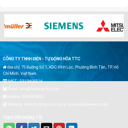
CÔNG TY TNHH ĐIỆN - TỰ ĐỘNG HÓA TTC
Địa chỉ: 75 Đường Số 1, KDC Vĩnh Lộc, Phường Bình Tân, TP. Hồ
Chí Minh, Việt Nam
MST : 0319408516
Email : son@tudong-ttc.com
Hotline: 0909393031
Website: www.tudong-ttc.com or www.dailysiemens.net
THEO DÕI CHÚNG TÔI