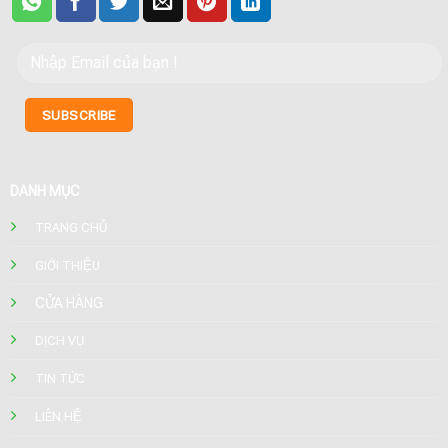
DANH MỤC
TRANG CHỦ
GIỚI THIỆU
CỬA HÀNG
DỊCH VỤ
TIN TỨC
LIÊN HỆ