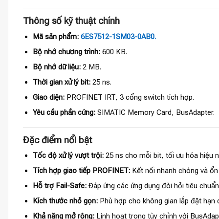
Thông số kỹ thuật chính
Mã sản phẩm:
6ES7512-1SM03-0AB0.
Bộ nhớ chương trình:
600 KB.
Bộ nhớ dữ liệu:
2 MB.
Thời gian xử lý bit:
25 ns.
Giao diện:
PROFINET IRT, 3 cổng switch tích hợp.
Yêu cầu phần cứng:
SIMATIC Memory Card, BusAdapter.
Đặc điểm nổi bật
Tốc độ xử lý vượt trội:
25 ns cho mỗi bit, tối ưu hóa hiệu 
Tích hợp giao tiếp PROFINET:
Kết nối nhanh chóng và ổn 
Hỗ trợ Fail-Safe:
Đáp ứng các ứng dụng đòi hỏi tiêu chuẩn
Kích thước nhỏ gọn:
Phù hợp cho không gian lắp đặt hạn 
Khả năng mở rộng:
Linh hoạt trong tùy chỉnh với BusAdapt