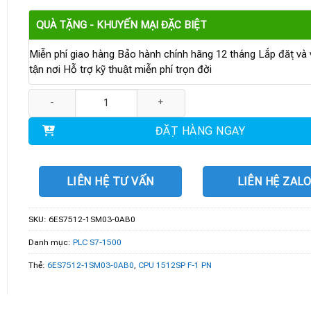
QUÀ TẶNG - KHUYẾN MẠI ĐẶC BIỆT
Miễn phí giao hàng Bảo hành chính hãng 12 tháng Lắp đặt và v
tận nơi Hỗ trợ kỹ thuật miễn phí trọn đời
6ES7512-1SM03-0AB0| SIMATIC CPU 1512SP F-1 PN số lượng
ĐẶT HÀNG NGAY
LIÊN HỆ TƯ VẤN
LIÊN HỆ ZAL
SKU:
6ES7512-1SM03-0AB0
Danh mục:
PLC S7-1500
Thẻ:
6ES7512-1SM03-0AB0
,
CPU 1512SP F-1 PN