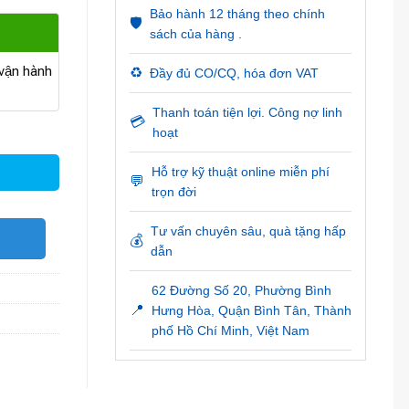
Bảo hành 12 tháng theo chính
🛡️
sách của hàng .
ận hành
♻️
Đầy đủ CO/CQ, hóa đơn VAT
Thanh toán tiện lợi. Công nợ linh
💳
hoạt
Hỗ trợ kỹ thuật online miễn phí
💬
trọn đời
Tư vấn chuyên sâu, quà tặng hấp
O
💰
dẫn
62 Đường Số 20, Phường Bình
📍
Hưng Hòa, Quận Bình Tân, Thành
phố Hồ Chí Minh, Việt Nam