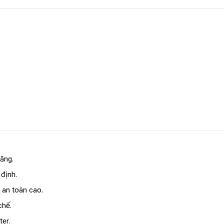
năng.
định.
 an toàn cao.
chế.
er.