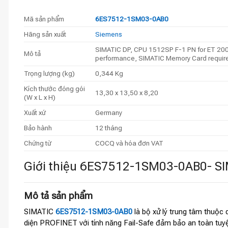
Mã sản phẩm
6ES7512-1SM03-0AB0
Hãng sản xuất
Siemens
SIMATIC DP, CPU 1512SP F-1 PN for ET 200SP
Mô tả
performance, SIMATIC Memory Card required
Trọng lượng (kg)
0,344 Kg
Kích thước đóng gói
13,30 x 13,50 x 8,20
(W x L x H)
Xuất xứ
Germany
Bảo hành
12 tháng
Chứng từ
COCQ và hóa đơn VAT
Giới thiệu 6ES7512-1SM03-0AB0- S
Mô tả sản phẩm
SIMATIC
6ES7512-1SM03-0AB0
là bộ xử lý trung tâm thuộc
diện PROFINET với tính năng Fail-Safe đảm bảo an toàn tuyệt