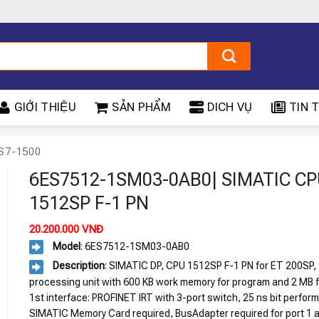
GIỚI THIỆU
SẢN PHẨM
DICH VỤ
TIN T
S7-1500
6ES7512-1SM03-0AB0| SIMATIC C
1512SP F-1 PN
20.200.000
VNĐ
Model
: 6ES7512-1SM03-0AB0
Description
: SIMATIC DP, CPU 1512SP F-1 PN for ET 200SP, 
processing unit with 600 KB work memory for program and 2 MB f
1st interface: PROFINET IRT with 3-port switch, 25 ns bit perfor
SIMATIC Memory Card required, BusAdapter required for port 1 