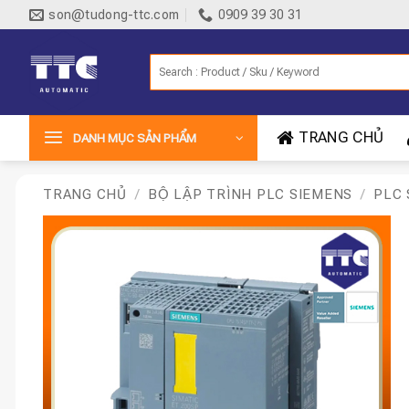
Bỏ
son@tudong-ttc.com
0909 39 30 31
qua
nội
Tìm
dung
kiếm:
TRANG CHỦ
DANH MỤC SẢN PHẨM
TRANG CHỦ
/
BỘ LẬP TRÌNH PLC SIEMENS
/
PLC 