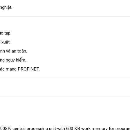
nghiệt.
c tạp.
 xuất.
nh và an toàn.
ờng nguy hiểm.
 các mạng PROFINET.
0SP, central processing unit with 600 KB work memory for program