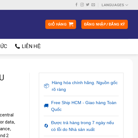
LANGUAGES
GIỎ HÀNG
ĐĂNG NHẬP / ĐĂNG KÝ
ỨC
LIÊN HỆ
PU
Hàng hóa chính hãng. Nguồn gốc
📦
rõ ràng
Free Ship HCM - Giao hàng Toàn
🚚
Quốc
central
or data,
Được trả hàng trong 7 ngày nếu
🔄
mance,
có lỗi do Nhà sản xuất
and 2