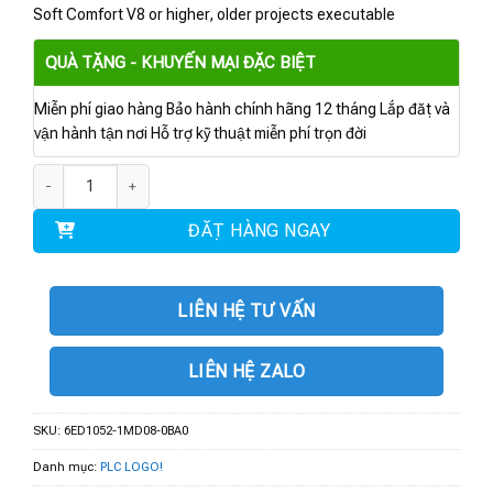
Soft Comfort V8 or higher, older projects executable
QUÀ TẶNG - KHUYẾN MẠI ĐẶC BIỆT
Miễn phí giao hàng Bảo hành chính hãng 12 tháng Lắp đặt và
vận hành tận nơi Hỗ trợ kỹ thuật miễn phí trọn đời
6ED1052-1MD08-0BA0 | LOGO! 12/24 RCE số lượng
ĐẶT HÀNG NGAY
LIÊN HỆ TƯ VẤN
LIÊN HỆ ZALO
SKU:
6ED1052-1MD08-0BA0
Danh mục:
PLC LOGO!