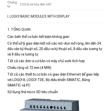
Chứng
COCQ và hóa đơn VAT
từ
I. LOGO! BASIC MODULES WITH DISPLAY
1. TỔNG QUAN
Các biến thể cơ bản tiết kiệm không gian
Có thể xử lý giao diện kết nối các mô-đun mở rộng, lên đến 24
đầu vào kỹ thuật số, 20 đầu ra kỹ thuật số, 8 đầu vào tương tự
và 8 đầu ra tương tự
Tất cả các đơn vị cơ bản có máy chủ web tích hợp
Chiều rộng vỏ 72 mm (4 MW)
Tất cả các thiết bị cơ bản có giao diện Ethernet để giao tiếp
với LOGO! 8, LOGO! TDE, Bộ điều khiển SIMATIC, Bảng
SIMATIC và PC
Sử dụng thẻ micro SD tiêu chuẩn