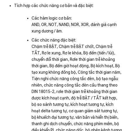
Tích hợp các chức năng cơ bản và đặc biệt:
Các hàm logic cơ bản:
AND, OR, NOT, NAND, NOR, XOR, đánh giá cạnh
xung dương / âm.
Các chức năng đặc biệt:
Chậm trễ BẬT, Chậm trễ BẬT chốt, Chậm trễ
TẮT, Rơ le xung, Rơ le khóa, Bộ đếm (tiến / lùi),
chuyển đổi thời gian, Rơle thời gian trễ khoảng
thời gian, Bộ đếm giờ hoạt động, Bộ kích hoạt, Bộ
tạo xung không đồng bộ, Công tắc thời gian năm,
Tiện nghi chức năng công tắc đèn, bộ tạo ngẫu
nhiên, chức năng công tắc đèn cầu thang theo
DIN 18015-2, rơle thời gian trễ khoảng thời gian
được kích hoạt cạnh, độ trễ BẬT / TẮT kết hợp,
bộ so sánh tương tự, kích hoạt tương tự, kích
hoạt delta tương tự, cơ quan giám sát tương tự,
bộ khuếch đại tương tự, văn bản và hiển thị biến,
thanh ghi dịch chuyển, chức năng phím mềm, bộ
điều khiển PI, chức năng dốc, bộ ghép kênh tương