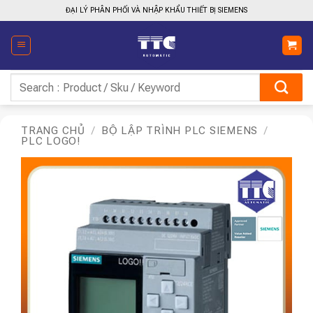
Bỏ
ĐẠI LÝ PHÂN PHỐI VÀ NHẬP KHẨU THIẾT BỊ SIEMENS
qua
nội
dung
Tìm
kiếm:
TRANG CHỦ
/
BỘ LẬP TRÌNH PLC SIEMENS
/
PLC LOGO!