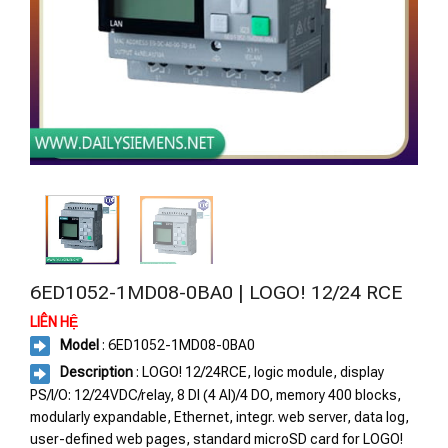
6ED1052-1MD08-0BA0 | LOGO! 12/24 RCE
LIÊN HỆ
Model
: 6ED1052-1MD08-0BA0
Description
: LOGO! 12/24RCE, logic module, display
PS/I/O: 12/24VDC/relay, 8 DI (4 AI)/4 DO, memory 400 blocks,
modularly expandable, Ethernet, integr. web server, data log,
user-defined web pages, standard microSD card for LOGO!