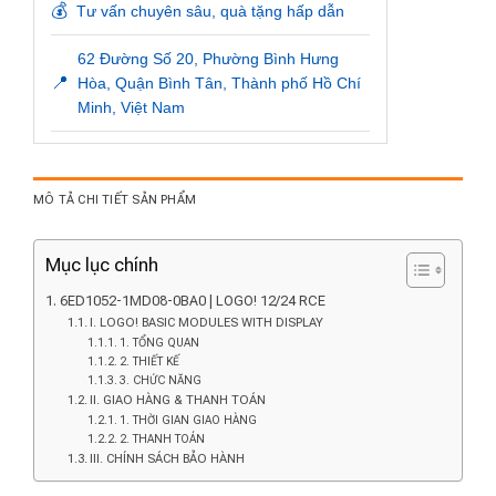
💰
Tư vấn chuyên sâu, quà tặng hấp dẫn
62 Đường Số 20, Phường Bình Hưng
📍
Hòa, Quận Bình Tân, Thành phố Hồ Chí
Minh, Việt Nam
MÔ TẢ CHI TIẾT SẢN PHẨM
Mục lục chính
6ED1052-1MD08-0BA0 | LOGO! 12/24 RCE
I. LOGO! BASIC MODULES WITH DISPLAY
1. TỔNG QUAN
2. THIẾT KẾ
3. CHỨC NĂNG
II. GIAO HÀNG & THANH TOÁN
1. THỜI GIAN GIAO HÀNG
2. THANH TOÁN
III. CHÍNH SÁCH BẢO HÀNH