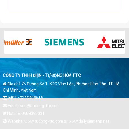
CÔNG TY TNHH ĐIỆN - TỰ ĐỘNG HÓA TTC
Địa chỉ: 75 Đường Số 1, KDC Vĩnh Lộc, Phường Bình Tân, TP. Hồ
Chí Minh, Việt Nam
MST : 0319408516
Email : son@tudong-ttc.com
Hotline: 0909393031
Website: www.tudong-ttc.com or www.dailysiemens.net