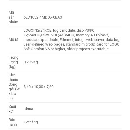
Mã
sản
6ED1052-1MD08-0BA0
phẩm
LOGO! 12/24RCE, logic module, disp PS/I/O:
12/24VDC/relay, 8 DI (4AI)/4DO, memory 400 blocks,
Mô tả
modular expandable, Ethernet, integr. web server, data log,
user-defined Web pages, standard microSD card for LOGO!
Soft Comfort V8 or higher, older projects executable
Trọng
lượng
0,296 Kg
(kg)
Kích
thước
đóng
8,40 x 10,30 x 7,60
gói (W
x L x
H)
Xuất
China
xứ
Bảo
12 tháng
hành