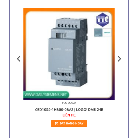
PLC LOGO!
 / 3 A
6ED1055-1HB00-0BA2 | LOGO! DM8 24R
LIÊN HỆ
ĐẶT HÀNG NGAY