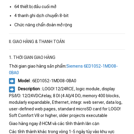
64 thiết bị đầu cuối mở
4 thanh ghi dịch chuyển 8-bit
Chức năng chẩn đoán mở rộng
II. GIAO HÀNG & THANH TOÁN
1. THỜI GIAN GIAO HÀNG
Thời gian giao hàng sản phẩm:
Siemens 6ED1052-1MD08-
0BA0
Model
: 6ED1052-1MD08-0BA0
Description
: LOGO! 12/24RCE, logic module, display
PS/I/O: 12/24VDC/relay, 8 DI (4 AI)/4 DO, memory 400 blocks,
modularly expandable, Ethernet, integr. web server, data log,
user-defined web pages, standard microSD card for LOGO!
Soft Comfort V8 or higher, older projects executable
Giao hàng ngay ở HCM và các tỉnh thành lân cận
Các tỉnh thành khác trong vòng 1-5 ngày tùy vào khu vực