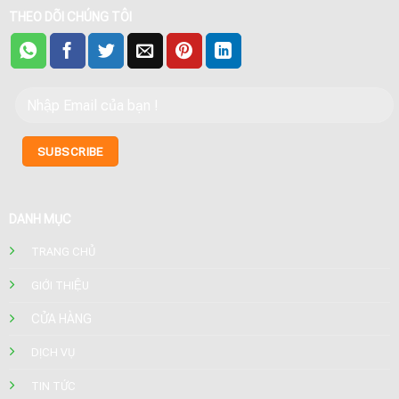
THEO DÕI CHÚNG TÔI
DANH MỤC
TRANG CHỦ
GIỚI THIỆU
CỬA HÀNG
DỊCH VỤ
TIN TỨC