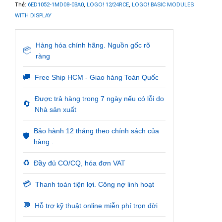
Thẻ:
6ED1052-1MD08-0BA0
,
LOGO! 12/24RCE
,
LOGO! BASIC MODULES
WITH DISPLAY
Hàng hóa chính hãng. Nguồn gốc rõ
📦
ràng
🚚
Free Ship HCM - Giao hàng Toàn Quốc
Được trả hàng trong 7 ngày nếu có lỗi do
🔄
Nhà sản xuất
Bảo hành 12 tháng theo chính sách của
🛡️
hàng .
♻️
Đầy đủ CO/CQ, hóa đơn VAT
💳
Thanh toán tiện lợi. Công nợ linh hoạt
💬
Hỗ trợ kỹ thuật online miễn phí trọn đời