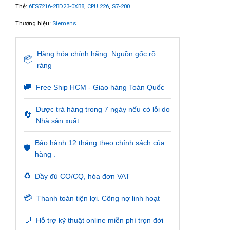
Thẻ:
6ES7216-2BD23-0XB8
,
CPU 226
,
S7-200
Thương hiệu:
Siemens
Hàng hóa chính hãng. Nguồn gốc rõ
📦
ràng
🚚
Free Ship HCM - Giao hàng Toàn Quốc
Được trả hàng trong 7 ngày nếu có lỗi do
🔄
Nhà sản xuất
Bảo hành 12 tháng theo chính sách của
🛡️
hàng .
♻️
Đầy đủ CO/CQ, hóa đơn VAT
💳
Thanh toán tiện lợi. Công nợ linh hoạt
💬
Hỗ trợ kỹ thuật online miễn phí trọn đời