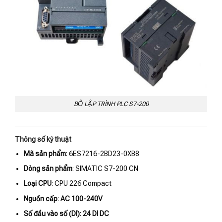
BỘ LẬP TRÌNH PLC S7-200
Thông số kỹ thuật
Mã sản phẩm
: 6ES7216-2BD23-0XB8
Dòng sản phẩm
: SIMATIC S7-200 CN
Loại CPU
: CPU 226 Compact
Nguồn cấp
:
AC 100-240V
Số đầu vào số (DI)
:
24 DI DC