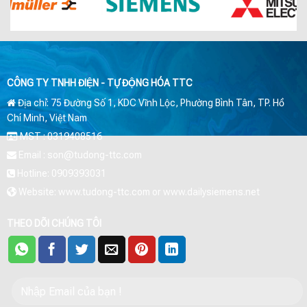
CÔNG TY TNHH ĐIỆN - TỰ ĐỘNG HÓA TTC
Địa chỉ: 75 Đường Số 1, KDC Vĩnh Lộc, Phường Bình Tân, TP. Hồ
Chí Minh, Việt Nam
MST : 0319408516
Email : son@tudong-ttc.com
Hotline: 0909393031
Website: www.tudong-ttc.com or www.dailysiemens.net
THEO DÕI CHÚNG TÔI