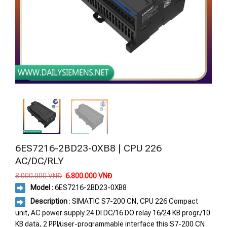
6ES7216-2BD23-0XB8 | CPU 226
AC/DC/RLY
Giá
Giá
8.000.000
VNĐ
6.800.000
VNĐ
gốc
hiện
Model
: 6ES7216-2BD23-0XB8
là:
tại
8.000.000 VNĐ.
là:
Description
: SIMATIC S7-200 CN, CPU 226 Compact
6.800.000 VNĐ.
unit, AC power supply 24 DI DC/16 DO relay 16/24 KB progr./10
KB data, 2 PPI/user-programmable interface this S7-200 CN