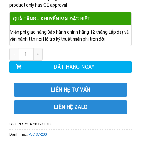
product only has CE approval
QUÀ TẶNG - KHUYẾN MẠI ĐẶC BIỆT
Miễn phí giao hàng Bảo hành chính hãng 12 tháng Lắp đặt và
vận hành tận nơi Hỗ trợ kỹ thuật miễn phí trọn đời
6ES7216-2BD23-0XB8 | CPU 226 AC/DC/RLY số lượng
ĐẶT HÀNG NGAY
LIÊN HỆ TƯ VẤN
LIÊN HỆ ZALO
SKU:
6ES7216-2BD23-0XB8
Danh mục:
PLC S7-200