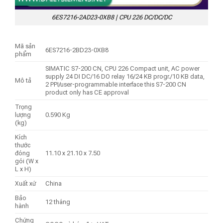
6ES7216-2AD23-0XB8 | CPU 226 DC/DC/DC
Mã sản
6ES7216-2BD23-0XB8
phẩm
SIMATIC S7-200 CN, CPU 226 Compact unit, AC power
supply 24 DI DC/16 DO relay 16/24 KB progr./10 KB data,
Mô tả
2 PPI/user-programmable interface this S7-200 CN
product only has CE approval
Trọng
lượng
0.590 Kg
(kg)
Kích
thước
đóng
11.10 x 21.10 x 7.50
gói (W x
L x H)
Xuất xứ
China
Bảo
12 tháng
hành
Chứng