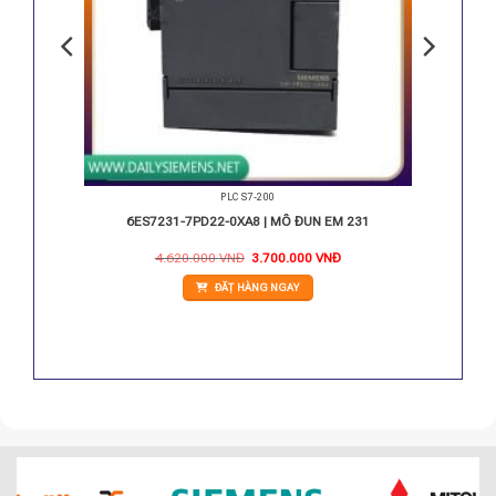
PLC S7-200
/6 DO DC
6ES7231-7PD22-0XA8 | MÔ ĐUN EM 231
iá
Giá
Giá
4.620.000
VNĐ
3.700.000
VNĐ
iện
gốc
hiện
i
là:
tại
ĐẶT HÀNG NGAY
:
4.620.000 VNĐ.
là:
.179.000 VNĐ.
3.700.000 VNĐ.