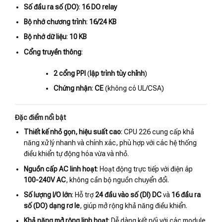
Số đầu ra số (DO)
:
16 DO relay
Bộ nhớ chương trình
:
16/24 KB
Bộ nhớ dữ liệu
:
10 KB
Cổng truyền thông
:
2 cổng PPI
(
lập trình tùy chỉnh
)
Chứng nhận
:
CE
(không có UL/CSA)
Đặc điểm nổi bật
Thiết kế nhỏ gọn, hiệu suất cao
: CPU 226 cung cấp khả
năng xử lý nhanh và chính xác, phù hợp với các hệ thống
điều khiển tự động hóa vừa và nhỏ.
Nguồn cấp AC linh hoạt
: Hoạt động trực tiếp với điện áp
100-240V AC
, không cần bộ nguồn chuyển đổi.
Số lượng I/O lớn
: Hỗ trợ
24 đầu vào số (DI) DC
và
16 đầu ra
số (DO) dạng rơ le
, giúp mở rộng khả năng điều khiển.
Khả năng mở rộng linh hoạt
: Dễ dàng kết nối với các module