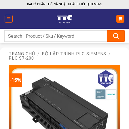
Bỏ
ĐẠI LÝ PHÂN PHỐI VÀ NHẬP KHẨU THIẾT BỊ SIEMENS
qua
nội
dung
Tìm
kiếm:
TRANG CHỦ
/
BỘ LẬP TRÌNH PLC SIEMENS
/
PLC S7-200
-15%