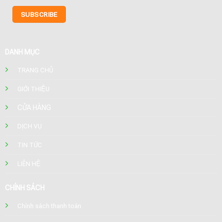
DANH MỤC
TRANG CHỦ
GIỚI THIỆU
CỬA HÀNG
DỊCH VỤ
TIN TỨC
LIÊN HỆ
CHÍNH SÁCH
Chính sách thanh toán