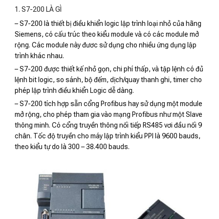
1. S7-200 LÀ GÌ
– S7-200 là thiết bị điều khiển logic lập trình loại nhỏ của hãng
Siemens, có cấu trúc theo kiểu module và có các module mở
rộng. Các module này đươc sử dụng cho nhiều ứng dụng lập
trình khác nhau.
– S7-200 được thiết kế nhỏ gọn, chi phí thấp, và tập lệnh có đủ
lệnh bit logic, so sánh, bộ đếm, dịch/quay thanh ghi, timer cho
phép lập trình điều khiển Logic dễ dàng.
– S7-200 tích hợp sẵn cổng Profibus hay sử dụng một module
mở rộng, cho phép tham gia vào mạng Profibus như một Slave
thông minh. Có cổng truyền thông nối tiếp RS485 vơi đầu nối 9
chân. Tốc độ truyền cho máy lập trình kiểu PPI là 9600 bauds,
theo kiểu tự do là 300 – 38.400 bauds.