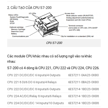
2. CẤU TẠO CỦA CPU S7-200
CPU S7-200
Các module CPU khác nhau có số lượng ngõ vào ra khác
nhau:
S7-200 có 4 dòng là CPU 221, CPU 222 và CPU 224, CPU 226.
CPU 221 DC/DC/DC 6 Inputs/4 Outputs
6ES7211-0AA23-0XB0
CPU 221 8 DI/6 DO 6 Inputs/4 Relays
6ES7211-0BA23-0XB0
CPU 222 DC/DC/DC 8 Inputs/6 Outputs
6ES7214-1BD23-0XB8
CPU 224 AC/DC/Relay 8 Inputs/6 Relays
6ES7214-1BD23-0XB8
CPU 224 DC/DC/DC 14 Inputs/10 Outputs
6ES7214-1BD23-0XB8