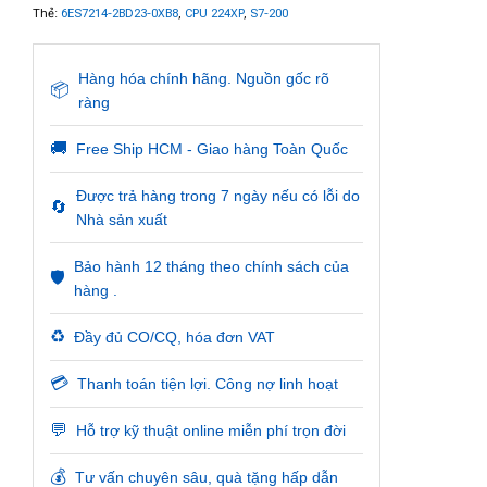
Thẻ:
6ES7214-2BD23-0XB8
,
CPU 224XP
,
S7-200
Hàng hóa chính hãng. Nguồn gốc rõ
📦
ràng
🚚
Free Ship HCM - Giao hàng Toàn Quốc
Được trả hàng trong 7 ngày nếu có lỗi do
🔄
Nhà sản xuất
Bảo hành 12 tháng theo chính sách của
🛡️
hàng .
♻️
Đầy đủ CO/CQ, hóa đơn VAT
💳
Thanh toán tiện lợi. Công nợ linh hoạt
💬
Hỗ trợ kỹ thuật online miễn phí trọn đời
💰
Tư vấn chuyên sâu, quà tặng hấp dẫn