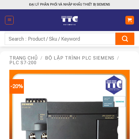
Bỏ
ĐẠI LÝ PHÂN PHỐI VÀ NHẬP KHẨU THIẾT BỊ SIEMENS
qua
nội
dung
Tìm
kiếm:
TRANG CHỦ
/
BỘ LẬP TRÌNH PLC SIEMENS
/
PLC S7-200
-20%