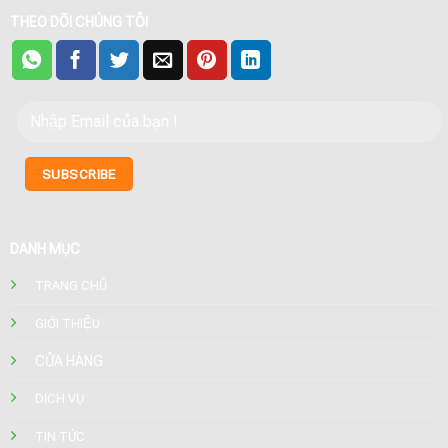
THEO DÕI CHÚNG TÔI
DANH MỤC
TRANG CHỦ
GIỚI THIỆU
CỬA HÀNG
DỊCH VỤ
TIN TỨC