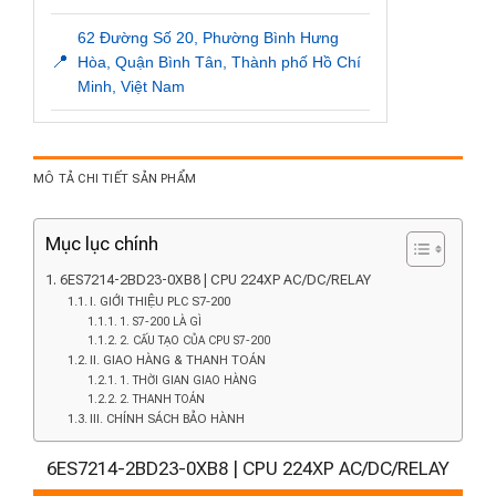
62 Đường Số 20, Phường Bình Hưng
📍
Hòa, Quận Bình Tân, Thành phố Hồ Chí
Minh, Việt Nam
MÔ TẢ CHI TIẾT SẢN PHẨM
Mục lục chính
6ES7214-2BD23-0XB8 | CPU 224XP AC/DC/RELAY
I. GIỚI THIỆU PLC S7-200
1. S7-200 LÀ GÌ
2. CẤU TẠO CỦA CPU S7-200
II. GIAO HÀNG & THANH TOÁN
1. THỜI GIAN GIAO HÀNG
2. THANH TOÁN
III. CHÍNH SÁCH BẢO HÀNH
6ES7214-2BD23-0XB8 | CPU 224XP AC/DC/RELAY