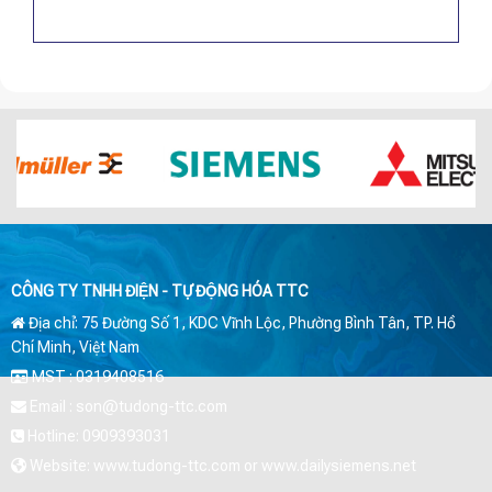
CÔNG TY TNHH ĐIỆN - TỰ ĐỘNG HÓA TTC
Địa chỉ: 75 Đường Số 1, KDC Vĩnh Lộc, Phường Bình Tân, TP. Hồ
Chí Minh, Việt Nam
MST : 0319408516
Email : son@tudong-ttc.com
Hotline: 0909393031
Website: www.tudong-ttc.com or www.dailysiemens.net