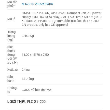
Mã sản
6ES7214-2BD23-0XB8
phẩm
SIMATIC S7-200 CN, CPU 224XP Compact unit, AC power
supply 14DI DC/10DO relay, 2 AI, 1 AO, 12/16 KB progr./10
Mô tả
KB data, 2 PPI/user-programmable interface this S7-200
CN product only has CE approval
Trọng
lượng
0.432 Kg
(kg)
Kích
thước
đóng
11.00 x 15.70 x 7.50
gói (W
x L x H)
Xuất xứ
China
Bảo
12 tháng
hành
Chứng
COCQ và hóa đơn VAT
từ
I. GIỚI THIỆU PLC S7-200