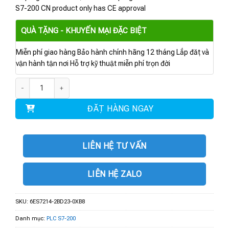
S7-200 CN product only has CE approval
QUÀ TẶNG - KHUYẾN MẠI ĐẶC BIỆT
Miễn phí giao hàng Bảo hành chính hãng 12 tháng Lắp đặt và
vận hành tận nơi Hỗ trợ kỹ thuật miễn phí trọn đời
6ES7214-2BD23-0XB8 | CPU 224XP AC/DC/RLY số lượng
ĐẶT HÀNG NGAY
LIÊN HỆ TƯ VẤN
LIÊN HỆ ZALO
SKU:
6ES7214-2BD23-0XB8
Danh mục:
PLC S7-200