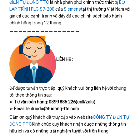
ĐIỆN TỰ ĐỘNG TTC
là nhà phân phối chính thức thiết bị
BỘ
LẬP TRÌNH PLC S7-200
của
Siemens
tại thị trường Việt Nam với
giá cả cực cạnh tranh và đầy đủ các chính sách bảo hành
chính hãng trong 12 tháng.
————————————————
LIÊN HỆ :
Để được tư vấn trực tiếp, quý khách vui lòng liên hệ với chúng
tôi theo thông tin sau:
➢ Tư vấn bán hàng: 0899 885 226(call/zalo)
➢ Email: le.ducdo@tudong-ttc.com
Cảm ơn quý khách đã truy cập vào website
CÔNG TY ĐIỆN TỰ
ĐỘNG TTC
Kính chúc quý khách nhận được những thông tin
hữu ích và có những trải nghiệm tuyệt vời trên trang.