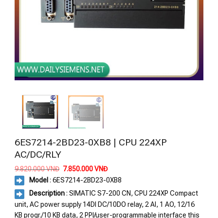
6ES7214-2BD23-0XB8 | CPU 224XP
AC/DC/RLY
Giá
Giá
9.820.000
VNĐ
7.850.000
VNĐ
gốc
hiện
Model
: 6ES7214-2BD23-0XB8
là:
tại
9.820.000 VNĐ.
là:
Description
: SIMATIC S7-200 CN, CPU 224XP Compact
7.850.000 VNĐ.
unit, AC power supply 14DI DC/10DO relay, 2 AI, 1 AO, 12/16
KB progr./10 KB data, 2 PPI/user-programmable interface this