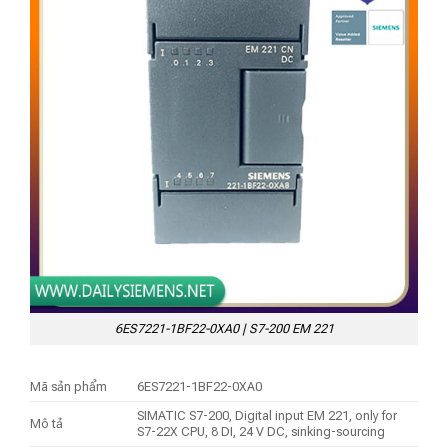
6ES7221-1BF22-0XA0 | S7-200 EM 221
Mã sản phẩm
6ES7221-1BF22-0XA0
SIMATIC S7-200, Digital input EM 221, only for
Mô tả
S7-22X CPU, 8 DI, 24 V DC, sinking-sourcing