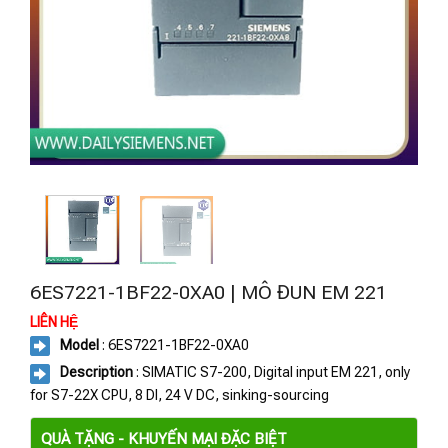
6ES7221-1BF22-0XA0 | MÔ ĐUN EM 221
LIÊN HỆ
Model
: 6ES7221-1BF22-0XA0
Description
: SIMATIC S7-200, Digital input EM 221, only
for S7-22X CPU, 8 DI, 24 V DC, sinking-sourcing
QUÀ TẶNG - KHUYẾN MẠI ĐẶC BIỆT