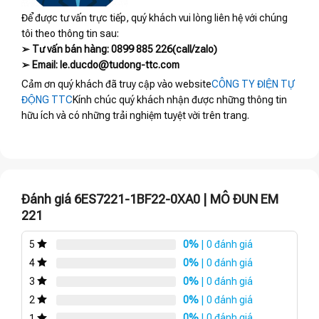
Để được tư vấn trực tiếp, quý khách vui lòng liên hệ với chúng
tôi theo thông tin sau:
➢ Tư vấn bán hàng: 0899 885 226(call/zalo)
➢ Email: le.ducdo@tudong-ttc.com
Cảm ơn quý khách đã truy cập vào website
CÔNG TY ĐIỆN TỰ
ĐỘNG TTC
Kính chúc quý khách nhận được những thông tin
hữu ích và có những trải nghiệm tuyệt vời trên trang.
Đánh giá 6ES7221-1BF22-0XA0 | MÔ ĐUN EM
221
0%
| 0 đánh giá
5
0%
| 0 đánh giá
4
0%
| 0 đánh giá
3
0%
| 0 đánh giá
2
0%
| 0 đánh giá
1