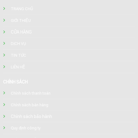
TRANG CHỦ
GIỚI THIỆU
CỬA HÀNG
DỊCH VỤ
TIN TỨC
LIÊN HỆ
CHÍNH SÁCH
Chính sách thanh toán
Chính sách bán hàng
Chính sách bảo hành
Quy định công ty