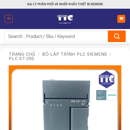
Bỏ
ĐẠI LÝ PHÂN PHỐI VÀ NHẬP KHẨU THIẾT BỊ SIEMENS
qua
nội
dung
Tìm
kiếm:
TRANG CHỦ
/
BỘ LẬP TRÌNH PLC SIEMENS
/
PLC S7-200