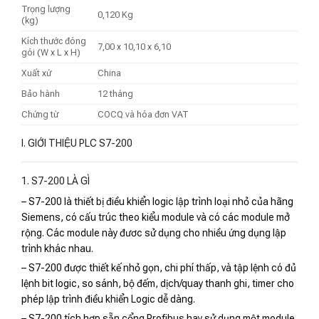
Trọng lượng
0,120 Kg
(kg)
Kích thước đóng
7,00 x 10,10 x 6,10
gói (W x L x H)
Xuất xứ
China
Bảo hành
12 tháng
Chứng từ
COCQ và hóa đơn VAT
I. GIỚI THIỆU PLC S7-200
1. S7-200 LÀ GÌ
– S7-200 là thiết bị điều khiển logic lập trình loại nhỏ của hãng
Siemens, có cấu trúc theo kiểu module và có các module mở
rộng. Các module này đươc sử dụng cho nhiều ứng dụng lập
trình khác nhau.
– S7-200 được thiết kế nhỏ gọn, chi phí thấp, và tập lệnh có đủ
lệnh bit logic, so sánh, bộ đếm, dịch/quay thanh ghi, timer cho
phép lập trình điều khiển Logic dễ dàng.
– S7-200 tích hợp sẵn cổng Profibus hay sử dụng một module