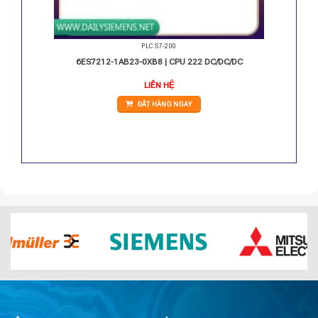
PLC S7-200
 4 AI
6ES7212-1AB23-0XB8 | CPU 222 DC/DC/DC
LIÊN HỆ
ĐẶT HÀNG NGAY