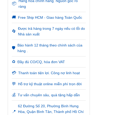
Hàng hóa chính hãng. Nguồn gốc rõ
📦
ràng
🚚
Free Ship HCM - Giao hàng Toàn Quốc
Được trả hàng trong 7 ngày nếu có lỗi do
🔄
Nhà sản xuất
Bảo hành 12 tháng theo chính sách của
🛡️
hàng .
♻️
Đầy đủ CO/CQ, hóa đơn VAT
💳
Thanh toán tiện lợi. Công nợ linh hoạt
💬
Hỗ trợ kỹ thuật online miễn phí trọn đời
💰
Tư vấn chuyên sâu, quà tặng hấp dẫn
62 Đường Số 20, Phường Bình Hưng
📍
Hòa, Quận Bình Tân, Thành phố Hồ Chí