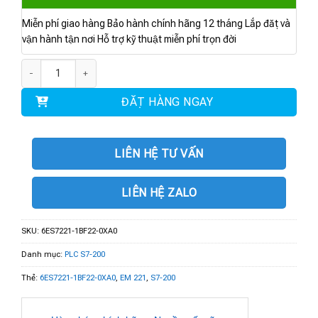
Miễn phí giao hàng Bảo hành chính hãng 12 tháng Lắp đặt và
vận hành tận nơi Hỗ trợ kỹ thuật miễn phí trọn đời
6ES7221-1BF22-0XA0 | MÔ ĐUN EM 221 số lượng
ĐẶT HÀNG NGAY
LIÊN HỆ TƯ VẤN
LIÊN HỆ ZALO
SKU:
6ES7221-1BF22-0XA0
Danh mục:
PLC S7-200
Thẻ:
6ES7221-1BF22-0XA0
,
EM 221
,
S7-200