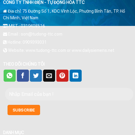
CÔNG TY TNHH ĐIỆN - TỰ ĐỘNG HÓA TTC
Địa chỉ: 75 Đường Số 1, KDC Vĩnh Lộc, Phường Bình Tân, TP. Hồ
Chí Minh, Việt Nam
MST : 0319408516
Email : son@tudong-ttc.com
Hotline: 0909393031
Website: www.tudong-ttc.com or www.dailysiemens.net
THEO DÕI CHÚNG TÔI
DANH MỤC