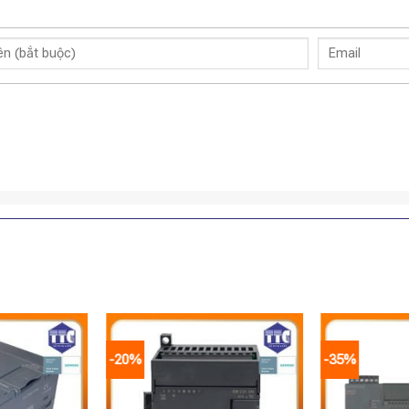
-20%
-35%