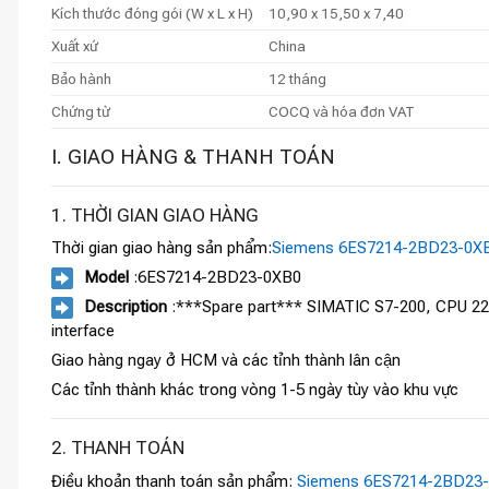
Kích thước đóng gói (W x L x H)
10,90 x 15,50 x 7,40
Xuất xứ
China
Bảo hành
12 tháng
Chứng từ
COCQ và hóa đơn VAT
I. GIAO HÀNG & THANH TOÁN
1. THỜI GIAN GIAO HÀNG
Thời gian giao hàng sản phẩm:
Siemens 6ES7214-2BD23-0X
Model
:6ES7214-2BD23-0XB0
Description
:***Spare part*** SIMATIC S7-200, CPU 224
interface
Giao hàng ngay ở HCM và các tỉnh thành lân cận
Các tỉnh thành khác trong vòng 1-5 ngày tùy vào khu vực
2. THANH TOÁN
Điều khoản thanh toán sản phẩm:
Siemens 6ES7214-2BD23