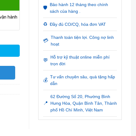
Bảo hành 12 tháng theo chính
🛡️
sách của hàng .
ận hành
♻️
Đầy đủ CO/CQ, hóa đơn VAT
Thanh toán tiện lợi. Công nợ linh
💳
hoạt
Hỗ trợ kỹ thuật online miễn phí
💬
trọn đời
O
Tư vấn chuyên sâu, quà tặng hấp
💰
dẫn
62 Đường Số 20, Phường Bình
📍
Hưng Hòa, Quận Bình Tân, Thành
phố Hồ Chí Minh, Việt Nam