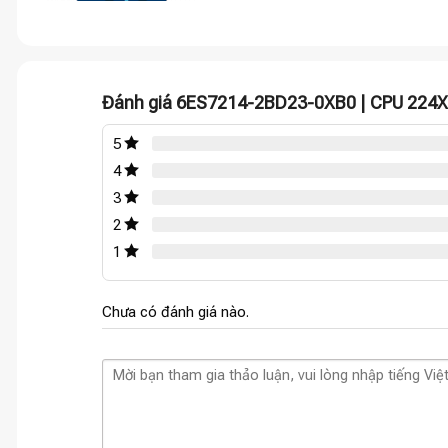
Đánh giá 6ES7214-2BD23-0XB0 | CPU 224X
5
4
3
2
1
Chưa có đánh giá nào.