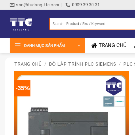
Bỏ
son@tudong-ttc.com
0909 39 30 31
qua
nội
Tìm
dung
kiếm:
TRANG CHỦ
DANH MỤC SẢN PHẨM
TRANG CHỦ
/
BỘ LẬP TRÌNH PLC SIEMENS
/
PLC 
-35%