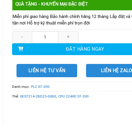
QUÀ TẶNG - KHUYẾN MẠI ĐẶC BIỆT
Miễn phí giao hàng Bảo hành chính hãng 12 tháng Lắp đặt và v
tận nơi Hỗ trợ kỹ thuật miễn phí trọn đời
6ES7214-2BD23-0XB0 | CPU 224XP 14DI DC/10DO relay số lượng
ĐẶT HÀNG NGAY
LIÊN HỆ TƯ VẤN
LIÊN HỆ ZAL
Danh mục:
PLC S7-200
Thẻ:
6ES7214-2BD23-0XB0
,
CPU 224XP
,
S7-200