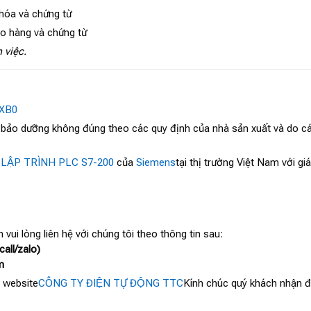
 hóa và chứng từ
ao hàng và chứng từ
 việc.
0XB0
, bảo dưỡng không đúng theo các quy định của nhà sản xuất và do cá
 LẬP TRÌNH PLC S7-200
của
Siemens
tại thị trường Việt Nam với g
 vui lòng liên hệ với chúng tôi theo thông tin sau:
all/zalo)
m
 website
CÔNG TY ĐIỆN TỰ ĐỘNG TTC
Kính chúc quý khách nhận đư