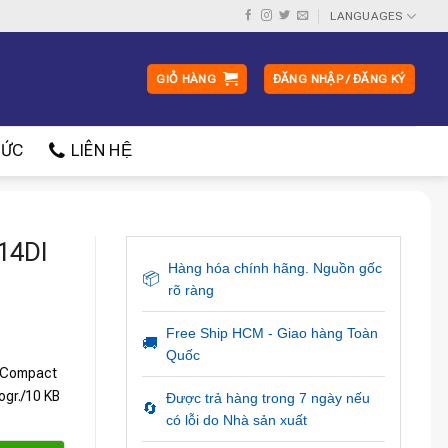
LANGUAGES
GIỎ HÀNG
ĐĂNG NHẬP / ĐĂNG KÝ
ỨC
LIÊN HỆ
14DI
Hàng hóa chính hãng. Nguồn gốc
📦
rõ ràng
Free Ship HCM - Giao hàng Toàn
🚚
Quốc
P Compact
ogr./10 KB
Được trả hàng trong 7 ngày nếu
🔄
có lỗi do Nhà sản xuất