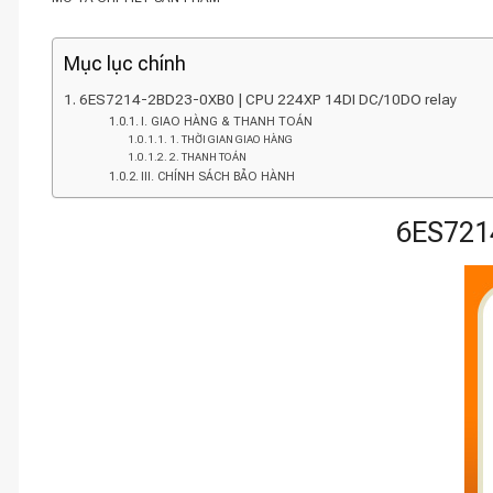
Mục lục chính
6ES7214-2BD23-0XB0 | CPU 224XP 14DI DC/10DO relay
I. GIAO HÀNG & THANH TOÁN
1. THỜI GIAN GIAO HÀNG
2. THANH TOÁN
III. CHÍNH SÁCH BẢO HÀNH
6ES721