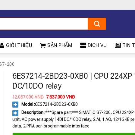
GIỚI THIỆU
SẢN PHẨM
DICH VỤ
TIN T
S7-200
6ES7214-2BD23-0XB0 | CPU 224XP 
DC/10DO relay
Giá
Giá
12.057.000
VNĐ
7.837.000
VNĐ
gốc
hiện
Model
:
6ES7214-2BD23-0XB0
là:
tại
12.057.000 VNĐ.
là:
Description
:***Spare part*** SIMATIC S7-200, CPU 224X
7.837.000 VNĐ.
unit, AC power supply 14DI DC/10DO relay, 2 AI, 1 AO, 12/16 KB pr
data, 2 PPI/user-programmable interface