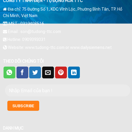
CÔNG TY TNHH ĐIỆN - TỰ ĐỘNG HÓA TTC
Địa chỉ: 75 Đường Số 1, KDC Vĩnh Lộc, Phường Bình Tân, TP. Hồ
Chí Minh, Việt Nam
MST : 0319408516
Email : son@tudong-ttc.com
Hotline: 0909393031
Website: www.tudong-ttc.com or www.dailysiemens.net
THEO DÕI CHÚNG TÔI
DANH MỤC