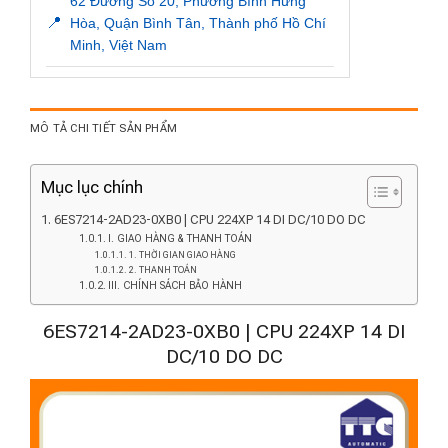
62 Đường Số 20, Phường Bình Hưng
📍
Hòa, Quận Bình Tân, Thành phố Hồ Chí
Minh, Việt Nam
MÔ TẢ CHI TIẾT SẢN PHẨM
Mục lục chính
6ES7214-2AD23-0XB0 | CPU 224XP 14 DI DC/10 DO DC
I. GIAO HÀNG & THANH TOÁN
1. THỜI GIAN GIAO HÀNG
2. THANH TOÁN
III. CHÍNH SÁCH BẢO HÀNH
6ES7214-2AD23-0XB0 | CPU 224XP 14 DI
DC/10 DO DC