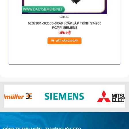
CABLES
C/10 DO
6ES7901-3CB30-0XA0 | CÁP LẬP TRÌNH S7-200
PC/PPI SIEMENS
iá
LIÊN HỆ
iện
i
ĐẶT HÀNG NGAY
:
.956.000 VNĐ.