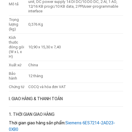
unit, DC power supply 14 DI DC/10 DO DC, 2 AI, 1 AO,
Mô tả
12/16 KB progr./10 KB data, 2 PPI/user-programmable
interface
Trọng
lượng
0,376 Kg
(kg)
Kích
thước
đóng gói
10,90 x 15,30 x 7,40
(W x L x
H)
Xuất xứ
China
Bảo
12 tháng
hành
Chứng từ
COCQ và hóa đơn VAT
I. GIAO HÀNG & THANH TOÁN
1. THỜI GIAN GIAO HÀNG
Thời gian giao hàng sản phẩm:
Siemens 6ES7214-2AD23-
0XB0