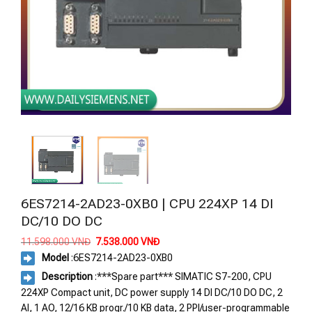
6ES7214-2AD23-0XB0 | CPU 224XP 14 DI
DC/10 DO DC
Giá
Giá
11.598.000
VNĐ
7.538.000
VNĐ
gốc
hiện
Model
:
6ES7214-2AD23-0XB0
là:
tại
11.598.000 VNĐ.
là:
Description
:***Spare part*** SIMATIC S7-200, CPU
7.538.000 VNĐ.
224XP Compact unit, DC power supply 14 DI DC/10 DO DC, 2
AI, 1 AO, 12/16 KB progr./10 KB data, 2 PPI/user-programmable