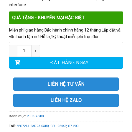
interface
QUÀ TẶNG - KHUYẾN MẠI ĐẶC BIỆT
Miễn phí giao hàng Bảo hành chính hãng 12 tháng Lắp đặt và
vận hành tận nơi Hỗ trợ kỹ thuật miễn phí trọn đời
6ES7214-2AD23-0XB0 | CPU 224XP 14 DI DC/10 DO DC số lượng
ĐẶT HÀNG NGAY
LIÊN HỆ TƯ VẤN
LIÊN HỆ ZALO
Danh mục:
PLC S7-200
Thẻ:
6ES7214-2AD23-0XB0
,
CPU 224XP
,
S7-200