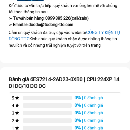
Để được tư vấn trực tiếp, quý khách vui lòng liên hệ với chúng
tôi theo thông tin sau:
➢ Tư vấn bán hàng: 0899 885 226(call/zalo)
➢ Email: le.ducdo@tudong-ttc.com
Cảm ơn quý khách đã truy cập vào website
CÔNG TY ĐIỆN TỰ
ĐỘNG TTC
Kính chúc quý khách nhận được những thông tin
hữu ích và có những trải nghiệm tuyệt vời trên trang.
Đánh giá 6ES7214-2AD23-0XB0 | CPU 224XP 14
DI DC/10 DO DC
0%
| 0 đánh giá
5
0%
| 0 đánh giá
4
0%
| 0 đánh giá
3
0%
| 0 đánh giá
2
0%
| 0 đánh giá
1