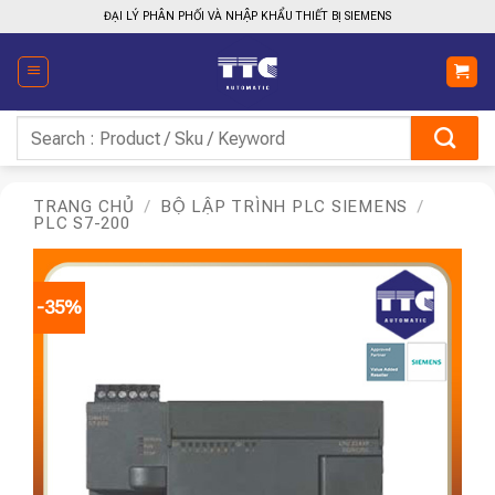
Bỏ
ĐẠI LÝ PHÂN PHỐI VÀ NHẬP KHẨU THIẾT BỊ SIEMENS
qua
nội
dung
Tìm
kiếm:
TRANG CHỦ
/
BỘ LẬP TRÌNH PLC SIEMENS
/
PLC S7-200
-35%