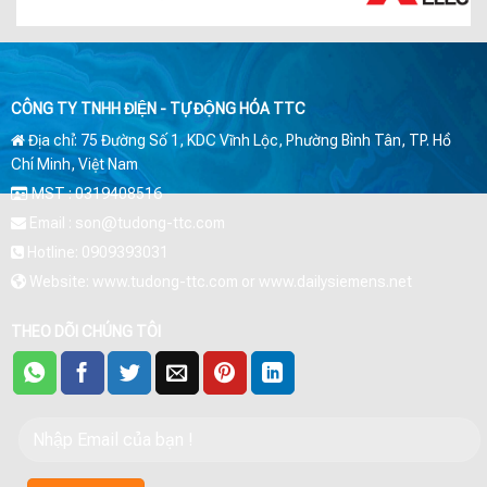
CÔNG TY TNHH ĐIỆN - TỰ ĐỘNG HÓA TTC
Địa chỉ: 75 Đường Số 1, KDC Vĩnh Lộc, Phường Bình Tân, TP. Hồ
Chí Minh, Việt Nam
MST : 0319408516
Email : son@tudong-ttc.com
Hotline: 0909393031
Website: www.tudong-ttc.com or www.dailysiemens.net
THEO DÕI CHÚNG TÔI