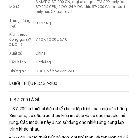
SIMATIC S7-200 CN, digital output EM 222, only for
Mô tả
S7-22X CPU, 8 DO, 24 V DC, this S7-200 CN product
only has CE approval
Trọng lượng
0.137 Kg
(kg)
Kích thước
đóng gói (W
7.10 x 10.00 x 6.10
x L x H)
Xuất xứ
China
Bảo hành
12 tháng
Chứng từ
COCQ và hóa đơn VAT
I. GIỚI THIỆU PLC S7-200
1. S7-200 LÀ GÌ
– S7-200 là thiết bị điều khiển logic lập trình loại nhỏ của hãng
Siemens, có cấu trúc theo kiểu module và có các module mở
rộng. Các module này đươc sử dụng cho nhiều ứng dụng lập
trình khác nhau.
– S7-200 được thiết kế nhỏ gọn, chi phí thấp, và tập lệnh có đủ