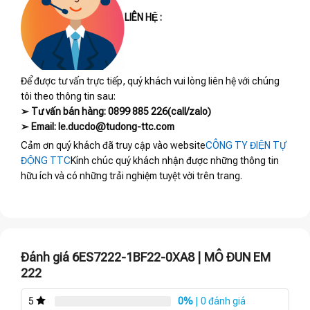
LIÊN HỆ :
Để được tư vấn trực tiếp, quý khách vui lòng liên hệ với chúng
tôi theo thông tin sau:
➢ Tư vấn bán hàng: 0899 885 226(call/zalo)
➢ Email: le.ducdo@tudong-ttc.com
Cảm ơn quý khách đã truy cập vào website
CÔNG TY ĐIỆN TỰ
ĐỘNG TTC
Kính chúc quý khách nhận được những thông tin
hữu ích và có những trải nghiệm tuyệt vời trên trang.
Đánh giá 6ES7222-1BF22-0XA8 | MÔ ĐUN EM
222
0%
| 0 đánh giá
5