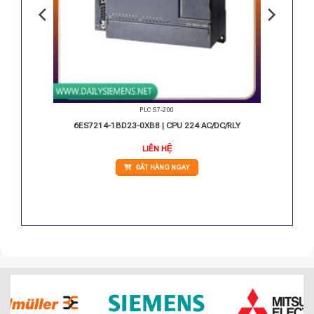
PLC S7-200
I DC/10
6ES7214-1BD23-0XB8 | CPU 224 AC/DC/RLY
Giá
LIÊN HỆ
hiện
ại
ĐẶT HÀNG NGAY
.
à:
7.538.000 VNĐ.