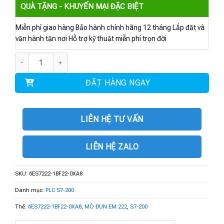
QUÀ TẶNG - KHUYẾN MẠI ĐẶC BIỆT
Miễn phí giao hàng Bảo hành chính hãng 12 tháng Lắp đặt và
vận hành tận nơi Hỗ trợ kỹ thuật miễn phí trọn đời
6ES7222-1BF22-0XA8 | MÔ ĐUN EM 222 số lượng
ĐẶT HÀNG NGAY
LIÊN HỆ TƯ VẤN
LIÊN HỆ ZALO
SKU:
6ES7222-1BF22-0XA8
Danh mục:
PLC S7-200
Thẻ:
6ES7222-1BF22-0XA8
,
MÔ ĐUN EM 222
,
S7-200