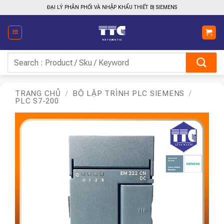
Bỏ
ĐẠI LÝ PHÂN PHỐI VÀ NHẬP KHẨU THIẾT BỊ SIEMENS
qua
nội
dung
Tìm
kiếm:
TRANG CHỦ
/
BỘ LẬP TRÌNH PLC SIEMENS
/
PLC S7-200