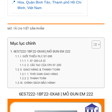
📍
Hòa, Quận Bình Tân, Thành phố Hồ Chí
Minh, Việt Nam
MÔ TẢ CHI TIẾT SẢN PHẨM
Mục lục chính
6ES7222-1BF22-0XA8 | MÔ ĐUN EM 222
I. GIỚI THIỆU PLC S7-200
1. S7-200 LÀ GÌ
2. CẤU TẠO CỦA CPU S7-200
II. GIAO HÀNG & THANH TOÁN
1. THỜI GIAN GIAO HÀNG
2. THANH TOÁN
III. CHÍNH SÁCH BẢO HÀNH
6ES7222-1BF22-0XA8 | MÔ ĐUN EM 222