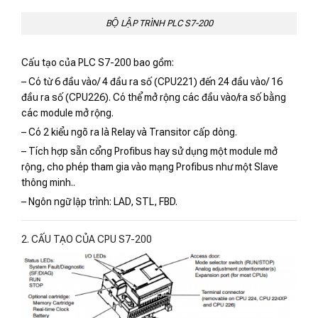
BỘ LẬP TRÌNH PLC S7-200
Cấu tạo của PLC S7-200 bao gồm:
– Có từ 6 đầu vào/ 4 đầu ra số (CPU221) đến 24 đầu vào/ 16
đầu ra số (CPU226). Có thể mở rộng các đầu vào/ra số bằng
các module mở rộng.
– Có 2 kiểu ngõ ra là Relay và Transitor cấp dòng.
– Tích hợp sẵn cổng Profibus hay sử dụng một module mở
rộng, cho phép tham gia vào mạng Profibus như một Slave
thông minh..
– Ngôn ngữ lập trình: LAD, STL, FBD.
2. CẤU TẠO CỦA CPU S7-200