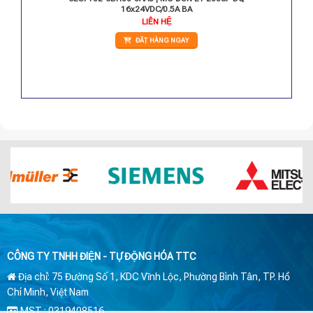
16x24VDC/0.5A BA
LIÊN HỆ
ĐẶT HÀNG NGAY
CÔNG TY TNHH ĐIỆN - TỰ ĐỘNG HÓA TTC
Địa chỉ: 75 Đường Số 1, KDC Vĩnh Lộc, Phường Bình Tân, TP. Hồ
Chí Minh, Việt Nam
MST : 0319408516