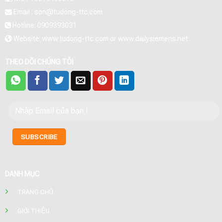
Email : son@tudong-ttc.com
Hotline: 0909393031
Website: www.tudong-ttc.com or www.dailysiemens.net
THEO DÕI CHÚNG TÔI
DANH MỤC
TRANG CHỦ
GIỚI THIỆU