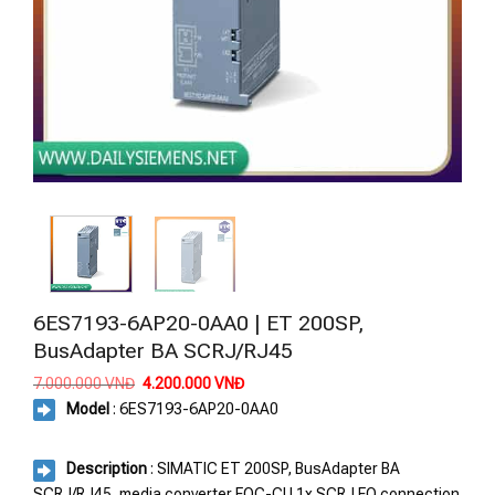
6ES7193-6AP20-0AA0 | ET 200SP,
BusAdapter BA SCRJ/RJ45
Giá
Giá
7.000.000
VNĐ
4.200.000
VNĐ
gốc
hiện
Model
:
6ES7193-6AP20-0AA0
là:
tại
7.000.000 VNĐ.
là:
4.200.000 VNĐ.
Description
: SIMATIC ET 200SP, BusAdapter BA
SCRJ/RJ45, media converter FOC-CU 1x SCRJ FO connection