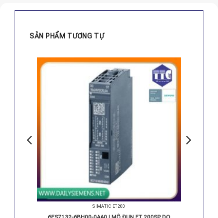
SẢN PHẨM TƯƠNG TỰ
SIMATIC ET200
T 200SP
6ES7132-6BH00-0AA0 | MÔ ĐUN ET 200SP DQ