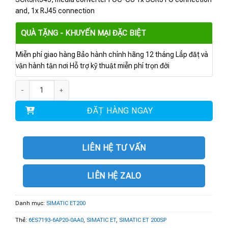
and, 1x RJ45 connection
QUÀ TẶNG - KHUYẾN MẠI ĐẶC BIỆT
Miễn phí giao hàng Bảo hành chính hãng 12 tháng Lắp đặt và
vận hành tận nơi Hỗ trợ kỹ thuật miễn phí trọn đời
6ES7193-6AP20-0AA0 | ET 200SP, BusAdapter BA SCRJ/RJ45 số lượng
ĐẶT HÀNG NGAY
LIÊN HỆ TƯ VẤN
LIÊN HỆ ZALO
Danh mục:
SIMATIC ET200
Thẻ:
6ES7193-6AP20-0AA0
,
SIMATIC ET
,
SIMATIC ET 200SP