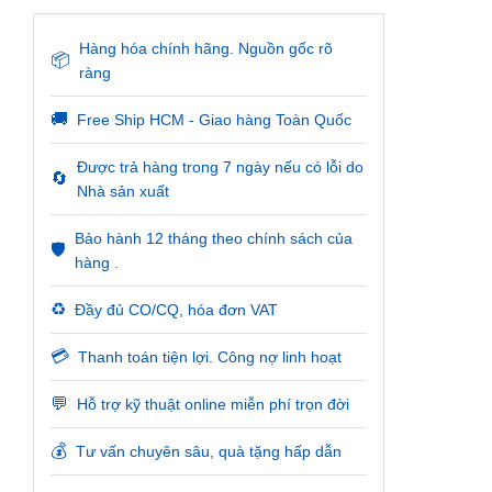
Hàng hóa chính hãng. Nguồn gốc rõ
📦
ràng
🚚
Free Ship HCM - Giao hàng Toàn Quốc
Được trả hàng trong 7 ngày nếu có lỗi do
🔄
Nhà sản xuất
Bảo hành 12 tháng theo chính sách của
🛡️
hàng .
♻️
Đầy đủ CO/CQ, hóa đơn VAT
💳
Thanh toán tiện lợi. Công nợ linh hoạt
💬
Hỗ trợ kỹ thuật online miễn phí trọn đời
💰
Tư vấn chuyên sâu, quà tặng hấp dẫn