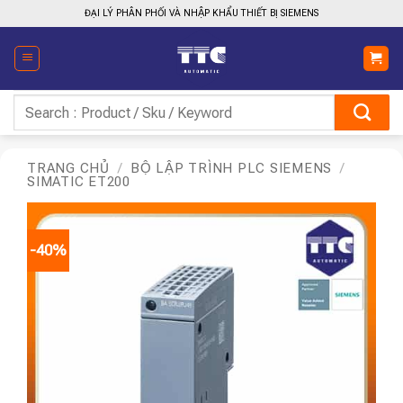
Bỏ
ĐẠI LÝ PHÂN PHỐI VÀ NHẬP KHẨU THIẾT BỊ SIEMENS
qua
nội
dung
Tìm
kiếm:
TRANG CHỦ
/
BỘ LẬP TRÌNH PLC SIEMENS
/
SIMATIC ET200
-40%