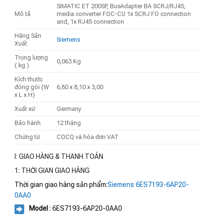
SIMATIC ET 200SP, BusAdapter BA SCRJ/RJ45,
Mô tả
media converter FOC-CU 1x SCRJ FO connection
and, 1x RJ45 connection
Hãng Sản
Siemens
Xuất
Trọng lượng
0,063 Kg
( kg )
Kích thước
đóng gói (W
6,80 x 8,10 x 3,00
x L x H)
Xuất xứ
Germany
Bảo hành
12 tháng
Chứng từ
COCQ và hóa đơn VAT
I: GIAO HÀNG & THANH TOÁN
1: THỜI GIAN GIAO HÀNG
Thời gian giao hàng sản phẩm:
Siemens 6ES7193-6AP20-
0AA0
Model
: 6ES7193-6AP20-0AA0