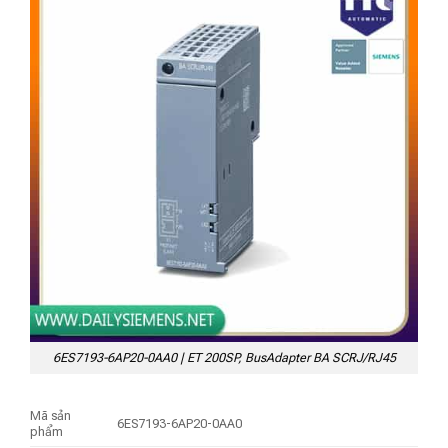
6ES7193-6AP20-0AA0 | ET 200SP, BusAdapter BA SCRJ/RJ45
Mã sản
6ES7193-6AP20-0AA0
phẩm