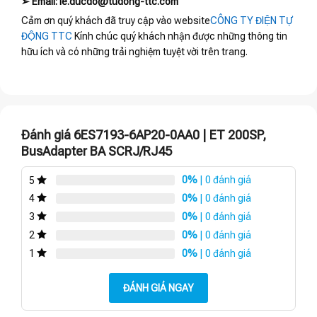
➢ Email: le.ducdo@tudong-ttc.com
Cảm ơn quý khách đã truy cập vào website
CÔNG TY ĐIỆN TỰ
ĐỘNG TTC
Kính chúc quý khách nhận được những thông tin
hữu ích và có những trải nghiệm tuyệt vời trên trang.
Đánh giá 6ES7193-6AP20-0AA0 | ET 200SP,
BusAdapter BA SCRJ/RJ45
0%
| 0 đánh giá
5
0%
| 0 đánh giá
4
0%
| 0 đánh giá
3
0%
| 0 đánh giá
2
0%
| 0 đánh giá
1
ĐÁNH GIÁ NGAY