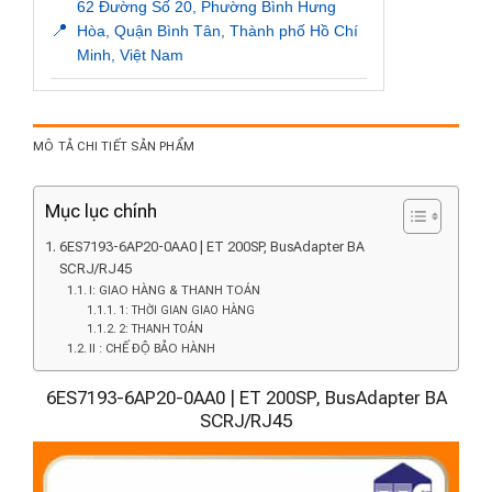
62 Đường Số 20, Phường Bình Hưng
📍
Hòa, Quận Bình Tân, Thành phố Hồ Chí
Minh, Việt Nam
MÔ TẢ CHI TIẾT SẢN PHẨM
Mục lục chính
6ES7193-6AP20-0AA0 | ET 200SP, BusAdapter BA
SCRJ/RJ45
I: GIAO HÀNG & THANH TOÁN
1: THỜI GIAN GIAO HÀNG
2: THANH TOÁN
II : CHẾ ĐỘ BẢO HÀNH
6ES7193-6AP20-0AA0 | ET 200SP, BusAdapter BA
SCRJ/RJ45