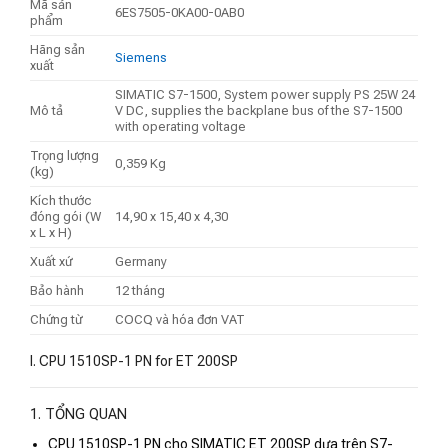
Mã sản
6ES7505-0KA00-0AB0
phẩm
Hãng sản
Siemens
xuất
SIMATIC S7-1500, System power supply PS 25W 24
Mô tả
V DC, supplies the backplane bus of the S7-1500
with operating voltage
Trọng lượng
0,359 Kg
(kg)
Kích thước
đóng gói (W
14,90 x 15,40 x 4,30
x L x H)
Xuất xứ
Germany
Bảo hành
12 tháng
Chứng từ
COCQ và hóa đơn VAT
I. CPU 1510SP-1 PN for ET 200SP
1. TỔNG QUAN
CPU 1510SP-1 PN cho SIMATIC ET 200SP dựa trên S7-