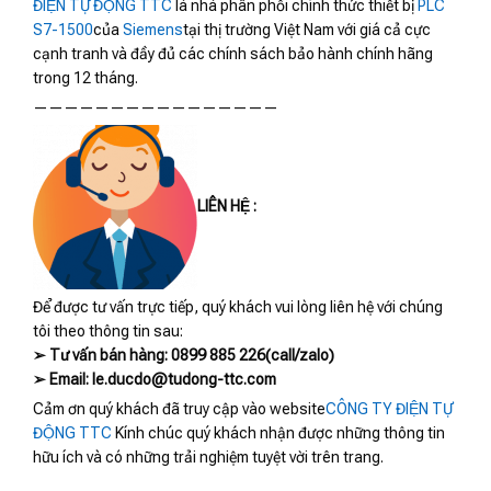
ĐIỆN TỰ ĐỘNG TTC
là nhà phân phối chính thức thiết bị
PLC
S7-1500
của
Siemens
tại thị trường Việt Nam với giá cả cực
cạnh tranh và đầy đủ các chính sách bảo hành chính hãng
trong 12 tháng.
————————————————
LIÊN HỆ :
Để được tư vấn trực tiếp, quý khách vui lòng liên hệ với chúng
tôi theo thông tin sau:
➢ Tư vấn bán hàng: 0899 885 226(call/zalo)
➢ Email: le.ducdo@tudong-ttc.com
Cảm ơn quý khách đã truy cập vào website
CÔNG TY ĐIỆN TỰ
ĐỘNG TTC
Kính chúc quý khách nhận được những thông tin
hữu ích và có những trải nghiệm tuyệt vời trên trang.