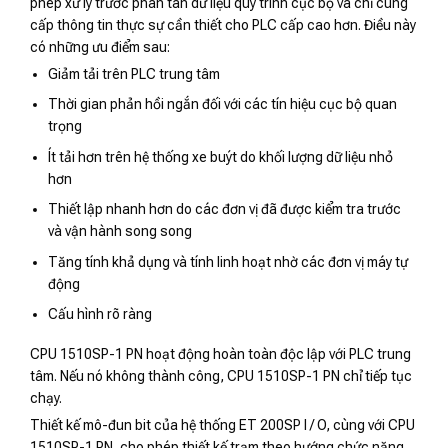
phép xử lý trước phân tán dữ liệu quy trình cục bộ và chỉ cung
cấp thông tin thực sự cần thiết cho PLC cấp cao hơn. Điều này
có những ưu điểm sau:
Giảm tải trên PLC trung tâm
Thời gian phản hồi ngắn đối với các tín hiệu cục bộ quan
trọng
Ít tải hơn trên hệ thống xe buýt do khối lượng dữ liệu nhỏ
hơn
Thiết lập nhanh hơn do các đơn vị đã được kiểm tra trước
và vận hành song song
Tăng tính khả dụng và tính linh hoạt nhờ các đơn vị máy tự
động
Cấu hình rõ ràng
CPU 1510SP-1 PN hoạt động hoàn toàn độc lập với PLC trung
tâm. Nếu nó không thành công, CPU 1510SP-1 PN chỉ tiếp tục
chạy.
Thiết kế mô-đun bit của hệ thống ET 200SP I / O, cùng với CPU
1510SP-1 PN, cho phép thiết kế trạm theo hướng chức năng.