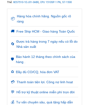
Thẻ:
6ES7510-1DJ01-0AB0
,
CPU 1510SP-1 PN
,
S7-1500
Hàng hóa chính hãng. Nguồn gốc rõ
📦
ràng
🚚
Free Ship HCM - Giao hàng Toàn Quốc
Được trả hàng trong 7 ngày nếu có lỗi do
🔄
Nhà sản xuất
Bảo hành 12 tháng theo chính sách của
🛡️
hàng .
♻️
Đầy đủ CO/CQ, hóa đơn VAT
💳
Thanh toán tiện lợi. Công nợ linh hoạt
💬
Hỗ trợ kỹ thuật online miễn phí trọn đời
💰
Tư vấn chuyên sâu, quà tặng hấp dẫn