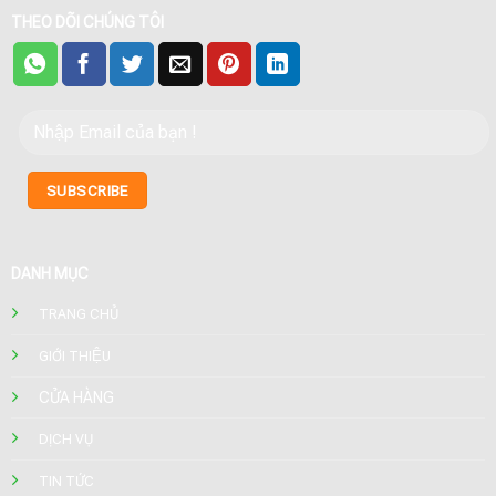
THEO DÕI CHÚNG TÔI
DANH MỤC
TRANG CHỦ
GIỚI THIỆU
CỬA HÀNG
DỊCH VỤ
TIN TỨC