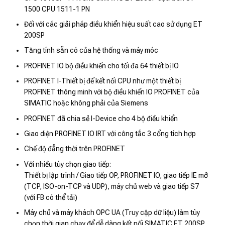
1500 CPU 1511-1 PN
Đối với các giải pháp điều khiển hiệu suất cao sử dụng ET
200SP
Tăng tính sẵn có của hệ thống và máy móc
PROFINET IO bộ điều khiển cho tối đa 64 thiết bị IO
PROFINET I-Thiết bị để kết nối CPU như một thiết bị
PROFINET thông minh với bộ điều khiển IO PROFINET của
SIMATIC hoặc không phải của Siemens
PROFINET đã chia sẻ I-Device cho 4 bộ điều khiển
Giao diện PROFINET IO IRT với công tắc 3 cổng tích hợp
Chế độ đẳng thời trên PROFINET
Với nhiều tùy chọn giao tiếp:
Thiết bị lập trình / Giao tiếp OP, PROFINET IO, giao tiếp IE mở
(TCP, ISO-on-TCP và UDP), máy chủ web và giao tiếp S7
(với FB có thể tải)
Máy chủ và máy khách OPC UA (Truy cập dữ liệu) làm tùy
chọn thời gian chạy để dễ dàng kết nối SIMATIC ET 200SP