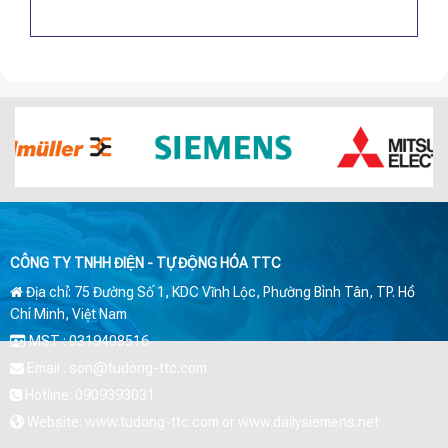
CÔNG TY TNHH ĐIỆN - TỰ ĐỘNG HÓA TTC
Địa chỉ: 75 Đường Số 1, KDC Vĩnh Lộc, Phường Bình Tân, TP. Hồ
Chí Minh, Việt Nam
MST : 0319408516
Email : son@tudong-ttc.com
Hotline: 0909393031
Website: www.tudong-ttc.com or www.dailysiemens.net