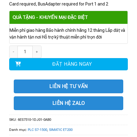
Card required, BusAdapter required for Port 1 and 2
QUÀ TẶNG - KHUYẾN MẠI ĐẶC BIỆT
Miễn phí giao hàng Bảo hành chính hãng 12 tháng Lắp đặt và
vận hành tận nơi Hỗ trợ kỹ thuật miễn phí trọn đời
6ES7510-1DJ01-0AB0 | CPU 1510SP-1 PN số lượng
ĐẶT HÀNG NGAY
LIÊN HỆ TƯ VẤN
LIÊN HỆ ZALO
SKU:
6ES7510-1DJ01-0AB0
Danh mục:
PLC S7-1500
,
SIMATIC ET200