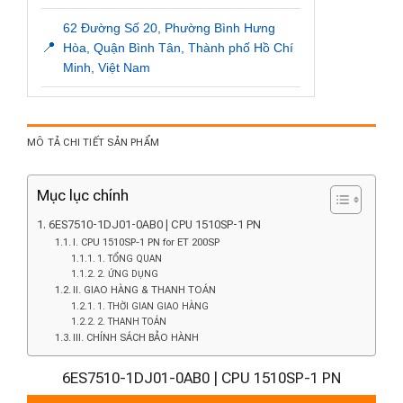
62 Đường Số 20, Phường Bình Hưng
📍
Hòa, Quận Bình Tân, Thành phố Hồ Chí
Minh, Việt Nam
MÔ TẢ CHI TIẾT SẢN PHẨM
Mục lục chính
6ES7510-1DJ01-0AB0 | CPU 1510SP-1 PN
I. CPU 1510SP-1 PN for ET 200SP
1. TỔNG QUAN
2. ỨNG DỤNG
II. GIAO HÀNG & THANH TOÁN
1. THỜI GIAN GIAO HÀNG
2. THANH TOÁN
III. CHÍNH SÁCH BẢO HÀNH
6ES7510-1DJ01-0AB0 | CPU 1510SP-1 PN