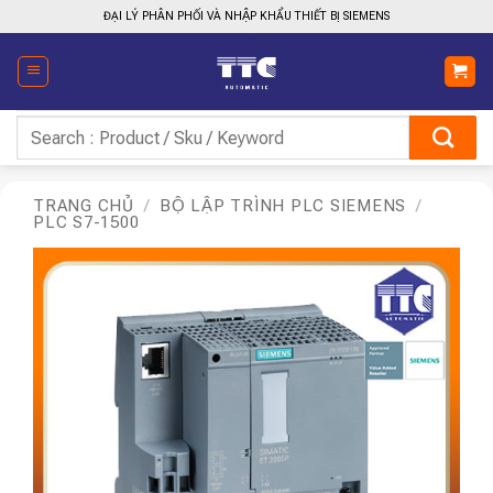
Bỏ
ĐẠI LÝ PHÂN PHỐI VÀ NHẬP KHẨU THIẾT BỊ SIEMENS
qua
nội
dung
Tìm
kiếm:
TRANG CHỦ
/
BỘ LẬP TRÌNH PLC SIEMENS
/
PLC S7-1500