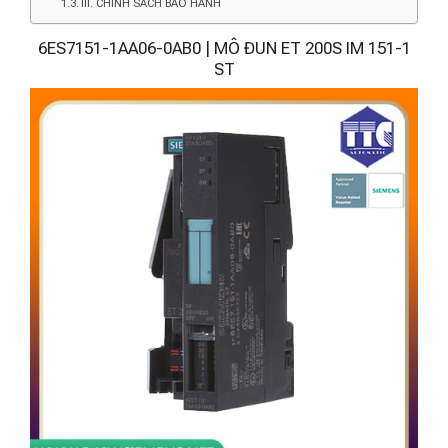
III. CHÍNH SÁCH BẢO HÀNH
6ES7151-1AA06-0AB0 | MÔ ĐUN ET 200S IM 151-1
ST