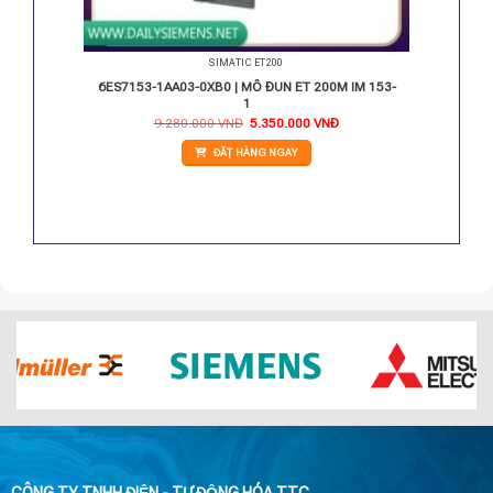
SIMATIC ET200
GIỮ 2
6ES7153-1AA03-0XB0 | MÔ ĐUN ET 200M IM 153-
1
Giá
Giá
9.280.000
VNĐ
5.350.000
VNĐ
gốc
hiện
là:
tại
ĐẶT HÀNG NGAY
9.280.000 VNĐ.
là:
5.350.000 VNĐ.
CÔNG TY TNHH ĐIỆN - TỰ ĐỘNG HÓA TTC