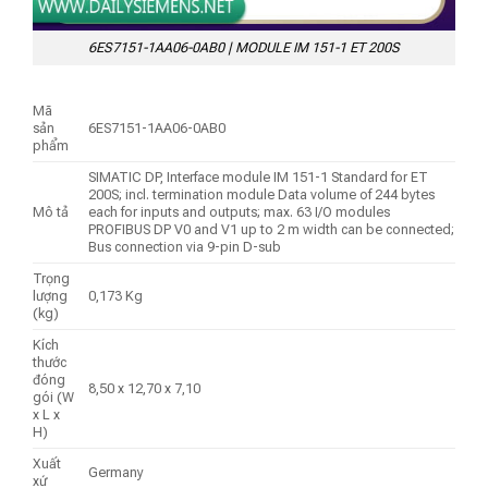
6ES7151-1AA06-0AB0 | MODULE IM 151-1 ET 200S
Mã
sản
6ES7151-1AA06-0AB0
phẩm
SIMATIC DP, Interface module IM 151-1 Standard for ET
200S; incl. termination module Data volume of 244 bytes
Mô tả
each for inputs and outputs; max. 63 I/O modules
PROFIBUS DP V0 and V1 up to 2 m width can be connected;
Bus connection via 9-pin D-sub
Trọng
lượng
0,173 Kg
(kg)
Kích
thước
đóng
8,50 x 12,70 x 7,10
gói (W
x L x
H)
Xuất
Germany
xứ