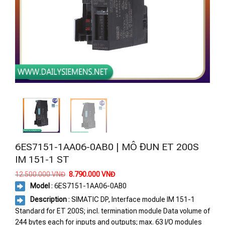
6ES7151-1AA06-0AB0 | MÔ ĐUN ET 200S
IM 151-1 ST
Giá
Giá
12.500.000
VNĐ
8.790.000
VNĐ
gốc
hiện
Model
: 6ES7151-1AA06-0AB0
là:
tại
12.500.000 VNĐ.
là:
Description
: SIMATIC DP, Interface module IM 151-1
8.790.000 VNĐ.
Standard for ET 200S; incl. termination module Data volume of
244 bytes each for inputs and outputs; max. 63 I/O modules