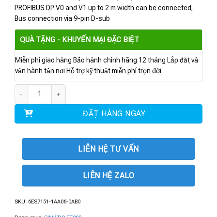
PROFIBUS DP V0 and V1 up to 2 m width can be connected;
Bus connection via 9-pin D-sub
QUÀ TẶNG - KHUYẾN MẠI ĐẶC BIỆT
Miễn phí giao hàng Bảo hành chính hãng 12 tháng Lắp đặt và
vận hành tận nơi Hỗ trợ kỹ thuật miễn phí trọn đời
6ES7151-1AA06-0AB0 | MÔ ĐUN ET 200S IM 151-1 ST số lượng
ĐẶT HÀNG NGAY
LIÊN HỆ TƯ VẤN
LIÊN HỆ ZALO
SKU:
6ES7151-1AA06-0AB0