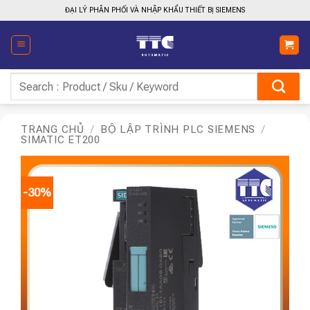
Bỏ
ĐẠI LÝ PHÂN PHỐI VÀ NHẬP KHẨU THIẾT BỊ SIEMENS
qua
nội
dung
Tìm
kiếm:
TRANG CHỦ
/
BỘ LẬP TRÌNH PLC SIEMENS
/
SIMATIC ET200
-30%