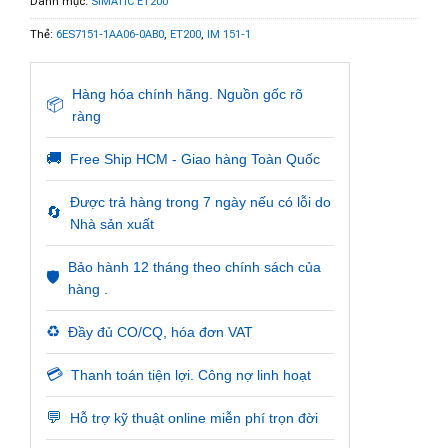
Danh mục:
SIMATIC ET200
Thẻ:
6ES7151-1AA06-0AB0
,
ET200
,
IM 151-1
Hàng hóa chính hãng. Nguồn gốc rõ
📦
ràng
🚚
Free Ship HCM - Giao hàng Toàn Quốc
Được trả hàng trong 7 ngày nếu có lỗi do
🔄
Nhà sản xuất
Bảo hành 12 tháng theo chính sách của
🛡️
hàng .
♻️
Đầy đủ CO/CQ, hóa đơn VAT
💳
Thanh toán tiện lợi. Công nợ linh hoạt
💬
Hỗ trợ kỹ thuật online miễn phí trọn đời