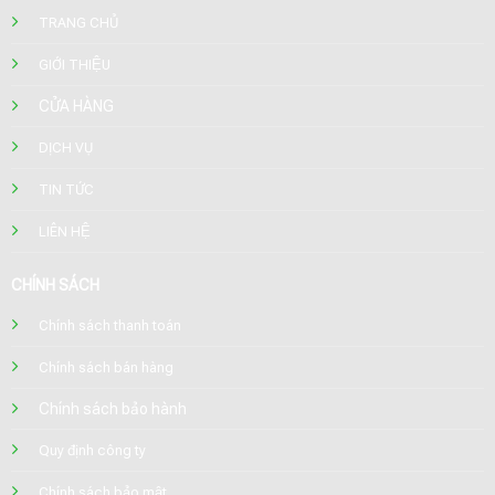
TRANG CHỦ
GIỚI THIỆU
CỬA HÀNG
DỊCH VỤ
TIN TỨC
LIÊN HỆ
CHÍNH SÁCH
Chính sách thanh toán
Chính sách bán hàng
Chính sách bảo hành
Quy định công ty
Chính sách bảo mật