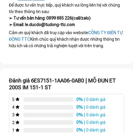
Để được tư vấn trực tiếp, quý khách vui lòng liên hệ với chúng
tôi theo thông tin sau:
➢ Tư vấn bán hàng: 0899 885 226(call/zalo)
➢ Email: le.ducdo@tudong-ttc.com
Cảm ơn quý khách đã truy cập vào website
CÔNG TY ĐIỆN TỰ
ĐỘNG TTC
Kính chúc quý khách nhận được những thông tin
hữu ích và có những trải nghiệm tuyệt vời trên trang.
Đánh giá 6ES7151-1AA06-0AB0 | MÔ ĐUN ET
200S IM 151-1 ST
0%
| 0 đánh giá
5
0%
| 0 đánh giá
4
0%
| 0 đánh giá
3
0%
| 0 đánh giá
2
0%
| 0 đánh giá
1