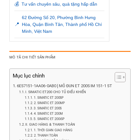
💰
Tư vấn chuyên sâu, quà tặng hấp dẫn
62 Đường Số 20, Phường Bình Hưng
📍
Hòa, Quận Bình Tân, Thành phố Hồ Chí
Minh, Việt Nam
MÔ TẢ CHI TIẾT SẢN PHẨM
Mục lục chính
6ES7151-1AA06-0AB0 | MÔ ĐUN ET 200S IM 151-1 ST
I. SIMATIC ET200 CHO TỦ ĐIỀU KHIỂN
1. SIMATIC ET 200SP
2. SIMATIC ET 200MP
3. SIMATIC ET 200S
4. SIMATIC ET 200M
5. SIMATIC ET 200iSP
II. GIAO HÀNG & THANH TOÁN
1. THỜI GIAN GIAO HÀNG
2. THANH TOÁN