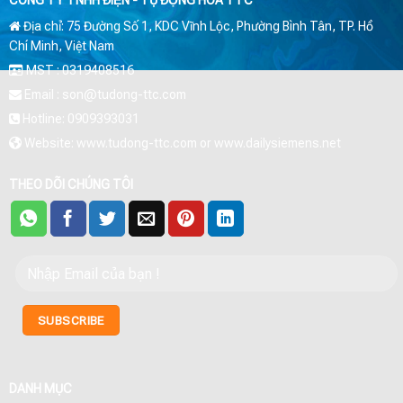
Địa chỉ: 75 Đường Số 1, KDC Vĩnh Lộc, Phường Bình Tân, TP. Hồ
Chí Minh, Việt Nam
MST : 0319408516
Email : son@tudong-ttc.com
Hotline: 0909393031
Website: www.tudong-ttc.com or www.dailysiemens.net
THEO DÕI CHÚNG TÔI
DANH MỤC