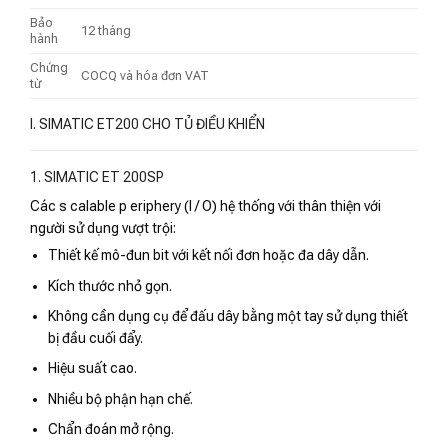
Bảo
12 tháng
hành
Chứng
COCQ và hóa đơn VAT
từ
I. SIMATIC ET200 CHO TỦ ĐIỀU KHIỂN
1. SIMATIC ET 200SP
Các s calable p eriphery (I / O) hệ thống với thân thiện với
người sử dụng vượt trội:
Thiết kế mô-đun bit với kết nối đơn hoặc đa dây dẫn.
Kích thước nhỏ gọn.
Không cần dụng cụ để đấu dây bằng một tay sử dụng thiết
bị đầu cuối đẩy.
Hiệu suất cao.
Nhiều bộ phận hạn chế.
Chẩn đoán mở rộng.