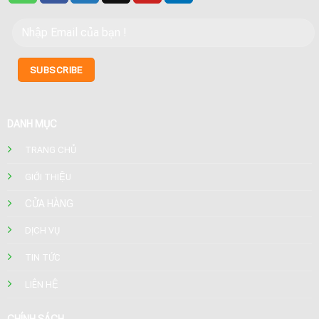
DANH MỤC
TRANG CHỦ
GIỚI THIỆU
CỬA HÀNG
DỊCH VỤ
TIN TỨC
LIÊN HỆ
CHÍNH SÁCH