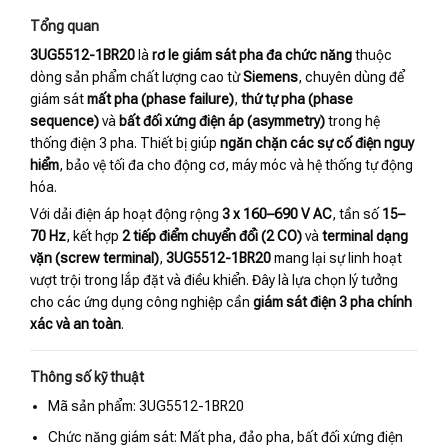
Tổng quan
3UG5512-1BR20
là
rơ le giám sát pha đa chức năng
thuộc
dòng sản phẩm chất lượng cao từ
Siemens
, chuyên dùng để
giám sát
mất pha (phase failure)
,
thứ tự pha (phase
sequence)
và
bất đối xứng điện áp (asymmetry)
trong hệ
thống điện 3 pha. Thiết bị giúp
ngăn chặn các sự cố điện nguy
hiểm
, bảo vệ tối đa cho động cơ, máy móc và hệ thống tự động
hóa.
Với dải điện áp hoạt động rộng
3 x 160–690 V AC
, tần số
15–
70 Hz
, kết hợp
2 tiếp điểm chuyển đổi (2 CO)
và
terminal dạng
vặn (screw terminal)
,
3UG5512-1BR20
mang lại sự linh hoạt
vượt trội trong lắp đặt và điều khiển. Đây là lựa chọn lý tưởng
cho các ứng dụng công nghiệp cần
giám sát điện 3 pha chính
xác và an toàn
.
Thông số kỹ thuật
Mã sản phẩm: 3UG5512-1BR20
Chức năng giám sát: Mất pha, đảo pha, bất đối xứng điện