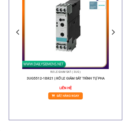
RỜ LE GIÁM SÁT ( 3UG )
H TỰ PHA
3UG5512-1BR21 | RỜ LE GIÁM SÁT TRÌNH TỰ PHA
LIÊN HỆ
ĐẶT HÀNG NGAY