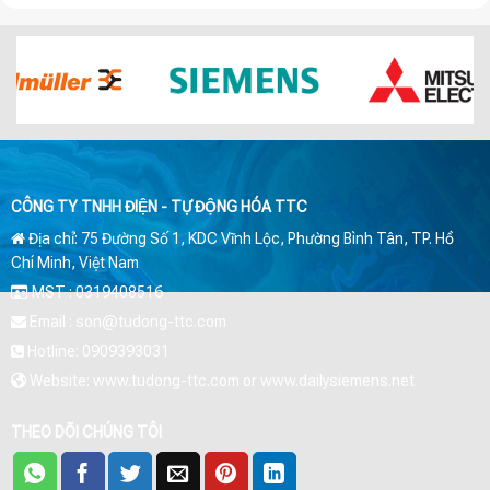
CÔNG TY TNHH ĐIỆN - TỰ ĐỘNG HÓA TTC
Địa chỉ: 75 Đường Số 1, KDC Vĩnh Lộc, Phường Bình Tân, TP. Hồ
Chí Minh, Việt Nam
MST : 0319408516
Email : son@tudong-ttc.com
Hotline: 0909393031
Website: www.tudong-ttc.com or www.dailysiemens.net
THEO DÕI CHÚNG TÔI