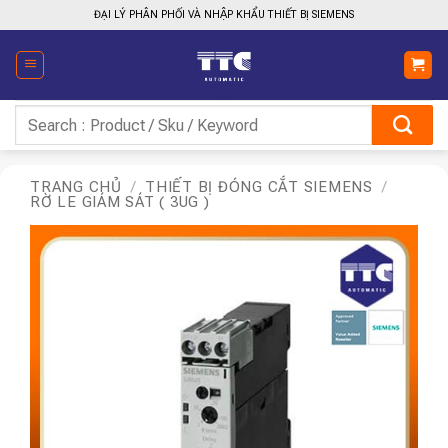
Bỏ
ĐẠI LÝ PHÂN PHỐI VÀ NHẬP KHẨU THIẾT BỊ SIEMENS
qua
nội
dung
Tìm
kiếm:
TRANG CHỦ
/
THIẾT BỊ ĐÓNG CẮT SIEMENS
/
RỜ LE GIÁM SÁT ( 3UG )