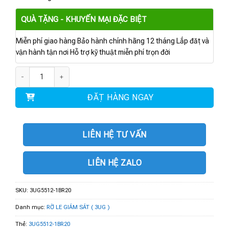
QUÀ TẶNG - KHUYẾN MẠI ĐẶC BIỆT
Miễn phí giao hàng Bảo hành chính hãng 12 tháng Lắp đặt và
vận hành tận nơi Hỗ trợ kỹ thuật miễn phí trọn đời
3UG5512-1BR20 | RỜ LE GIÁM SÁT TRÌNH TỰ PHA số lượng
ĐẶT HÀNG NGAY
LIÊN HỆ TƯ VẤN
LIÊN HỆ ZALO
SKU:
3UG5512-1BR20
Danh mục:
RỜ LE GIÁM SÁT ( 3UG )
Thẻ:
3UG5512-1BR20