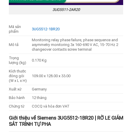
3UG5511-2AR20
Mã sản
3UG5512-1BR20
phẩm
Monitoring relay phase failure, phase sequence and
Mô tả
asymmetry monitoring 3x 160-690 V AC, 15-70 Hz 2
changeover contacts screw terminal
Trọng
0.170 Kg
lượng (kg)
Kích thước
đóng gói
109.00 x 128.00 x 33.00
(W x L x H)
Xuất xứ
Germany
Bảo hành
12 tháng
Chứng từ
COCQ và hóa đơn VAT
Giới thiệu về Siemens 3UG5512-1BR20 | RỜ LE GIÁM
SÁT TRÌNH TỰ PHA