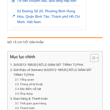
💰
Tư vấn chuyên sâu, quà tặng hấp dẫn
62 Đường Số 20, Phường Bình Hưng
📍
Hòa, Quận Bình Tân, Thành phố Hồ Chí
Minh, Việt Nam
MÔ TẢ CHI TIẾT SẢN PHẨM
Mục lục chính
3UG5512-1BR20 | RỜ LE GIÁM SÁT TRÌNH TỰ PHA
Giới thiệu về Siemens 3UG5512-1BR20 | RỜ LE GIÁM SÁT
TRÌNH TỰ PHA
Tổng quan
Thông số kỹ thuật
Đặc điểm nổi bật
Ứng dụng
Giao hàng & Thanh toán
Thời gian giao hàng
Thanh toán