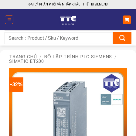
Bỏ
ĐẠI LÝ PHÂN PHỐI VÀ NHẬP KHẨU THIẾT BỊ SIEMENS
qua
nội
dung
Tìm
kiếm:
TRANG CHỦ
/
BỘ LẬP TRÌNH PLC SIEMENS
/
SIMATIC ET200
-32%