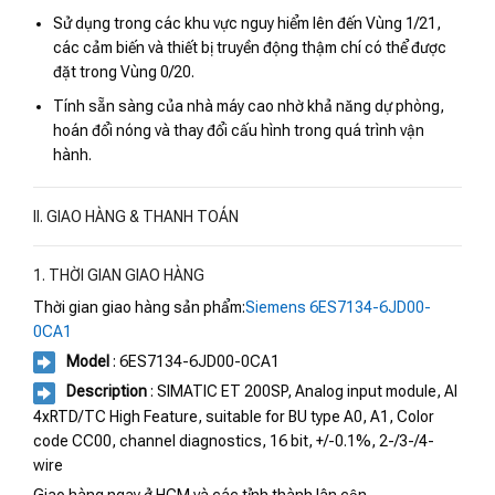
Sử dụng trong các khu vực nguy hiểm lên đến Vùng 1/21,
các cảm biến và thiết bị truyền động thậm chí có thể được
đặt trong Vùng 0/20.
Tính sẵn sàng của nhà máy cao nhờ khả năng dự phòng,
hoán đổi nóng và thay đổi cấu hình trong quá trình vận
hành.
II. GIAO HÀNG & THANH TOÁN
1. THỜI GIAN GIAO HÀNG
Thời gian giao hàng sản phẩm:
Siemens 6ES7134-6JD00-
0CA1
Model
: 6ES7134-6JD00-0CA1
Description
: SIMATIC ET 200SP, Analog input module, AI
4xRTD/TC High Feature, suitable for BU type A0, A1, Color
code CC00, channel diagnostics, 16 bit, +/-0.1%, 2-/3-/4-
wire
Giao hàng ngay ở HCM và các tỉnh thành lân cận