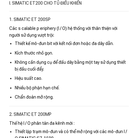
I. SIMATIC ET200 CHO TỦ ĐIỀU KHIỂN
1. SIMATIC ET 200SP
Các s calable p eriphery (I / O) hệ thống với thân thiện với
người sử dụng vượt trội:
Thiết kế mô-đun bit với kết nối đơn hoặc đa dây dẫn.
Kích thước nhỏ gọn.
Không cần dụng cụ để đấu dây bằng một tay sử dụng thiết
bị đầu cuối đẩy.
Hiệu suất cao.
Nhiều bộ phận hạn chế.
Chẩn đoán mở rộng.
2. SIMATIC ET 200MP
Thế hệ I / O phân tán đa kênh mới :
Thiết lập trạm mô-đun và có thể mở rộng với các mô-đun I /