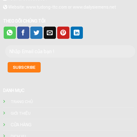
Website: www.tudong-ttc.com or www.dailysiemens.net
THEO DÕI CHÚNG TÔI
DANH MỤC
TRANG CHỦ
GIỚI THIỆU
CỬA HÀNG
DỊCH VỤ