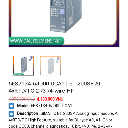
6ES7134-6JD00-0CA1 | ET 200SP AI
4xRTD/TC 2-/3-/4-wire HF
Giá
Giá
6.070.000
VNĐ
4.130.000
VNĐ
gốc
hiện
Model
: 6ES7134-6JD00-0CA1
là:
tại
6.070.000 VNĐ.
là:
Description
: SIMATIC ET 200SP, Analog input module, AI
4.130.000 VNĐ.
4xRTD/TC High Feature, suitable for BU type A0, A1, Color
code CC00, channel diagnostics, 16 bit, +/-0.1%, 2-/3-/4-