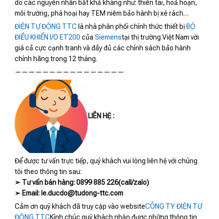
do các nguyên nhân bất khả kháng như: thiên tai, hoả hoạn,
môi trường, phá hoại hay TEM niêm bảo hành bị xé rách…
ĐIỆN TỰ ĐỘNG TTC
là nhà phân phối chính thức thiết bị
BỘ
ĐIỀU KHIỂN I/O ET200
của
Siemens
tại thị trường Việt Nam với
giá cả cực cạnh tranh và đầy đủ các chính sách bảo hành
chính hãng trong 12 tháng.
————————————————
LIÊN HỆ :
Để được tư vấn trực tiếp, quý khách vui lòng liên hệ với chúng
tôi theo thông tin sau:
➢ Tư vấn bán hàng: 0899 885 226(call/zalo)
➢ Email: le.ducdo@tudong-ttc.com
Cảm ơn quý khách đã truy cập vào website
CÔNG TY ĐIỆN TỰ
ĐỘNG TTC
Kính chúc quý khách nhận được những thông tin