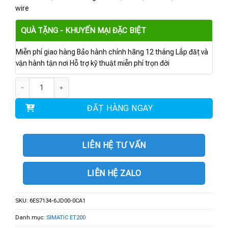
wire
QUÀ TẶNG - KHUYẾN MẠI ĐẶC BIỆT
Miễn phí giao hàng Bảo hành chính hãng 12 tháng Lắp đặt và
vận hành tận nơi Hỗ trợ kỹ thuật miễn phí trọn đời
6ES7134-6JD00-0CA1 | ET 200SP AI 4xRTD/TC 2-/3-/4-wire HF số lượng
ĐẶT HÀNG NGAY
LIÊN HỆ TƯ VẤN
LIÊN HỆ ZALO
SKU:
6ES7134-6JD00-0CA1
Danh mục:
SIMATIC ET200