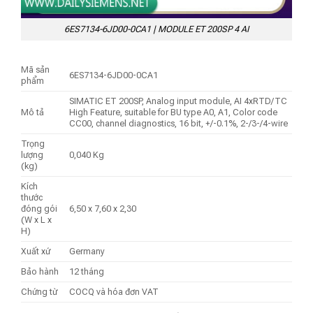
6ES7134-6JD00-0CA1 | MODULE ET 200SP 4 AI
Mã sản
6ES7134-6JD00-0CA1
phẩm
SIMATIC ET 200SP, Analog input module, AI 4xRTD/TC
Mô tả
High Feature, suitable for BU type A0, A1, Color code
CC00, channel diagnostics, 16 bit, +/-0.1%, 2-/3-/4-wire
Trọng
lượng
0,040 Kg
(kg)
Kích
thước
đóng gói
6,50 x 7,60 x 2,30
(W x L x
H)
Xuất xứ
Germany
Bảo hành
12 tháng
Chứng từ
COCQ và hóa đơn VAT