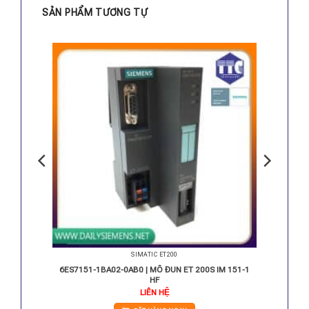
SẢN PHẨM TƯƠNG TỰ
SIMATIC ET200
0SP DQ
6ES7151-1BA02-0AB0 | MÔ ĐUN ET 200S IM 151-1
HF
iá
LIÊN HỆ
iện
i