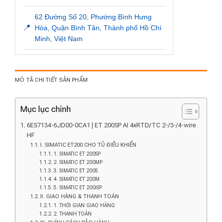
62 Đường Số 20, Phường Bình Hưng
📍
Hòa, Quận Bình Tân, Thành phố Hồ Chí
Minh, Việt Nam
MÔ TẢ CHI TIẾT SẢN PHẨM
Mục lục chính
6ES7134-6JD00-0CA1 | ET 200SP AI 4xRTD/TC 2-/3-/4-wire
HF
I. SIMATIC ET200 CHO TỦ ĐIỀU KHIỂN
1. SIMATIC ET 200SP
2. SIMATIC ET 200MP
3. SIMATIC ET 200S
4. SIMATIC ET 200M
5. SIMATIC ET 200iSP
II. GIAO HÀNG & THANH TOÁN
1. THỜI GIAN GIAO HÀNG
2. THANH TOÁN