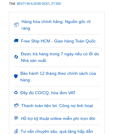
Thẻ:
6ES7134-6JD00-0CA1
,
ET200
Hàng hóa chính hãng. Nguồn gốc rõ
📦
ràng
🚚
Free Ship HCM - Giao hàng Toàn Quốc
Được trả hàng trong 7 ngày nếu có lỗi do
🔄
Nhà sản xuất
Bảo hành 12 tháng theo chính sách của
🛡️
hàng .
♻️
Đầy đủ CO/CQ, hóa đơn VAT
💳
Thanh toán tiện lợi. Công nợ linh hoạt
💬
Hỗ trợ kỹ thuật online miễn phí trọn đời
💰
Tư vấn chuyên sâu, quà tặng hấp dẫn