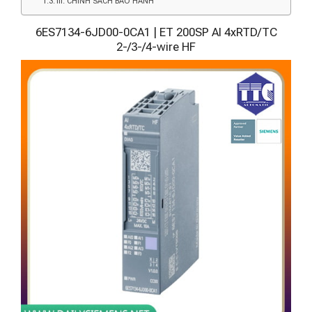
III. CHÍNH SÁCH BẢO HÀNH
6ES7134-6JD00-0CA1 | ET 200SP AI 4xRTD/TC
2-/3-/4-wire HF