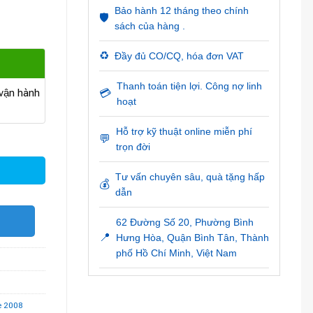
Bảo hành 12 tháng theo chính
🛡️
sách của hàng .
♻️
Đầy đủ CO/CQ, hóa đơn VAT
Thanh toán tiện lợi. Công nợ linh
ận hành
💳
hoạt
Hỗ trợ kỹ thuật online miễn phí
2 PowerTags số lượng
💬
trọn đời
Tư vấn chuyên sâu, quà tặng hấp
💰
dẫn
O
62 Đường Số 20, Phường Bình
📍
Hưng Hòa, Quận Bình Tân, Thành
phố Hồ Chí Minh, Việt Nam
e 2008