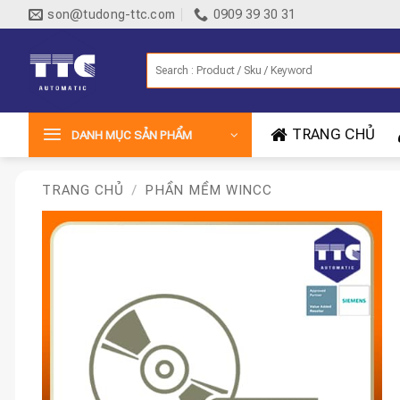
Bỏ
son@tudong-ttc.com
0909 39 30 31
qua
nội
Tìm
dung
kiếm:
TRANG CHỦ
DANH MỤC SẢN PHẨM
TRANG CHỦ
/
PHẦN MỀM WINCC