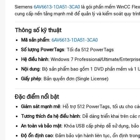
Siemens
6AV6613-1DA51-3CA0
là gói phần mềm WinCC Flexib
cung cấp nền tảng mạnh mẽ để quản lý và kiểm soát quy trìn
Thông số kỹ thuật
Mã sản phẩm
:
6AV6613-1DA51-3CA0
Số lượng PowerTags
: Tối đa 512 PowerTags
Hệ điều hành
: Windows 7 Professional/Ultimate/Enterprise
Nội dung
: Bộ sản phẩm bao gồm 1 DVD phần mềm và 1 U
Giấy phép
: Bản quyền đơn (Single License)
Đặc điểm nổi bật
Giám sát mạnh mẽ
: Hỗ trợ 512 PowerTags, tối ưu cho cá
Tương thích đa hệ điều hành
: Dễ dàng triển khai trên cá
An toàn và bảo mật
: Khóa USB cấp phép dễ sử dụng, bảo 
Độ ổn định cao
: Đảm bảo vận hành liên tục, ổn định tron