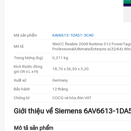
Mã sản phẩm
6AV6613-1DA51-3CA0
WinCC flexible 2008 Runtime 512 PowerTags r
Mô tả
Professional/Ultimate/Enterpris e(32/64) Win
Trọng lượng (kg)
0,211 kg
Kích thước đóng
18,70 x 26,50 x 3,20
gói (W x L x H)
Xuất xứ
Germany
Bảo hành
12 tháng
Chứng từ
COCQ và hóa đơn VAT
Giới thiệu về Siemens 6AV6613-1DA
Mô tả sản phẩm