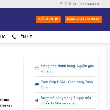
LANGUAGES
GIỎ HÀNG
ĐĂNG NHẬP / ĐĂNG KÝ
ỨC
LIÊN HỆ
Hàng hóa chính hãng. Nguồn gốc
📦
rõ ràng
Free Ship HCM - Giao hàng Toàn
🚚
Quốc
Được trả hàng trong 7 ngày nếu
untime
🔄
có lỗi do Nhà sản xuất
ense key