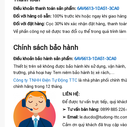
Điều khoản thanh toán sản phẩm:
6AV6613-1DA51-3CA0
Đối với hàng có sẵn:
100% trước khi hoặc ngay khi giao hàng
Đối với đặt hàng:
Cọc 30% khi xác nhận đặt hàng, thanh toán
Về phần công nợ sẽ được trao đổi cụ thể trong quá trình làm
Chính sách bảo hành
Điều khoản bảo hành sản phẩm:
6AV6613-1DA51-3CA0
Thiết bị trên sẽ không được bảo hành khi sử dụng, vận hành
trường, phá hoại hay Tem niêm bảo hành bị xé rách,…
Công ty TNHH Điện Tự Động TTC
là nhà phân phối chính thứ
chính hãng trong 12 tháng.
LIÊN HỆ:
Để được tư vấn trực tiếp, quý khách
➢
Tư vấn bán hàng:
0899 885 226 (
➢
Email:
le.ducdo@tudong-ttc.co
Cảm ơn quý khách đã truy cập và