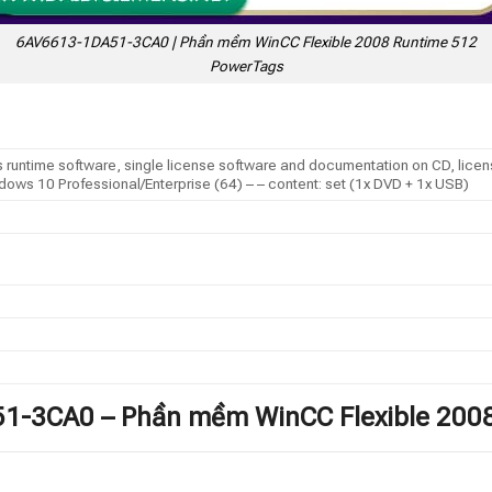
6AV6613-1DA51-3CA0 | Phần mềm WinCC Flexible 2008 Runtime 512
PowerTags
untime software, single license software and documentation on CD, licen
dows 10 Professional/Enterprise (64) – – content: set (1x DVD + 1x USB)
51-3CA0 – Phần mềm WinCC Flexible 200