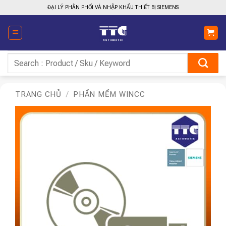
Bỏ
ĐẠI LÝ PHÂN PHỐI VÀ NHẬP KHẨU THIẾT BỊ SIEMENS
qua
nội
dung
Tìm
kiếm:
TRANG CHỦ
/
PHẦN MỀM WINCC