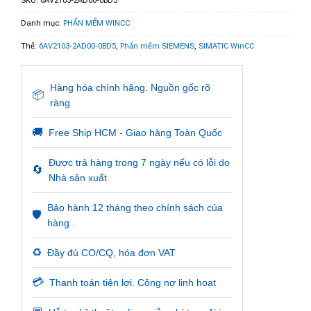
SKU:
6AV2103-2AD00-0BD5
Danh mục:
PHẦN MỀM WINCC
Thẻ:
6AV2103-2AD00-0BD5
,
Phần mềm SIEMENS
,
SIMATIC WinCC
Hàng hóa chính hãng. Nguồn gốc rõ
📦
ràng
🚚
Free Ship HCM - Giao hàng Toàn Quốc
Được trả hàng trong 7 ngày nếu có lỗi do
🔄
Nhà sản xuất
Bảo hành 12 tháng theo chính sách của
🛡️
hàng .
♻️
Đầy đủ CO/CQ, hóa đơn VAT
💳
Thanh toán tiện lợi. Công nợ linh hoạt