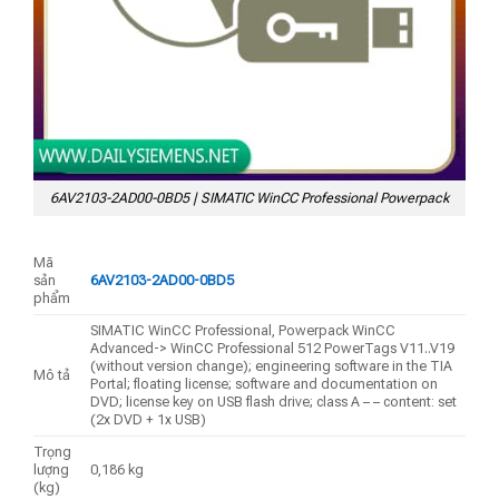
6AV2103-2AD00-0BD5 | SIMATIC WinCC Professional Powerpack
Mã
sản
6AV2103-2AD00-0BD5
phẩm
SIMATIC WinCC Professional, Powerpack WinCC
Advanced-> WinCC Professional 512 PowerTags V11..V19
(without version change); engineering software in the TIA
Mô tả
Portal; floating license; software and documentation on
DVD; license key on USB flash drive; class A – – content: set
(2x DVD + 1x USB)
Trọng
lượng
0,186 kg
(kg)