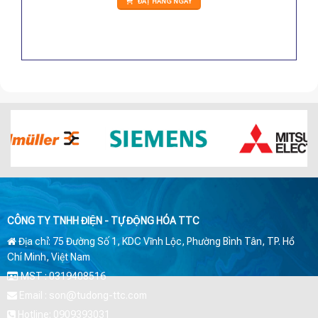
ĐẶT HÀNG NGAY
CÔNG TY TNHH ĐIỆN - TỰ ĐỘNG HÓA TTC
Địa chỉ: 75 Đường Số 1, KDC Vĩnh Lộc, Phường Bình Tân, TP. Hồ
Chí Minh, Việt Nam
MST : 0319408516
Email : son@tudong-ttc.com
Hotline: 0909393031