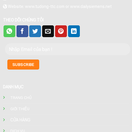
Website: www.tudong-ttc.com or www.dailysiemens.net
THEO DÕI CHÚNG TÔI
DANH MỤC
TRANG CHỦ
GIỚI THIỆU
CỬA HÀNG
DỊCH VỤ