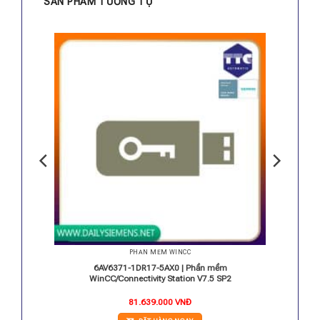
SẢN PHẨM TƯƠNG TỰ
PHẦN MỀM WINCC
inCC
6AV6371-1DR17-5AX0 | Phần mềm
WinCC/Connectivity Station V7.5 SP2
81.639.000
VNĐ