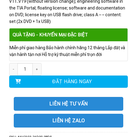
V11..V19 (without version change); engineering software in
the TIA Portal; floating license; software and documentation
on DVD; license key on USB flash drive; class A – – content:
set (2x DVD + 1x USB)
QUÀ TẶNG - KHUYẾN MẠI ĐẶC BIỆT
Miễn phí giao hàng Bảo hành chính hãng 12 tháng Lắp đặt và
vận hành tận nơi Hỗ trợ kỹ thuật miễn phí trọn đời
6AV2103-2AD00-0BD5 | Phần mềm SIMATIC WinCC Professional - Powerpa
ĐẶT HÀNG NGAY
LIÊN HỆ TƯ VẤN
LIÊN HỆ ZALO