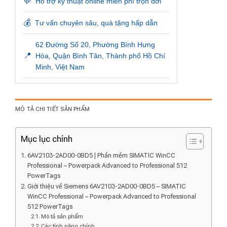
💬
Hỗ trợ kỹ thuật online miễn phí trọn đời
💰
Tư vấn chuyên sâu, quà tặng hấp dẫn
62 Đường Số 20, Phường Bình Hưng
📍
Hòa, Quận Bình Tân, Thành phố Hồ Chí
Minh, Việt Nam
MÔ TẢ CHI TIẾT SẢN PHẨM
Mục lục chính
6AV2103-2AD00-0BD5 | Phần mềm SIMATIC WinCC
Professional – Powerpack Advanced to Professional 512
PowerTags
Giới thiệu về Siemens 6AV2103-2AD00-0BD5 – SIMATIC
WinCC Professional – Powerpack Advanced to Professional
512 PowerTags
Mô tả sản phẩm
Các tính năng chính