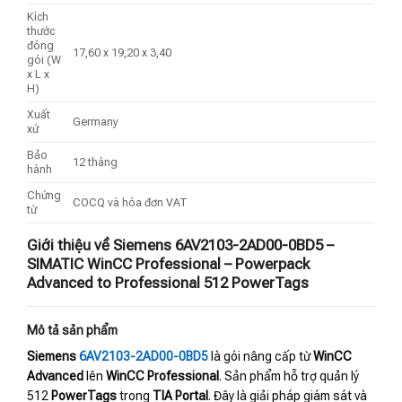
Kích
thước
đóng
17,60 x 19,20 x 3,40
gói (W
x L x
H)
Xuất
Germany
xứ
Bảo
12 tháng
hành
Chứng
COCQ và hóa đơn VAT
từ
Giới thiệu về Siemens 6AV2103-2AD00-0BD5 –
SIMATIC WinCC Professional – Powerpack
Advanced to Professional 512 PowerTags
Mô tả sản phẩm
Siemens
6AV2103-2AD00-0BD5
là gói nâng cấp từ
WinCC
Advanced
lên
WinCC Professional
. Sản phẩm hỗ trợ quản lý
512
PowerTags
trong
TIA Portal
. Đây là giải pháp giám sát và