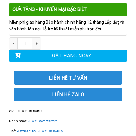
QUÀ TẶNG - KHUYẾN MẠI ĐẶC BIỆT
Miễn phí giao hàng Bảo hành chính hãng 12 tháng Lắp đặt và
vận hành tận nơi Hỗ trợ kỹ thuật miễn phí trọn đời
3RW5056-6AB15 | 3RW50 600V 171A 110-250V số lượng
ĐẶT HÀNG NGAY
LIÊN HỆ TƯ VẤN
LIÊN HỆ ZALO
SKU:
3RW5056-6AB15
Danh mục:
3RW50 soft starters
Thẻ:
3RW50 600V
,
3RW5056-6AB15