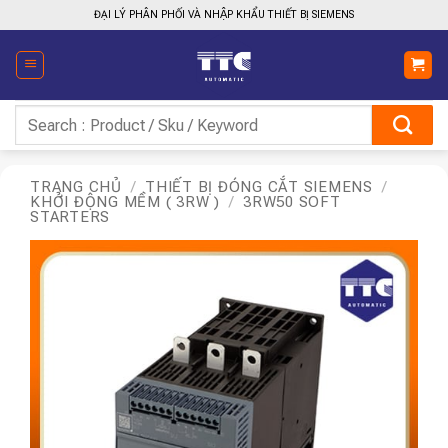
Bỏ
ĐẠI LÝ PHÂN PHỐI VÀ NHẬP KHẨU THIẾT BỊ SIEMENS
qua
nội
dung
Tìm
kiếm:
TRANG CHỦ
/
THIẾT BỊ ĐÓNG CẮT SIEMENS
/
KHỞI ĐỘNG MỀM ( 3RW )
/
3RW50 SOFT
STARTERS