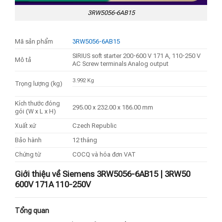
3RW5056-6AB15
Mã sản phẩm
3RW5056-6AB15
SIRIUS soft starter 200-600 V 171 A, 110-250 V
Mô tả
AC Screw terminals Analog output
3.992 Kg
Trọng lượng (kg)
Kích thước đóng
295.00 x 232.00 x 186.00 mm
gói (W x L x H)
Xuất xứ
Czech Republic
Bảo hành
12 tháng
Chứng từ
COCQ và hóa đơn VAT
Giới thiệu về Siemens 3RW5056-6AB15 | 3RW50
600V 171A 110-250V
Tổng quan