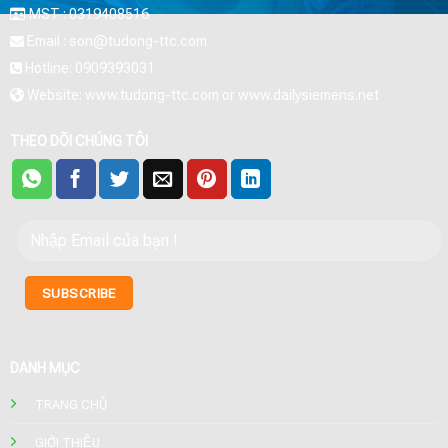
MST : 0319408516
Email : son@tudong-ttc.com
Hotline: 0909393031
Website: www.tudong-ttc.com or www.dailysiemens.net
THEO DÕI CHÚNG TÔI
DANH MỤC
TRANG CHỦ
GIỚI THIỆU