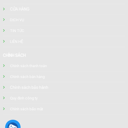
CỬA HÀNG
DỊCH VỤ
TIN TỨC
LIÊN HỆ
CHÍNH SÁCH
Chính sách thanh toán
Chính sách bán hàng
Chính sách bảo hành
Quy định công ty
Chính sách bảo mật