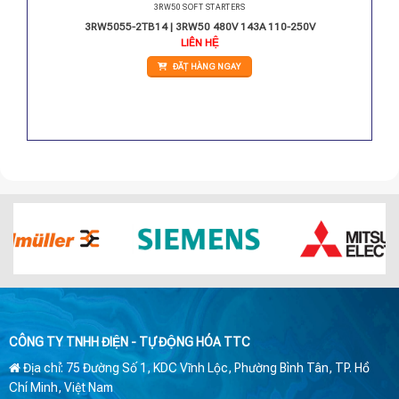
3RW50 SOFT STARTERS
0-250V
3RW5055-2TB14 | 3RW50 480V 143A 110-250V
LIÊN HỆ
ĐẶT HÀNG NGAY
CÔNG TY TNHH ĐIỆN - TỰ ĐỘNG HÓA TTC
Địa chỉ: 75 Đường Số 1, KDC Vĩnh Lộc, Phường Bình Tân, TP. Hồ
Chí Minh, Việt Nam