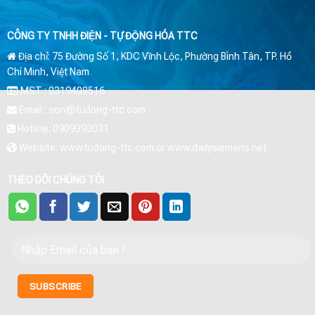
CÔNG TY TNHH ĐIỆN - TỰ ĐỘNG HÓA TTC
Địa chỉ: 75 Đường Số 1, KDC Vĩnh Lộc, Phường Bình Tân, TP. Hồ
Chí Minh, Việt Nam
MST : 0319408516
Email : son@tudong-ttc.com
Hotline: 0909393031
Website: www.tudong-ttc.com or www.dailysiemens.net
THEO DÕI CHÚNG TÔI