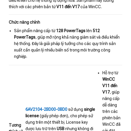
điều khiển cho hệ thống tự động hóa. Sản phẩm này tương
thích với các phiên bản từ
V11 đến V17
của WinCC.
Chức năng chính
Sản phẩm nâng cấp từ
128 PowerTags
lên
512
PowerTags
, giúp mở rộng khả năng giám sát và điều khiển
hệ thống. Đây là giải pháp lý tưởng cho các quy trình sản
xuất cần quản lý nhiều biến số trong môi trường công
nghiệp.
Hỗ trợ từ
WinCC
V11 đến
V17
, giúp
nâng cấp
dễ dàng
6AV2104-2BD00-0BD0
sử dụng
single
trên các
license
(giấy phép đơn), cho phép sử
phiên bản
dụng trên một thiết bị. License key
WinCC đã
Tương
được lưu trữ trên
USB
nhưng không đi
cài đặt.