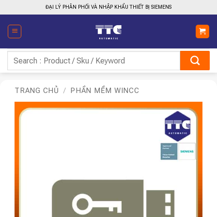
Bỏ
ĐẠI LÝ PHÂN PHỐI VÀ NHẬP KHẨU THIẾT BỊ SIEMENS
qua
nội
dung
Tìm
kiếm:
TRANG CHỦ
/
PHẦN MỀM WINCC