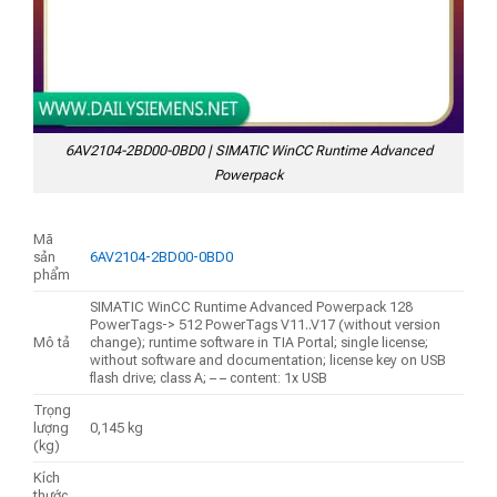
6AV2104-2BD00-0BD0 | SIMATIC WinCC Runtime Advanced
Powerpack
Mã
sản
6AV2104-2BD00-0BD0
phẩm
SIMATIC WinCC Runtime Advanced Powerpack 128
PowerTags-> 512 PowerTags V11..V17 (without version
Mô tả
change); runtime software in TIA Portal; single license;
without software and documentation; license key on USB
flash drive; class A; – – content: 1x USB
Trọng
lượng
0,145 kg
(kg)
Kích
thước