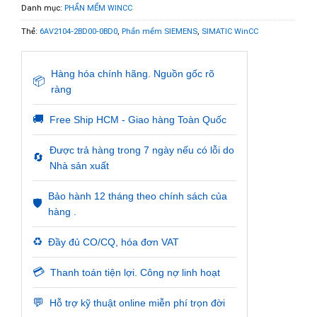
Danh mục:
PHẦN MỀM WINCC
Thẻ:
6AV2104-2BD00-0BD0
,
Phần mềm SIEMENS
,
SIMATIC WinCC
Hàng hóa chính hãng. Nguồn gốc rõ
📦
ràng
🚚
Free Ship HCM - Giao hàng Toàn Quốc
Được trả hàng trong 7 ngày nếu có lỗi do
🔄
Nhà sản xuất
Bảo hành 12 tháng theo chính sách của
🛡️
hàng .
♻️
Đầy đủ CO/CQ, hóa đơn VAT
💳
Thanh toán tiện lợi. Công nợ linh hoạt
💬
Hỗ trợ kỹ thuật online miễn phí trọn đời