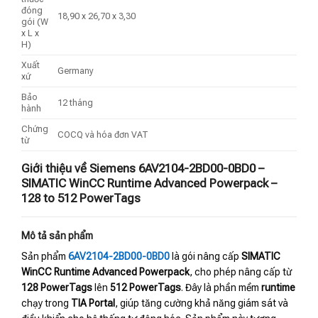
đóng
18,90 x 26,70 x 3,30
gói (W
x L x
H)
Xuất
Germany
xứ
Bảo
12 tháng
hành
Chứng
COCQ và hóa đơn VAT
từ
Giới thiệu về Siemens 6AV2104-2BD00-0BD0 –
SIMATIC WinCC Runtime Advanced Powerpack –
128 to 512 PowerTags
Mô tả sản phẩm
Sản phẩm
6AV2104-2BD00-0BD0
là gói nâng cấp
SIMATIC
WinCC Runtime Advanced Powerpack
, cho phép nâng cấp từ
128 PowerTags
lên
512 PowerTags
. Đây là phần mềm
runtime
chạy trong
TIA Portal
, giúp tăng cường khả năng giám sát và