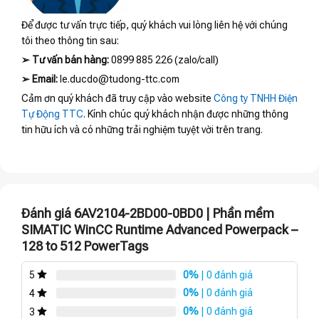
Để được tư vấn trực tiếp, quý khách vui lòng liên hệ với chúng
tôi theo thông tin sau:
➢
Tư vấn bán hàng:
0899 885 226 (zalo/call)
➢
Email:
le.ducdo@tudong-ttc.com
Cảm ơn quý khách đã truy cập vào website
Công ty TNHH Điện
Tự Động TTC
. Kính chúc quý khách nhận được những thông
tin hữu ích và có những trải nghiệm tuyệt vời trên trang.
Đánh giá 6AV2104-2BD00-0BD0 | Phần mềm
SIMATIC WinCC Runtime Advanced Powerpack –
128 to 512 PowerTags
0%
| 0 đánh giá
5
0%
| 0 đánh giá
4
0%
| 0 đánh giá
3