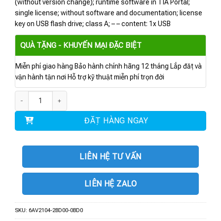
(without version change); runtime software in TIA Portal;
single license; without software and documentation; license
key on USB flash drive; class A; – – content: 1x USB
QUÀ TẶNG - KHUYẾN MẠI ĐẶC BIỆT
Miễn phí giao hàng Bảo hành chính hãng 12 tháng Lắp đặt và
vận hành tận nơi Hỗ trợ kỹ thuật miễn phí trọn đời
6AV2104-2BD00-0BD0 | Phần mềm SIMATIC WinCC Runtime Advanced Pow
ĐẶT HÀNG NGAY
LIÊN HỆ TƯ VẤN
LIÊN HỆ ZALO
SKU:
6AV2104-2BD00-0BD0