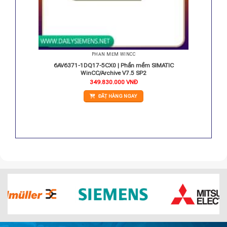
PHẦN MỀM WINCC
IC WinCC
6AV6371-1DQ17-5CX0 | Phần mềm SIMATIC
ags
WinCC/Archive V7.5 SP2
349.830.000
VNĐ
ĐẶT HÀNG NGAY