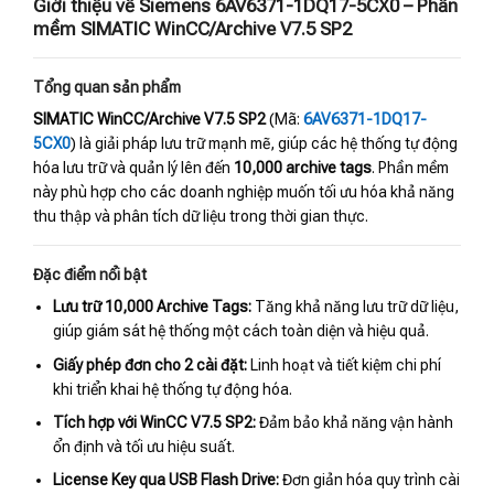
Giới thiệu về Siemens 6AV6371-1DQ17-5CX0 – Phần
mềm SIMATIC WinCC/Archive V7.5 SP2
Tổng quan sản phẩm
SIMATIC WinCC/Archive V7.5 SP2
(Mã:
6AV6371-1DQ17-
5CX0
) là giải pháp lưu trữ mạnh mẽ, giúp các hệ thống tự động
hóa lưu trữ và quản lý lên đến
10,000 archive tags
. Phần mềm
này phù hợp cho các doanh nghiệp muốn tối ưu hóa khả năng
thu thập và phân tích dữ liệu trong thời gian thực.
Đặc điểm nổi bật
Lưu trữ 10,000 Archive Tags:
Tăng khả năng lưu trữ dữ liệu,
giúp giám sát hệ thống một cách toàn diện và hiệu quả.
Giấy phép đơn cho 2 cài đặt:
Linh hoạt và tiết kiệm chi phí
khi triển khai hệ thống tự động hóa.
Tích hợp với WinCC V7.5 SP2:
Đảm bảo khả năng vận hành
ổn định và tối ưu hiệu suất.
License Key qua USB Flash Drive:
Đơn giản hóa quy trình cài