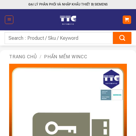
Bỏ
ĐẠI LÝ PHÂN PHỐI VÀ NHẬP KHẨU THIẾT BỊ SIEMENS
qua
nội
dung
Tìm
kiếm:
TRANG CHỦ
/
PHẦN MỀM WINCC