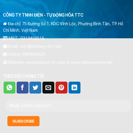
CÔNG TY TNHH ĐIỆN - TỰ ĐỘNG HÓA TTC
Địa chỉ: 75 Đường Số 1, KDC Vĩnh Lộc, Phường Bình Tân, TP. Hồ
Chí Minh, Việt Nam
MST : 0319408516
Email : son@tudong-ttc.com
Hotline: 0909393031
Website: www.tudong-ttc.com or www.dailysiemens.net
THEO DÕI CHÚNG TÔI