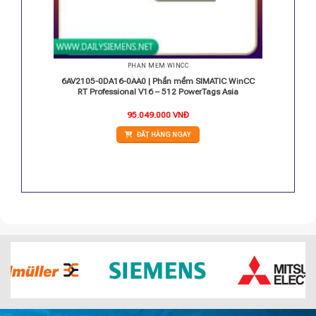
PHẦN MỀM WINCC
IC WinCC
6AV2105-0DA16-0AA0 | Phần mềm SIMATIC WinCC
ags
RT Professional V16 – 512 PowerTags Asia
95.049.000
VNĐ
ĐẶT HÀNG NGAY