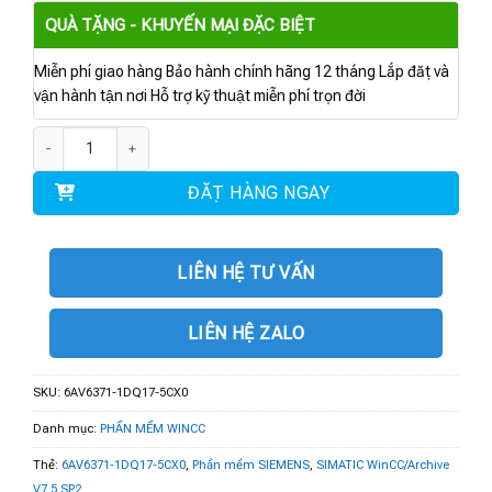
QUÀ TẶNG - KHUYẾN MẠI ĐẶC BIỆT
Miễn phí giao hàng Bảo hành chính hãng 12 tháng Lắp đặt và
vận hành tận nơi Hỗ trợ kỹ thuật miễn phí trọn đời
6AV6371-1DQ17-5CX0 | Phần mềm SIMATIC WinCC/Archive V7.5 SP2 số l
ĐẶT HÀNG NGAY
LIÊN HỆ TƯ VẤN
LIÊN HỆ ZALO
SKU:
6AV6371-1DQ17-5CX0
Danh mục:
PHẦN MỀM WINCC
Thẻ:
6AV6371-1DQ17-5CX0
,
Phần mềm SIEMENS
,
SIMATIC WinCC/Archive
V7.5 SP2