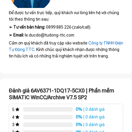
Để được tư vấn trực tiếp, quý khách vui lòng liên hệ với chúng
tôi theo thông tin sau:
➢
Tư vấn bán hàng:
0899 885 226 (zalo/call)
➢
Email:
le.ducdo@tudong-ttc.com
Cảm ơn quý khách đã truy cập vào website
Công ty TNHH Điện
Tự Động TTC
. Kính chúc quý khách nhận được những thông
tin hữu ích và có những trải nghiệm tuyệt vời trên trang.
Đánh giá 6AV6371-1DQ17-5CX0 | Phần mềm
SIMATIC WinCC/Archive V7.5 SP2
0%
| 0 đánh giá
5
0%
| 0 đánh giá
4
0%
| 0 đánh giá
3