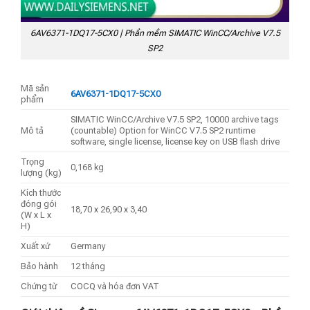
6AV6371-1DQ17-5CX0 | Phần mềm SIMATIC WinCC/Archive V7.5
SP2
Mã sản
6AV6371-1DQ17-5CX0
phẩm
SIMATIC WinCC/Archive V7.5 SP2, 10000 archive tags
Mô tả
(countable) Option for WinCC V7.5 SP2 runtime
software, single license, license key on USB flash drive
Trọng
0,168 kg
lượng (kg)
Kích thước
đóng gói
18,70 x 26,90 x 3,40
(W x L x
H)
Xuất xứ
Germany
Bảo hành
12 tháng
Chứng từ
COCQ và hóa đơn VAT