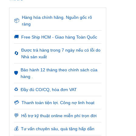
Hàng hóa chính hãng. Nguồn gốc rõ
📦
ràng
🚚
Free Ship HCM - Giao hàng Toàn Quốc
Được trả hàng trong 7 ngày nếu có lỗi do
🔄
Nhà sản xuất
Bảo hành 12 tháng theo chính sách của
🛡️
hàng .
♻️
Đầy đủ CO/CQ, hóa đơn VAT
💳
Thanh toán tiện lợi. Công nợ linh hoạt
💬
Hỗ trợ kỹ thuật online miễn phí trọn đời
💰
Tư vấn chuyên sâu, quà tặng hấp dẫn