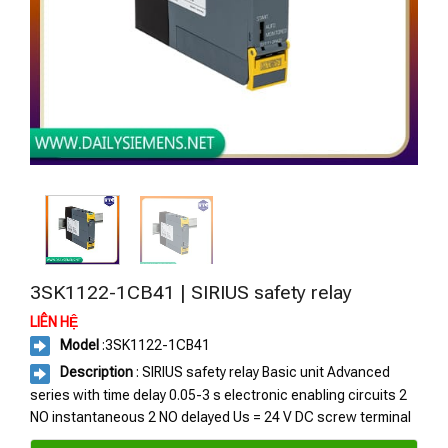
3SK1122-1CB41 | SIRIUS safety relay
LIÊN HỆ
Model
:3SK1122-1CB41
Description
: SIRIUS safety relay Basic unit Advanced
series with time delay 0.05-3 s electronic enabling circuits 2
NO instantaneous 2 NO delayed Us = 24 V DC screw terminal