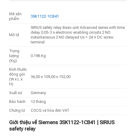
Mã sản
3SK1122-1CB41
phẩm
SIRIUS safety relay Basic unit Advanced series with time
delay 0.05-3 s electronic enabling circuits 2 NO
Mô tả
instantaneous 2 NO delayed Us = 24 V DC screw
terminal
Trọng
lượng
0.198 Kg
(Kg)
Kích thước
đóng gói
36,00 x 109,00 x 152,00
(W x L x
H)
Xuất xứ
Germany
Bảo hành
12 tháng
Chứng từ
COCQ và hóa đơn VAT
Giới thiệu về Siemens 3SK1122-1CB41 | SIRIUS
safety relay