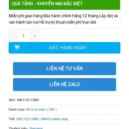
QUÀ TẶNG - KHUYẾN MẠI ĐẶC BIỆT
Miễn phí giao hàng Bảo hành chính hãng 12 tháng Lắp đặt và
vận hành tận nơi Hỗ trợ kỹ thuật miễn phí trọn đời
3SK1122-1CB41 | SIRIUS safety relay số lượng
ĐẶT HÀNG NGAY
LIÊN HỆ TƯ VẤN
LIÊN HỆ ZALO
SKU:
3SK1122-1CB41
Danh mục:
Rờ le an toàn ( 3SK )
Thẻ:
3SK1122-1CB41
,
SIRIUS safety relay
Thương hiệu:
Siemens