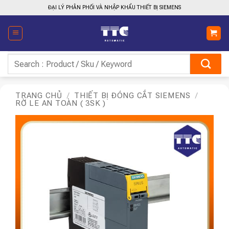
Bỏ
ĐẠI LÝ PHÂN PHỐI VÀ NHẬP KHẨU THIẾT BỊ SIEMENS
qua
nội
dung
Tìm
kiếm:
TRANG CHỦ
/
THIẾT BỊ ĐÓNG CẮT SIEMENS
/
RỜ LE AN TOÀN ( 3SK )