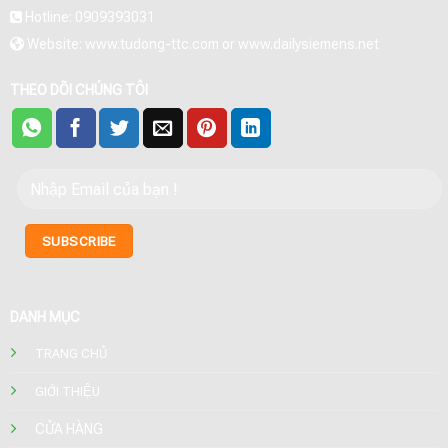
Hotline: 0909393031
Website: www.tudong-ttc.com or www.dailysiemens.net
THEO DÕI CHÚNG TÔI
DANH MỤC
TRANG CHỦ
GIỚI THIỆU
CỬA HÀNG