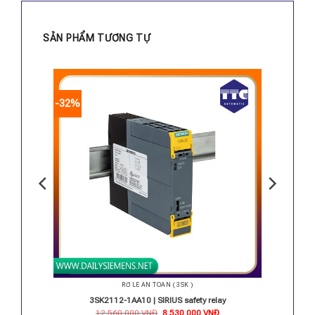
SẢN PHẨM TƯƠNG TỰ
-32%
RỜ LE AN TOÀN ( 3SK )
ay
3SK2112-1AA10 | SIRIUS safety relay
iá
Giá
Giá
12.560.000
VNĐ
8.530.000
VNĐ