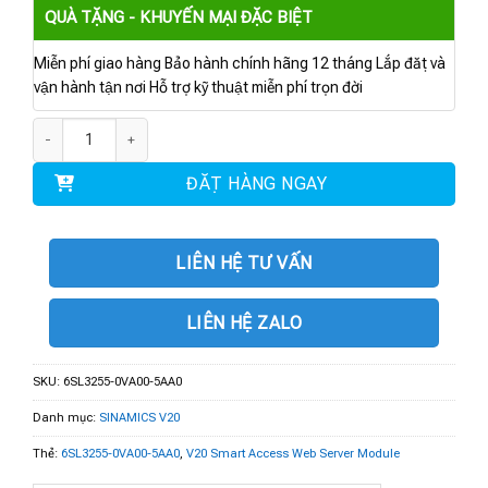
QUÀ TẶNG - KHUYẾN MẠI ĐẶC BIỆT
Miễn phí giao hàng Bảo hành chính hãng 12 tháng Lắp đặt và
vận hành tận nơi Hỗ trợ kỹ thuật miễn phí trọn đời
6SL3255-0VA00-5AA0 | V20 Smart Access Web Server Module số lượng
ĐẶT HÀNG NGAY
LIÊN HỆ TƯ VẤN
LIÊN HỆ ZALO
SKU:
6SL3255-0VA00-5AA0
Danh mục:
SINAMICS V20
Thẻ:
6SL3255-0VA00-5AA0
,
V20 Smart Access Web Server Module