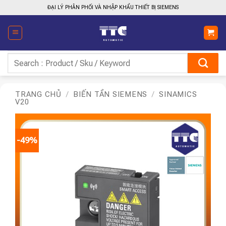
Bỏ
ĐẠI LÝ PHÂN PHỐI VÀ NHẬP KHẨU THIẾT BỊ SIEMENS
qua
nội
dung
Tìm
kiếm:
TRANG CHỦ
/
BIẾN TẦN SIEMENS
/
SINAMICS
V20
-49%