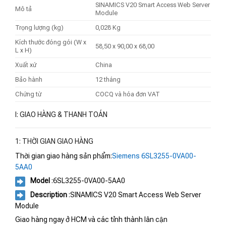
SINAMICS V20 Smart Access Web Server
Mô tả
Module
Trọng lượng (kg)
0,028 Kg
Kích thước đóng gói (W x
58,50 x 90,00 x 68,00
L x H)
Xuất xứ
China
Bảo hành
12 tháng
Chứng từ
COCQ và hóa đơn VAT
I: GIAO HÀNG & THANH TOÁN
1: THỜI GIAN GIAO HÀNG
Thời gian giao hàng sản phẩm:
Siemens 6SL3255-0VA00-
5AA0
Model
:6SL3255-0VA00-5AA0
Description
:SINAMICS V20 Smart Access Web Server
Module
Giao hàng ngay ở HCM và các tỉnh thành lân cận