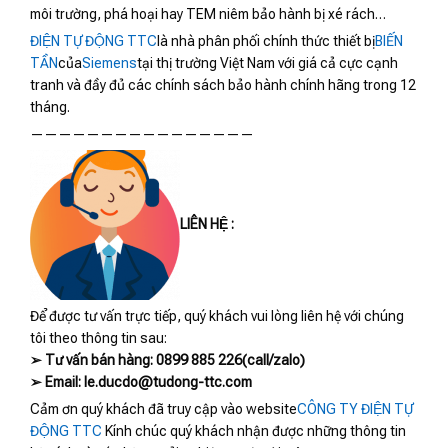
môi trường, phá hoại hay TEM niêm bảo hành bị xé rách…
ĐIỆN TỰ ĐỘNG TTC
là nhà phân phối chính thức thiết bị
BIẾN
TẦN
của
Siemens
tại thị trường Việt Nam với giá cả cực cạnh
tranh và đầy đủ các chính sách bảo hành chính hãng trong 12
tháng.
————————————————
LIÊN HỆ :
Để được tư vấn trực tiếp, quý khách vui lòng liên hệ với chúng
tôi theo thông tin sau:
➢ Tư vấn bán hàng: 0899 885 226(call/zalo)
➢ Email: le.ducdo@tudong-ttc.com
Cảm ơn quý khách đã truy cập vào website
CÔNG TY ĐIỆN TỰ
ĐỘNG TTC
Kính chúc quý khách nhận được những thông tin