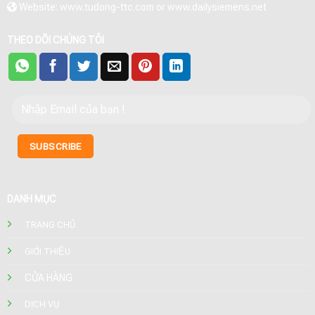
Website: www.tudong-ttc.com or www.dailysiemens.net
THEO DÕI CHÚNG TÔI
DANH MỤC
TRANG CHỦ
GIỚI THIỆU
CỬA HÀNG
DỊCH VỤ