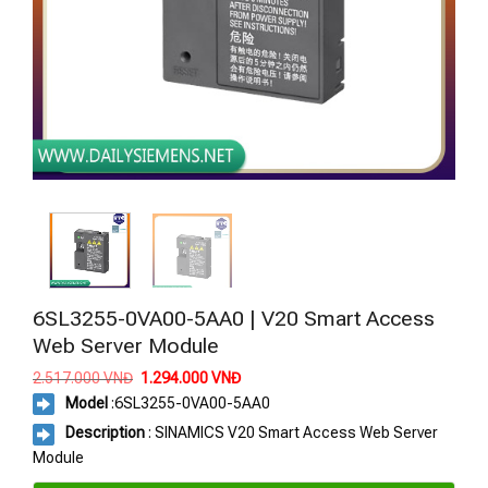
6SL3255-0VA00-5AA0 | V20 Smart Access
Web Server Module
Giá
Giá
2.517.000
VNĐ
1.294.000
VNĐ
gốc
hiện
Model
:
6SL3255-0VA00-5AA0
là:
tại
2.517.000 VNĐ.
là:
Description
: SINAMICS V20 Smart Access Web Server
1.294.000 VNĐ.
Module