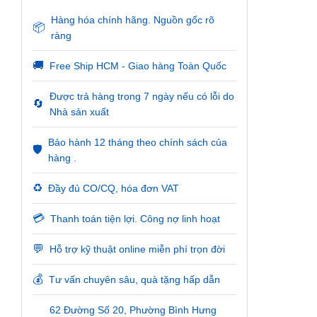
Hàng hóa chính hãng. Nguồn gốc rõ
📦
ràng
🚚
Free Ship HCM - Giao hàng Toàn Quốc
Được trả hàng trong 7 ngày nếu có lỗi do
🔄
Nhà sản xuất
Bảo hành 12 tháng theo chính sách của
🛡️
hàng .
♻️
Đầy đủ CO/CQ, hóa đơn VAT
💳
Thanh toán tiện lợi. Công nợ linh hoạt
💬
Hỗ trợ kỹ thuật online miễn phí trọn đời
💰
Tư vấn chuyên sâu, quà tặng hấp dẫn
62 Đường Số 20, Phường Bình Hưng