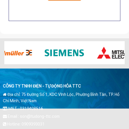
.720.000 VNĐ.
2.964.000 VNĐ.
CÔNG TY TNHH ĐIỆN - TỰ ĐỘNG HÓA TTC
Địa chỉ: 75 Đường Số 1, KDC Vĩnh Lộc, Phường Bình Tân, TP. Hồ
Chí Minh, Việt Nam
MST : 0319408516
Email : son@tudong-ttc.com
Hotline: 0909393031