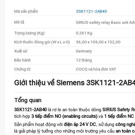
Mã sản phẩm
3SK1121-2AB40
Mô tả
SIRIUS safety relay Basic unit A
Trọng lượng (Kg)
0.261 Kg
Kích thước đóng gói (W x L x H)
36,00 x 109,00 x 152,00
Xuất xứ
Germany
Bảo hành
12 tháng
Chứng từ
COCQ và hóa đơn VAT
Giới thiệu về Siemens 3SK1121-2AB40
Tổng quan
3SK1121-2AB40
là rơ le an toàn thuộc dòng
SIRIUS Safety R
tích hợp
3 tiếp điểm NO (enabling circuits)
và
1 tiếp điểm NC (
Sản phẩm hoạt động với
điện áp 24 V DC
, sử dụng
công nghệ
là giải pháp lý tưởng cho những môi trường yêu cầu
an toàn c