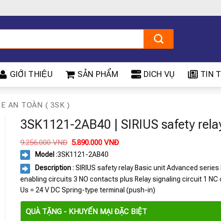
GIỚI THIỆU
SẢN PHẨM
DICH VỤ
TIN T
LE AN TOÀN ( 3SK )
3SK1121-2AB40 | SIRIUS safety rela
Giá
Giá
9.256.000
VNĐ
5.890.000
VNĐ
gốc
hiện
Model
:3SK1121-2AB40
là:
tại
9.256.000 VNĐ.
là:
Description
: SIRIUS safety relay Basic unit Advanced series
5.890.000 VNĐ.
enabling circuits 3 NO contacts plus Relay signaling circuit 1 NC
Us = 24 V DC Spring-type terminal (push-in)
QUÀ TẶNG - KHUYẾN MẠI ĐẶC BIỆT