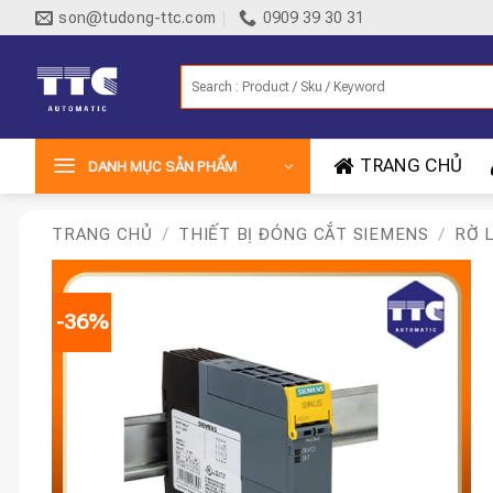
Bỏ
son@tudong-ttc.com
0909 39 30 31
qua
nội
Tìm
dung
kiếm:
TRANG CHỦ
DANH MỤC SẢN PHẨM
TRANG CHỦ
/
THIẾT BỊ ĐÓNG CẮT SIEMENS
/
RỜ 
-36%