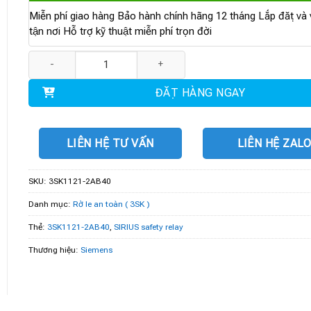
Miễn phí giao hàng Bảo hành chính hãng 12 tháng Lắp đặt và v
tận nơi Hỗ trợ kỹ thuật miễn phí trọn đời
3SK1121-2AB40 | SIRIUS safety relay số lượng
ĐẶT HÀNG NGAY
LIÊN HỆ TƯ VẤN
LIÊN HỆ ZAL
SKU:
3SK1121-2AB40
Danh mục:
Rờ le an toàn ( 3SK )
Thẻ:
3SK1121-2AB40
,
SIRIUS safety relay
Thương hiệu:
Siemens