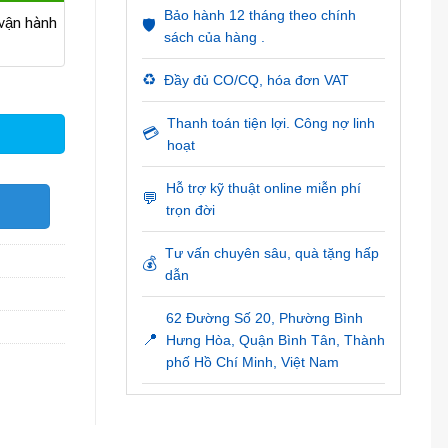
Bảo hành 12 tháng theo chính
ận hành
🛡️
sách của hàng .
♻️
Đầy đủ CO/CQ, hóa đơn VAT
Thanh toán tiện lợi. Công nợ linh
💳
hoạt
Hỗ trợ kỹ thuật online miễn phí
💬
O
trọn đời
Tư vấn chuyên sâu, quà tặng hấp
💰
dẫn
62 Đường Số 20, Phường Bình
📍
Hưng Hòa, Quận Bình Tân, Thành
phố Hồ Chí Minh, Việt Nam