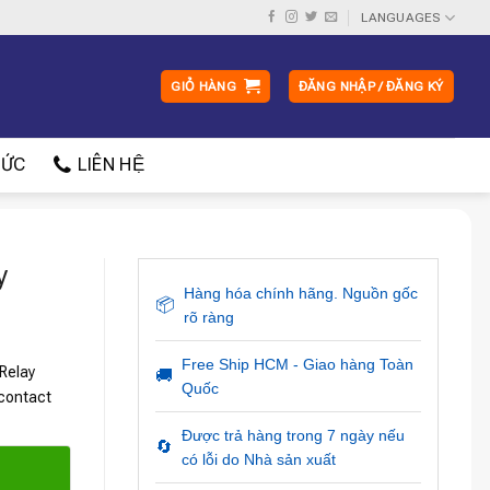
LANGUAGES
GIỎ HÀNG
ĐĂNG NHẬP / ĐĂNG KÝ
ỨC
LIÊN HỆ
y
Hàng hóa chính hãng. Nguồn gốc
📦
rõ ràng
Free Ship HCM - Giao hàng Toàn
 Relay
🚚
Quốc
 contact
Được trả hàng trong 7 ngày nếu
🔄
có lỗi do Nhà sản xuất