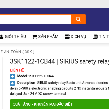
GIỚI THIỆU
SẢN PHẨM
DICH VỤ
TIN T
LE AN TOÀN ( 3SK )
3SK1122-1CB44 | SIRIUS safety rela
LIÊN HỆ
Model
:3SK1122-1CB44
Description
: SIRIUS safety relay Basic unit Advanced series 
delay 5-300 s electronic enabling circuits 2 NO instantaneous 2
delayed Us = 24 V DC screw terminal
QUÀ TẶNG - KHUYẾN MẠI ĐẶC BIỆT