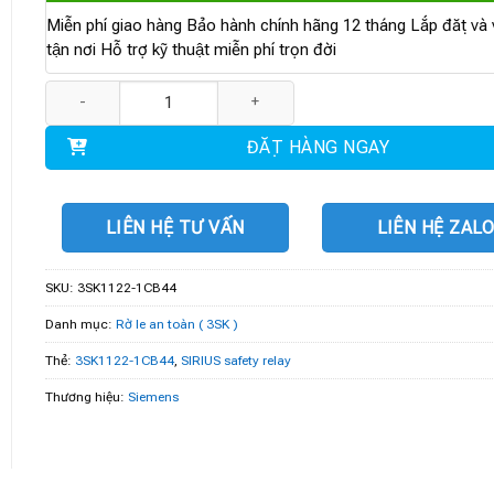
Miễn phí giao hàng Bảo hành chính hãng 12 tháng Lắp đặt và v
tận nơi Hỗ trợ kỹ thuật miễn phí trọn đời
3SK1122-1CB44 | SIRIUS safety relay số lượng
ĐẶT HÀNG NGAY
LIÊN HỆ TƯ VẤN
LIÊN HỆ ZAL
SKU:
3SK1122-1CB44
Danh mục:
Rờ le an toàn ( 3SK )
Thẻ:
3SK1122-1CB44
,
SIRIUS safety relay
Thương hiệu:
Siemens