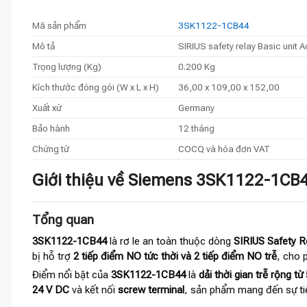
Mã sản phẩm
3SK1122-1CB44
Mô tả
SIRIUS safety relay Basic unit 
Trọng lượng (Kg)
0.200 Kg
Kích thước đóng gói (W x L x H)
36,00 x 109,00 x 152,00
Xuất xứ
Germany
Bảo hành
12 tháng
Chứng từ
COCQ và hóa đơn VAT
Giới thiệu về Siemens 3SK1122-1CB44
Tổng quan
3SK1122-1CB44
là rơ le an toàn thuộc dòng
SIRIUS Safety R
bị hỗ trợ
2 tiếp điểm NO tức thời và 2 tiếp điểm NO trễ
, cho 
Điểm nổi bật của
3SK1122-1CB44
là
dải thời gian trễ rộng từ
24 V DC
và kết nối
screw terminal
, sản phẩm mang đến sự tiệ