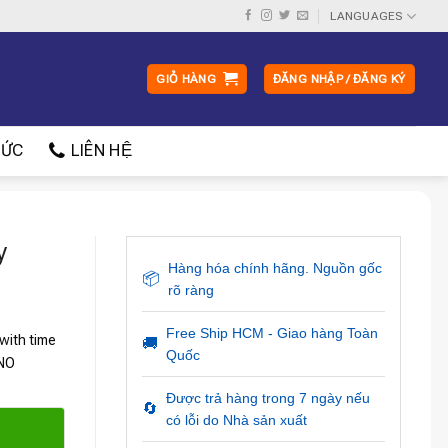
LANGUAGES
GIỎ HÀNG
ĐĂNG NHẬP / ĐĂNG KÝ
ỨC
LIÊN HỆ
y
Hàng hóa chính hãng. Nguồn gốc
📦
rõ ràng
Free Ship HCM - Giao hàng Toàn
with time
🚚
Quốc
 NO
Được trả hàng trong 7 ngày nếu
🔄
có lỗi do Nhà sản xuất