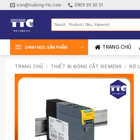
Bỏ
son@tudong-ttc.com
0909 39 30 31
qua
nội
Tìm
dung
kiếm:
TRANG CHỦ
DANH MỤC SẢN PHẨM
TRANG CHỦ
/
THIẾT BỊ ĐÓNG CẮT SIEMENS
/
RỜ 