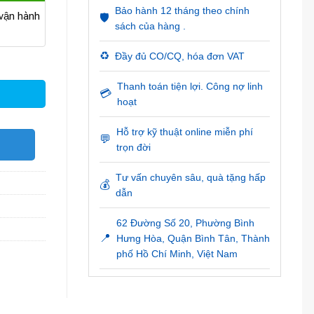
Bảo hành 12 tháng theo chính
ận hành
🛡️
sách của hàng .
♻️
Đầy đủ CO/CQ, hóa đơn VAT
Thanh toán tiện lợi. Công nợ linh
💳
hoạt
Hỗ trợ kỹ thuật online miễn phí
💬
O
trọn đời
Tư vấn chuyên sâu, quà tặng hấp
💰
dẫn
62 Đường Số 20, Phường Bình
📍
Hưng Hòa, Quận Bình Tân, Thành
phố Hồ Chí Minh, Việt Nam