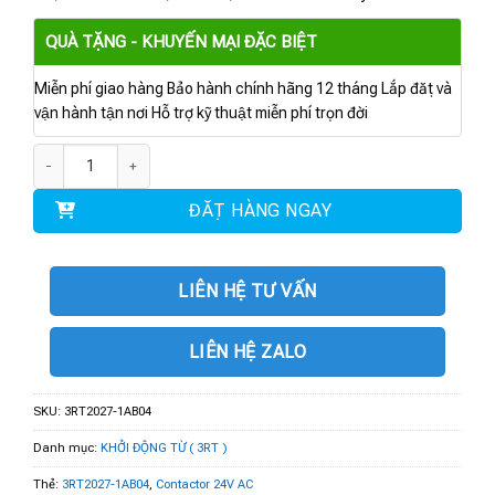
QUÀ TẶNG - KHUYẾN MẠI ĐẶC BIỆT
Miễn phí giao hàng Bảo hành chính hãng 12 tháng Lắp đặt và
vận hành tận nơi Hỗ trợ kỹ thuật miễn phí trọn đời
3RT2027-1AB04 | Contactor 24V AC, 15 kW 2 NO + 2 NC số lượng
ĐẶT HÀNG NGAY
LIÊN HỆ TƯ VẤN
LIÊN HỆ ZALO
SKU:
3RT2027-1AB04
Danh mục:
KHỞI ĐỘNG TỪ ( 3RT )
Thẻ:
3RT2027-1AB04
,
Contactor 24V AC