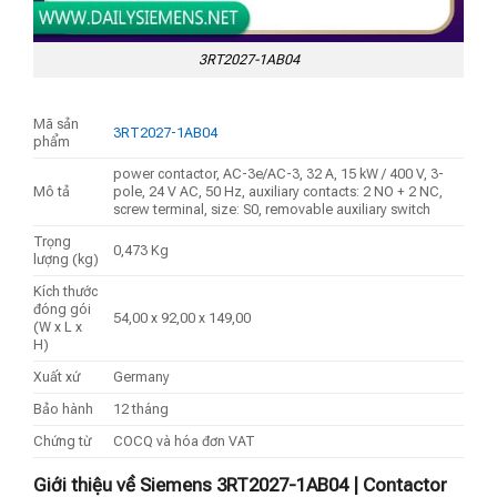
3RT2027-1AB04
Mã sản
3RT2027-1AB04
phẩm
power contactor, AC-3e/AC-3, 32 A, 15 kW / 400 V, 3-
Mô tả
pole, 24 V AC, 50 Hz, auxiliary contacts: 2 NO + 2 NC,
screw terminal, size: S0, removable auxiliary switch
Trọng
0,473 Kg
lượng (kg)
Kích thước
đóng gói
54,00 x 92,00 x 149,00
(W x L x
H)
Xuất xứ
Germany
Bảo hành
12 tháng
Chứng từ
COCQ và hóa đơn VAT
Giới thiệu về Siemens 3RT2027-1AB04 | Contactor