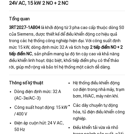
24V AC, 15 kW 2 NO + 2 NC
Tổng quan
3RT2027-1AB04
là khởi động từ 3 pha cao cấp thuộc dòng S0
của Siemens, được thiết kế để điều khiển động cơ hiệu quả
trong các hệ thống công nghiệp hiện đại. Với công suất định
mức 15 kW, dòng định mức 32 A và tích hợp
2 tiếp điểm NO + 2
tiếp điểm NC
, sản phẩm mang lại độ tin cậy cao và khả năng
điều khiển linh hoạt. Đặc biệt, khối tiếp điểm phụ có thể tháo
rời, giúp mở rộng và bảo trì hệ thống một cách dễ dàng.
Thông số kỹ thuật
Hệ thống điều khiển động
cơ điện trong nhà máy, trạm
Dòng điện định mức: 32 A
bơm, HVAC, máy nén khí.
(AC-3e/AC-3)
Các dây chuyền tự động
Công suất hoạt động: 15 kW
hóa, tủ điện điều khiển công
/ 400 V
nghiệp.
Điện áp cuộn hút: 24 V AC,
Điều khiển tải vừa và nhỏ
50 Hz