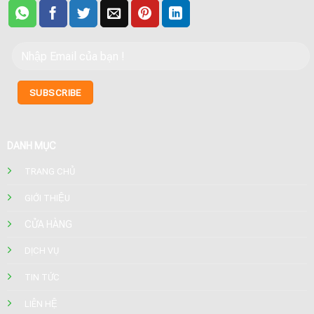
DANH MỤC
TRANG CHỦ
GIỚI THIỆU
CỬA HÀNG
DỊCH VỤ
TIN TỨC
LIÊN HỆ