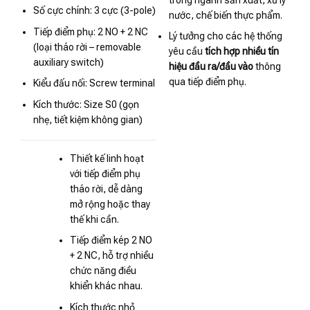
trong ngành sản xuất, xử lý
Số cực chính: 3 cực (3-pole)
nước, chế biến thực phẩm.
Tiếp điểm phụ: 2 NO + 2 NC
Lý tưởng cho các hệ thống
(loại tháo rời – removable
yêu cầu
tích hợp nhiều tín
auxiliary switch)
hiệu đầu ra/đầu vào
thông
qua tiếp điểm phụ.
Kiểu đấu nối: Screw terminal
Kích thước: Size S0 (gọn
nhẹ, tiết kiệm không gian)
Thiết kế linh hoạt
với tiếp điểm phụ
tháo rời, dễ dàng
mở rộng hoặc thay
thế khi cần.
Tiếp điểm kép 2 NO
+ 2 NC, hỗ trợ nhiều
chức năng điều
khiển khác nhau.
Kích thước nhỏ