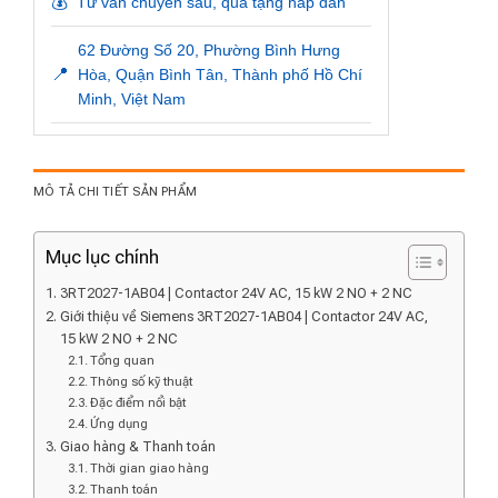
💰
Tư vấn chuyên sâu, quà tặng hấp dẫn
62 Đường Số 20, Phường Bình Hưng
📍
Hòa, Quận Bình Tân, Thành phố Hồ Chí
Minh, Việt Nam
MÔ TẢ CHI TIẾT SẢN PHẨM
Mục lục chính
3RT2027-1AB04 | Contactor 24V AC, 15 kW 2 NO + 2 NC
Giới thiệu về Siemens 3RT2027-1AB04 | Contactor 24V AC,
15 kW 2 NO + 2 NC
Tổng quan
Thông số kỹ thuật
Đặc điểm nổi bật
Ứng dụng
Giao hàng & Thanh toán
Thời gian giao hàng
Thanh toán