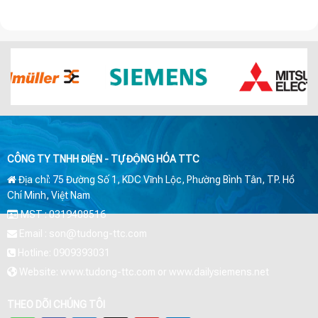
CÔNG TY TNHH ĐIỆN - TỰ ĐỘNG HÓA TTC
Địa chỉ: 75 Đường Số 1, KDC Vĩnh Lộc, Phường Bình Tân, TP. Hồ
Chí Minh, Việt Nam
MST : 0319408516
Email : son@tudong-ttc.com
Hotline: 0909393031
Website: www.tudong-ttc.com or www.dailysiemens.net
THEO DÕI CHÚNG TÔI