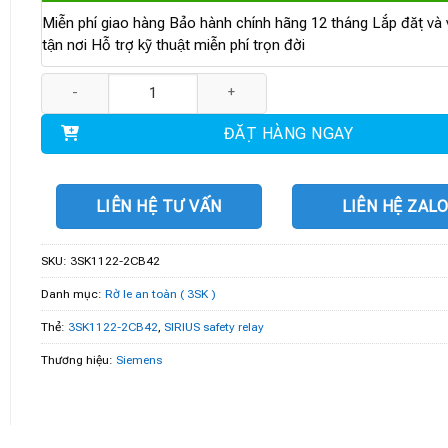
Miễn phí giao hàng Bảo hành chính hãng 12 tháng Lắp đặt và v
tận nơi Hỗ trợ kỹ thuật miễn phí trọn đời
3SK1122-2CB42 | SIRIUS safety relay số lượng
ĐẶT HÀNG NGAY
LIÊN HỆ TƯ VẤN
LIÊN HỆ ZAL
SKU:
3SK1122-2CB42
Danh mục:
Rờ le an toàn ( 3SK )
Thẻ:
3SK1122-2CB42
,
SIRIUS safety relay
Thương hiệu:
Siemens