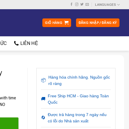
LANGUAGES
GIỎ HÀNG
ĐĂNG NHẬP / ĐĂNG KÝ
ỨC
LIÊN HỆ
y
Hàng hóa chính hãng. Nguồn gốc
📦
rõ ràng
Free Ship HCM - Giao hàng Toàn
with time
🚚
Quốc
 NO
Được trả hàng trong 7 ngày nếu
🔄
có lỗi do Nhà sản xuất