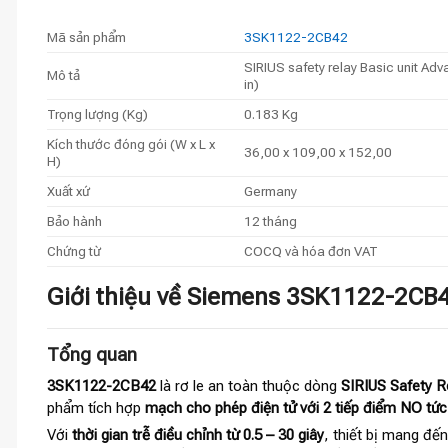
Mã sản phẩm
3SK1122-2CB42
SIRIUS safety relay Basic unit Ad
Mô tả
in)
Trọng lượng (Kg)
0.183 Kg
Kích thước đóng gói (W x L x
36,00 x 109,00 x 152,00
H)
Xuất xứ
Germany
Bảo hành
12 tháng
Chứng từ
COCQ và hóa đơn VAT
Giới thiệu về Siemens 3SK1122-2CB42
Tổng quan
3SK1122-2CB42
là rơ le an toàn thuộc dòng
SIRIUS Safety R
phẩm tích hợp
mạch cho phép điện tử với 2 tiếp điểm NO tức 
Với
thời gian trễ điều chỉnh từ 0.5 – 30 giây
, thiết bị mang đế