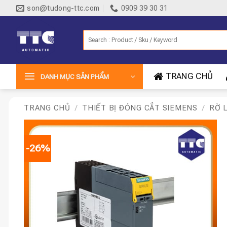
Bỏ
son@tudong-ttc.com
0909 39 30 31
qua
nội
Tìm
dung
kiếm:
TRANG CHỦ
DANH MỤC SẢN PHẨM
TRANG CHỦ
/
THIẾT BỊ ĐÓNG CẮT SIEMENS
/
RỜ 
-26%