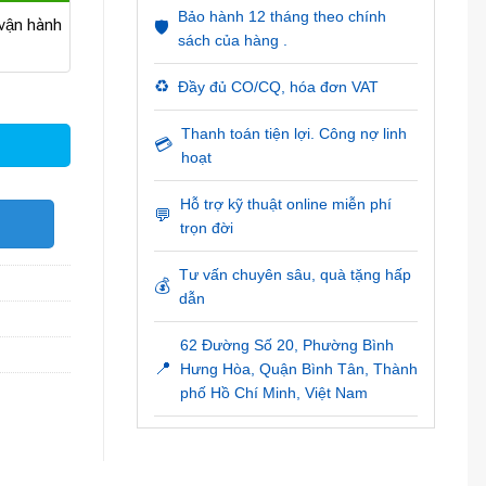
Bảo hành 12 tháng theo chính
ận hành
🛡️
sách của hàng .
♻️
Đầy đủ CO/CQ, hóa đơn VAT
Thanh toán tiện lợi. Công nợ linh
💳
hoạt
Hỗ trợ kỹ thuật online miễn phí
💬
O
trọn đời
Tư vấn chuyên sâu, quà tặng hấp
💰
dẫn
62 Đường Số 20, Phường Bình
📍
Hưng Hòa, Quận Bình Tân, Thành
phố Hồ Chí Minh, Việt Nam