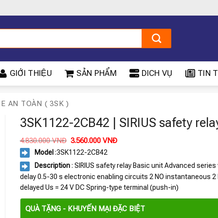
GIỚI THIỆU
SẢN PHẨM
DICH VỤ
TIN T
LE AN TOÀN ( 3SK )
3SK1122-2CB42 | SIRIUS safety rela
Giá
Giá
4.830.000
VNĐ
3.560.000
VNĐ
gốc
hiện
Model
:3SK1122-2CB42
là:
tại
4.830.000 VNĐ.
là:
Description
: SIRIUS safety relay Basic unit Advanced series 
3.560.000 VNĐ.
delay 0.5-30 s electronic enabling circuits 2 NO instantaneous 2
delayed Us = 24 V DC Spring-type terminal (push-in)
QUÀ TẶNG - KHUYẾN MẠI ĐẶC BIỆT