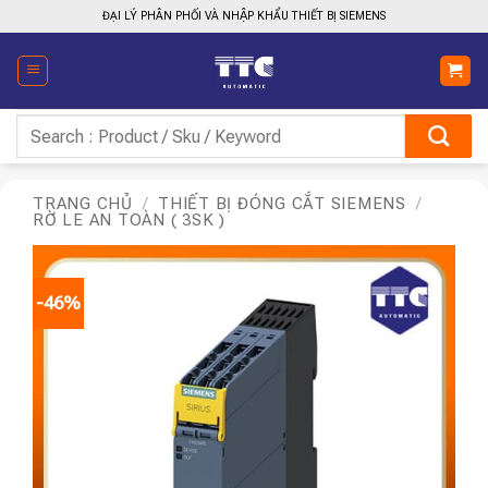
Bỏ
ĐẠI LÝ PHÂN PHỐI VÀ NHẬP KHẨU THIẾT BỊ SIEMENS
qua
nội
dung
Tìm
kiếm:
TRANG CHỦ
/
THIẾT BỊ ĐÓNG CẮT SIEMENS
/
RỜ LE AN TOÀN ( 3SK )
-46%