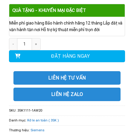
QUÀ TẶNG - KHUYẾN MẠI ĐẶC BIỆT
Miễn phí giao hàng Bảo hành chính hãng 12 tháng Lắp đặt và
vận hành tận nơi Hỗ trợ kỹ thuật miễn phí trọn đời
3SK1111-1AW20 | SIRIUS safety relay số lượng
ĐẶT HÀNG NGAY
LIÊN HỆ TƯ VẤN
LIÊN HỆ ZALO
SKU:
3SK1111-1AW20
Danh mục:
Rờ le an toàn ( 3SK )
Thương hiệu:
Siemens