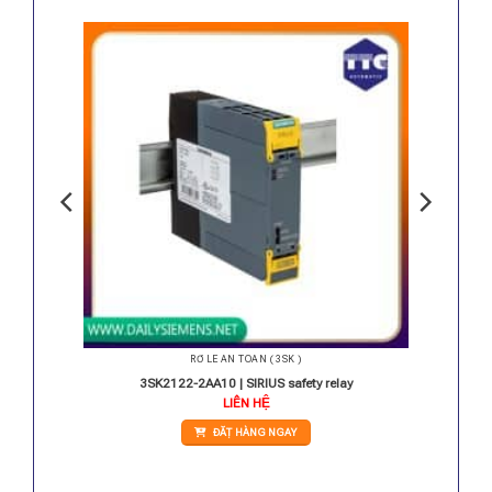
RỜ LE AN TOÀN ( 3SK )
y
3SK2122-2AA10 | SIRIUS safety relay
LIÊN HỆ
ĐẶT HÀNG NGAY