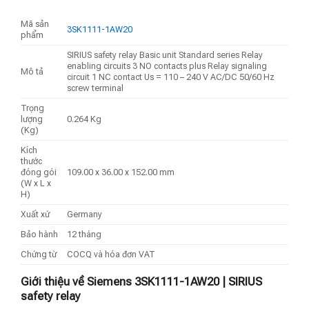
Mã sản
3SK1111-1AW20
phẩm
SIRIUS safety relay Basic unit Standard series Relay
enabling circuits 3 NO contacts plus Relay signaling
Mô tả
circuit 1 NC contact Us = 110 – 240 V AC/DC 50/60 Hz
screw terminal
Trọng
lượng
0.264 Kg
(Kg)
Kích
thước
đóng gói
109.00 x 36.00 x 152.00 mm
(W x L x
H)
Xuất xứ
Germany
Bảo hành
12 tháng
Chứng từ
COCQ và hóa đơn VAT
Giới thiệu về Siemens 3SK1111-1AW20 | SIRIUS
safety relay