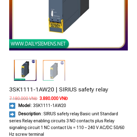
3SK1111-1AW20 | SIRIUS safety relay
Giá
Giá
7.180.000
VNĐ
3.880.000
VNĐ
gốc
hiện
Model
: 3SK1111-1AW20
là:
tại
7.180.000 VNĐ.
là:
Description
: SIRIUS safety relay Basic unit Standard
3.880.000 VNĐ.
series Relay enabling circuits 3 NO contacts plus Relay
signaling circuit 1 NC contact Us = 110 – 240 V AC/DC 50/60
Hz screw terminal