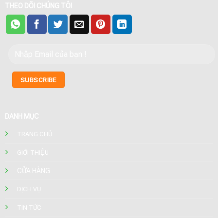
THEO DÕI CHÚNG TÔI
DANH MỤC
TRANG CHỦ
GIỚI THIỆU
CỬA HÀNG
DỊCH VỤ
TIN TỨC