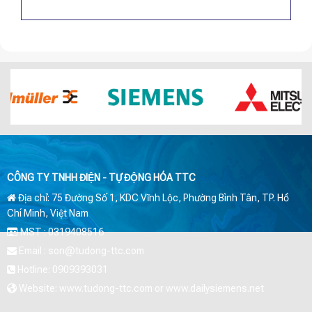
CÔNG TY TNHH ĐIỆN - TỰ ĐỘNG HÓA TTC
Địa chỉ: 75 Đường Số 1, KDC Vĩnh Lộc, Phường Bình Tân, TP. Hồ
Chí Minh, Việt Nam
MST : 0319408516
Email : son@tudong-ttc.com
Hotline: 0909393031
Website: www.tudong-ttc.com or www.dailysiemens.net