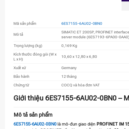
Mã sản phẩm
6ES7155-6AU02-0BN0
SIMATIC ET 200SP, PROFINET interface m
Mô tả
server module (6ES7193-6PA00-0AA0
Trọng lượng (kg)
0,169 Kg
Kích thước đóng gói (W x
10,60 x 12,80 x 6,80
L x H)
Xuất xứ
Germany
Bảo hành
12 tháng
Chứng từ
COCQ và hóa đơn VAT
Giới thiệu 6ES7155-6AU02-0BN0 – M
Mô tả sản phẩm
6ES7155-6AU02-0BN0
là mô-đun giao diện
PROFINET IM 15