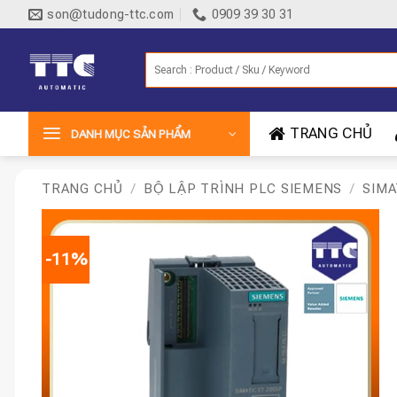
Bỏ
son@tudong-ttc.com
0909 39 30 31
qua
nội
Tìm
dung
kiếm:
TRANG CHỦ
DANH MỤC SẢN PHẨM
TRANG CHỦ
/
BỘ LẬP TRÌNH PLC SIEMENS
/
SIMA
-11%