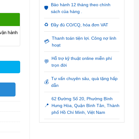
Bảo hành 12 tháng theo chính
🛡️
sách của hàng .
♻️
Đầy đủ CO/CQ, hóa đơn VAT
ận hành
Thanh toán tiện lợi. Công nợ linh
💳
hoạt
Hỗ trợ kỹ thuật online miễn phí
💬
trọn đời
Tư vấn chuyên sâu, quà tặng hấp
💰
dẫn
O
62 Đường Số 20, Phường Bình
📍
Hưng Hòa, Quận Bình Tân, Thành
phố Hồ Chí Minh, Việt Nam