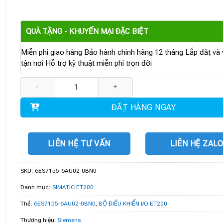
QUÀ TẶNG - KHUYẾN MẠI ĐẶC BIỆT
Miễn phí giao hàng Bảo hành chính hãng 12 tháng Lắp đặt và v
tận nơi Hỗ trợ kỹ thuật miễn phí trọn đời
6ES7155-6AU02-0BN0 | Module IM 155-6 PN ST số lượng
ĐẶT HÀNG NGAY
LIÊN HỆ TƯ VẤN
LIÊN HỆ ZAL
SKU:
6ES7155-6AU02-0BN0
Danh mục:
SIMATIC ET200
Thẻ:
6ES7155-6AU02-0BN0
,
BỘ ĐIỀU KHIỂN I/O ET200
Thương hiệu:
Siemens