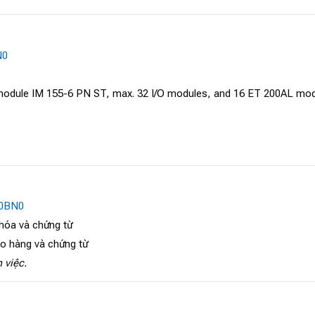
N0
ule IM 155-6 PN ST, max. 32 I/O modules, and 16 ET 200AL modules
-0BN0
 hóa và chứng từ
ao hàng và chứng từ
 việc.