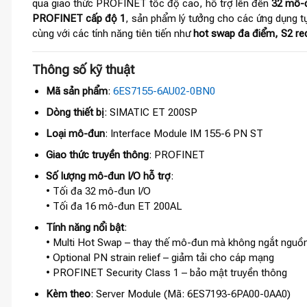
qua giao thức PROFINET tốc độ cao, hỗ trợ lên đến
32 mô-đ
PROFINET cấp độ 1
, sản phẩm lý tưởng cho các ứng dụng tự
cùng với các tính năng tiên tiến như
hot swap đa điểm, S2 re
Thông số kỹ thuật
Mã sản phẩm
:
6ES7155-6AU02-0BN0
Dòng thiết bị
: SIMATIC ET 200SP
Loại mô-đun
: Interface Module IM 155-6 PN ST
Giao thức truyền thông
: PROFINET
Số lượng mô-đun I/O hỗ trợ
:
• Tối đa 32 mô-đun I/O
• Tối đa 16 mô-đun ET 200AL
Tính năng nổi bật
:
• Multi Hot Swap – thay thế mô-đun mà không ngắt nguồ
• Optional PN strain relief – giảm tải cho cáp mạng
• PROFINET Security Class 1 – bảo mật truyền thông
Kèm theo
: Server Module (Mã: 6ES7193-6PA00-0AA0)