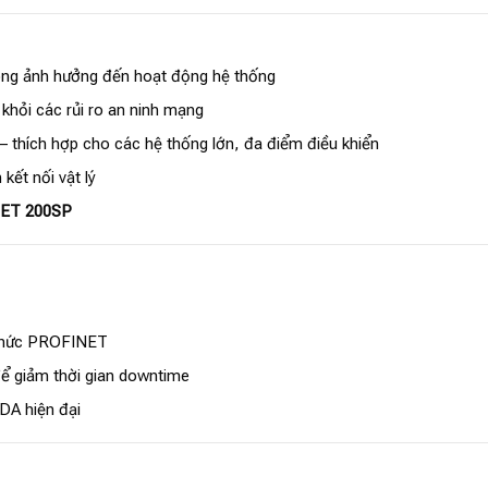
ông ảnh hưởng đến hoạt động hệ thống
khỏi các rủi ro an ninh mạng
– thích hợp cho các hệ thống lớn, đa điểm điều khiển
ết nối vật lý
n ET 200SP
 thức PROFINET
để giảm thời gian downtime
DA hiện đại