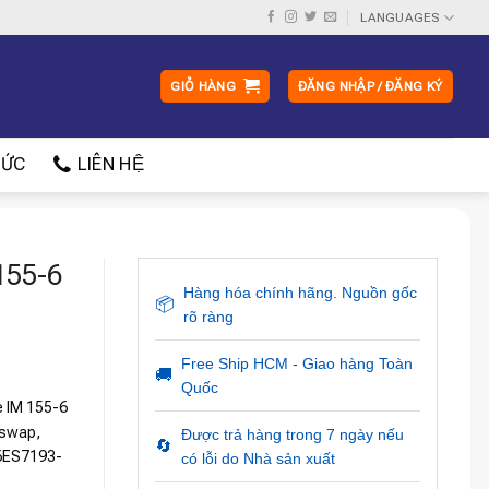
LANGUAGES
GIỎ HÀNG
ĐĂNG NHẬP / ĐĂNG KÝ
ỨC
LIÊN HỆ
155-6
Hàng hóa chính hãng. Nguồn gốc
📦
rõ ràng
Free Ship HCM - Giao hàng Toàn
🚚
Quốc
e IM 155-6
 swap,
Được trả hàng trong 7 ngày nếu
🔄
 (6ES7193-
có lỗi do Nhà sản xuất