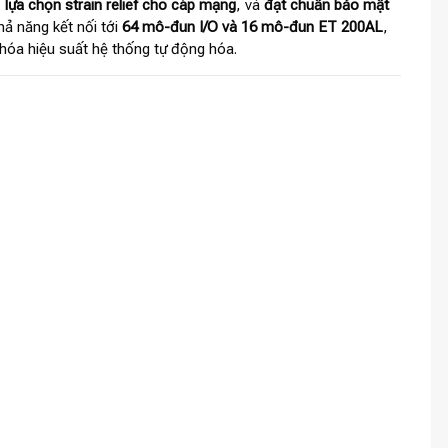
,
lựa chọn strain relief cho cáp mạng
, và
đạt chuẩn bảo mật
hả năng kết nối tới
64 mô-đun I/O và 16 mô-đun ET 200AL
,
 hóa hiệu suất hệ thống tự động hóa.