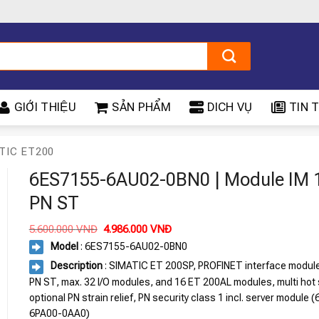
GIỚI THIỆU
SẢN PHẨM
DICH VỤ
TIN T
TIC ET200
6ES7155-6AU02-0BN0 | Module IM 
PN ST
Giá
Giá
5.600.000
VNĐ
4.986.000
VNĐ
gốc
hiện
Model
: 6ES7155-6AU02-0BN0
là:
tại
5.600.000 VNĐ.
là:
Description
: SIMATIC ET 200SP, PROFINET interface modul
4.986.000 VNĐ.
PN ST, max. 32 I/O modules, and 16 ET 200AL modules, multi hot
optional PN strain relief, PN security class 1 incl. server module
6PA00-0AA0)