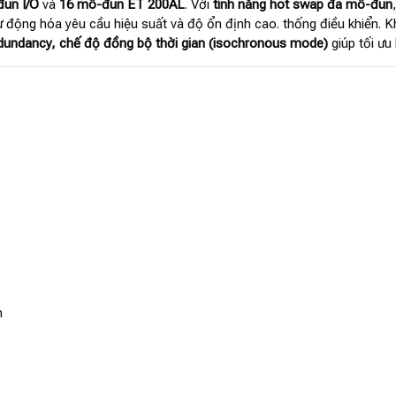
un I/O
và
16 mô-đun ET 200AL
. Với
tính năng hot swap đa mô-đun
 động hóa yêu cầu hiệu suất và độ ổn định cao. thống điều khiển. K
dundancy, chế độ đồng bộ thời gian (isochronous mode)
giúp tối ưu
n