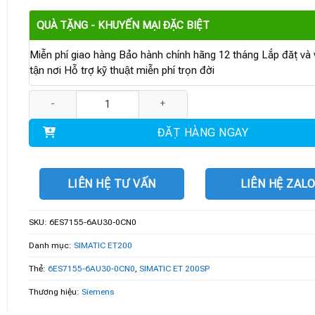
QUÀ TẶNG - KHUYẾN MẠI ĐẶC BIỆT
Miễn phí giao hàng Bảo hành chính hãng 12 tháng Lắp đặt và v
tận nơi Hỗ trợ kỹ thuật miễn phí trọn đời
6ES7155-6AU30-0CN0 | IM 155-6PN/3 High Feature số lượng
ĐẶT HÀNG NGAY
LIÊN HỆ TƯ VẤN
LIÊN HỆ ZAL
SKU:
6ES7155-6AU30-0CN0
Danh mục:
SIMATIC ET200
Thẻ:
6ES7155-6AU30-0CN0
,
SIMATIC ET 200SP
Thương hiệu:
Siemens