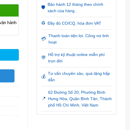
Bảo hành 12 tháng theo chính
🛡️
sách của hàng .
ận hành
♻️
Đầy đủ CO/CQ, hóa đơn VAT
Thanh toán tiện lợi. Công nợ linh
💳
hoạt
Hỗ trợ kỹ thuật online miễn phí
💬
trọn đời
Tư vấn chuyên sâu, quà tặng hấp
O
💰
dẫn
62 Đường Số 20, Phường Bình
📍
Hưng Hòa, Quận Bình Tân, Thành
phố Hồ Chí Minh, Việt Nam