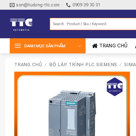
Bỏ
son@tudong-ttc.com
0909 39 30 31
qua
nội
Tìm
dung
kiếm:
TRANG CHỦ
DANH MỤC SẢN PHẨM
TRANG CHỦ
/
BỘ LẬP TRÌNH PLC SIEMENS
/
SIMA