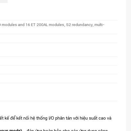
/O modules and 16 ET 200AL modules, S2 redundancy, multi-
iết kế để kết nối hệ thống I/O phân tán với hiệu suất cao và
onous mode)
– đáp ứng hoàn hảo cho các ứng dụng công