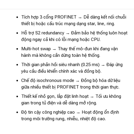
Tích hợp 3 cổng PROFINET → Dễ dàng kết nối chuỗi
thiết bị hoặc cấu trúc mạng dạng star, line, ring.
Hỗ trợ S2 redundancy → Đảm bảo hệ thống luôn hoạt
động ngay cả khi có lỗi mạng hoặc CPU.
Multi-hot swap → Thay thế mô-đun khi đang vận
hành mà không cần dừng toàn hệ thống.
Thời gian phản hồi siêu nhanh (0.25 ms) → Đáp ứng
yêu cầu điều khiển chính xác và đồng bộ.
Chế độ isochronous mode → Đồng bộ hóa dữ liệu
giữa nhiều thiết bị PROFINET trong thời gian thực.
Thiết kế nhỏ gọn, lắp đặt linh hoạt → Tối ưu không
gian trong tủ điện và dễ dàng mở rộng.
Độ tin cậy công nghiệp cao → Hoạt động ổn định
trong môi trường rung, nhiễu, nhiệt độ cao.