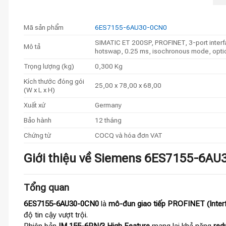
Mã sản phẩm
6ES7155-6AU30-0CN0
SIMATIC ET 200SP, PROFINET, 3-port interf
Mô tả
hotswap, 0.25 ms, isochronous mode, optiona
Trọng lượng (kg)
0,300 Kg
Kích thước đóng gói
25,00 x 78,00 x 68,00
(W x L x H)
Xuất xứ
Germany
Bảo hành
12 tháng
Chứng từ
COCQ và hóa đơn VAT
Giới thiệu về Siemens 6ES7155-6AU
Tổng quan
6ES7155-6AU30-0CN0
là
mô-đun giao tiếp PROFINET (Inter
độ tin cậy vượt trội.
Phiên bản
IM 155-6PN/3 High Feature
mang lại khả năng
red