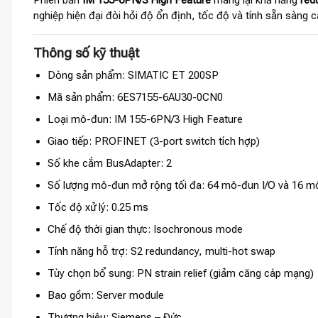
nghiệp hiện đại đòi hỏi độ ổn định, tốc độ và tính sẵn sàng c
Thông số kỹ thuật
Dòng sản phẩm: SIMATIC ET 200SP
Mã sản phẩm: 6ES7155-6AU30-0CN0
Loại mô-đun: IM 155-6PN/3 High Feature
Giao tiếp: PROFINET (3-port switch tích hợp)
Số khe cắm BusAdapter: 2
Số lượng mô-đun mở rộng tối đa: 64 mô-đun I/O và 16 
Tốc độ xử lý: 0.25 ms
Chế độ thời gian thực: Isochronous mode
Tính năng hỗ trợ: S2 redundancy, multi-hot swap
Tùy chọn bổ sung: PN strain relief (giảm căng cáp mạng)
Bao gồm: Server module
Thương hiệu: Siemens – Đức