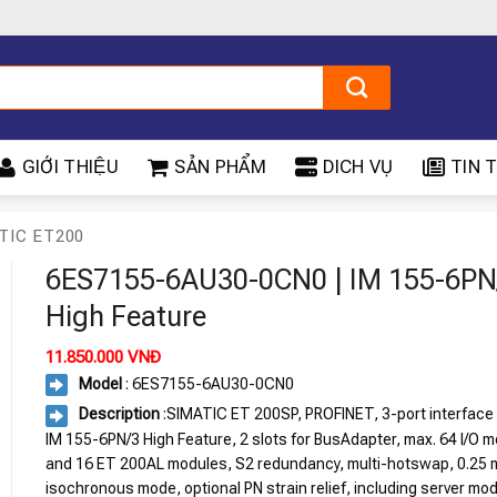
GIỚI THIỆU
SẢN PHẨM
DICH VỤ
TIN T
TIC ET200
6ES7155-6AU30-0CN0 | IM 155-6PN
High Feature
11.850.000
VNĐ
Model
: 6ES7155-6AU30-0CN0
Description
:SIMATIC ET 200SP, PROFINET, 3-port interface
IM 155-6PN/3 High Feature, 2 slots for BusAdapter, max. 64 I/O 
and 16 ET 200AL modules, S2 redundancy, multi-hotswap, 0.25 
isochronous mode, optional PN strain relief, including server mo