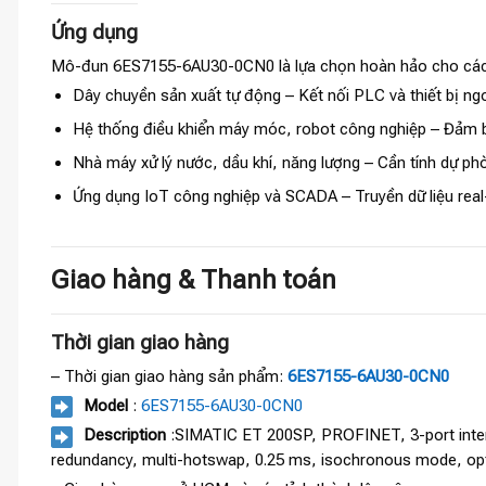
Ứng dụng
Mô-đun 6ES7155-6AU30-0CN0 là lựa chọn hoàn hảo cho các h
Dây chuyền sản xuất tự động – Kết nối PLC và thiết bị n
Hệ thống điều khiển máy móc, robot công nghiệp – Đảm 
Nhà máy xử lý nước, dầu khí, năng lượng – Cần tính dự p
Ứng dụng IoT công nghiệp và SCADA – Truyền dữ liệu real-
Giao hàng & Thanh toán
Thời gian giao hàng
– Thời gian giao hàng sản phẩm:
6ES7155-6AU30-0CN0
Model
:
6ES7155-6AU30-0CN0
Description
:SIMATIC ET 200SP, PROFINET, 3-port inter
redundancy, multi-hotswap, 0.25 ms, isochronous mode, optio