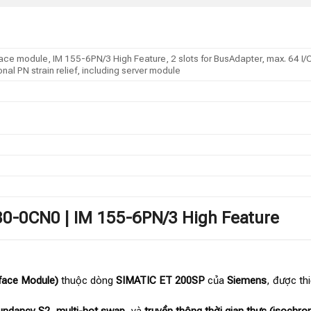
ace module, IM 155-6PN/3 High Feature, 2 slots for BusAdapter, max. 64 I
l PN strain relief, including server module
30-0CN0 | IM 155-6PN/3 High Feature
face Module)
thuộc dòng
SIMATIC ET 200SP
của
Siemens
, được th
undancy S2
,
multi-hot swap
, và
truyền thông thời gian thực (isochr