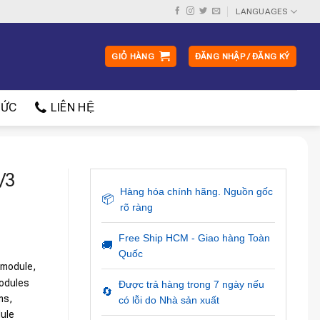
LANGUAGES
GIỎ HÀNG
ĐĂNG NHẬP / ĐĂNG KÝ
ỨC
LIÊN HỆ
/3
Hàng hóa chính hãng. Nguồn gốc
📦
rõ ràng
Free Ship HCM - Giao hàng Toàn
🚚
Quốc
 module,
modules
Được trả hàng trong 7 ngày nếu
🔄
ms,
có lỗi do Nhà sản xuất
dule