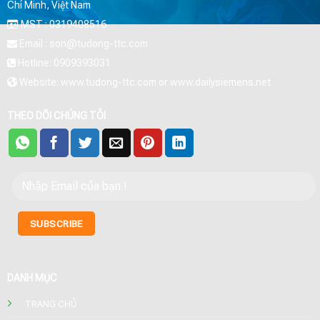
Chí Minh, Việt Nam
MST : 0319408516
Email : son@tudong-ttc.com
Hotline: 0909393031
Website: www.tudong-ttc.com or www.dailysiemens.net
THEO DÕI CHÚNG TÔI
DANH MỤC
TRANG CHỦ