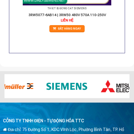
THIẾT BỊ ĐÓNG CẮT SIEMENS
 24V
3RW5077-6AB14 | 3RW50 480V 570A 110-250V
LIÊN HỆ
ĐẶT HÀNG NGAY
CÔNG TY TNHH ĐIỆN - TỰ ĐỘNG HÓA TTC
Địa chỉ: 75 Đường Số 1, KDC Vĩnh Lộc, Phường Bình Tân, TP. Hồ