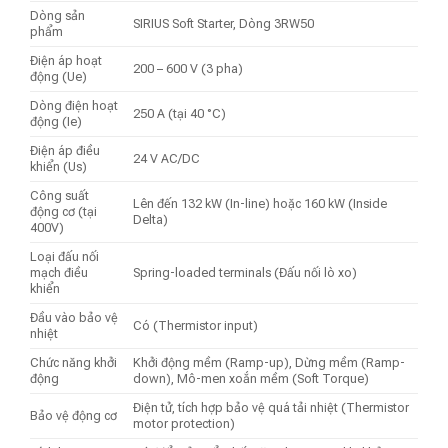
Dòng sản
SIRIUS Soft Starter, Dòng 3RW50
phẩm
Điện áp hoạt
200 – 600 V (3 pha)
động (Ue)
Dòng điện hoạt
250 A (tại 40 °C)
động (Ie)
Điện áp điều
24 V AC/DC
khiển (Us)
Công suất
Lên đến 132 kW (In-line) hoặc 160 kW (Inside
động cơ (tại
Delta)
400V)
Loại đấu nối
mạch điều
Spring-loaded terminals (Đấu nối lò xo)
khiển
Đầu vào bảo vệ
Có (Thermistor input)
nhiệt
Chức năng khởi
Khởi động mềm (Ramp-up), Dừng mềm (Ramp-
động
down), Mô-men xoắn mềm (Soft Torque)
Điện tử, tích hợp bảo vệ quá tải nhiệt (Thermistor
Bảo vệ động cơ
motor protection)