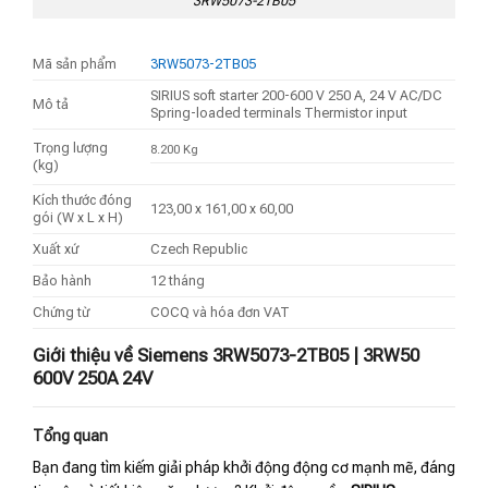
3RW5073-2TB05
Mã sản phẩm
3RW5073-2TB05
SIRIUS soft starter 200-600 V 250 A, 24 V AC/DC
Mô tả
Spring-loaded terminals Thermistor input
Trọng lượng
8.200 Kg
(kg)
Kích thước đóng
123,00 x 161,00 x 60,00
gói (W x L x H)
Xuất xứ
Czech Republic
Bảo hành
12 tháng
Chứng từ
COCQ và hóa đơn VAT
Giới thiệu về Siemens 3RW5073-2TB05 | 3RW50
600V 250A 24V
Tổng quan
Bạn đang tìm kiếm giải pháp khởi động động cơ mạnh mẽ, đáng