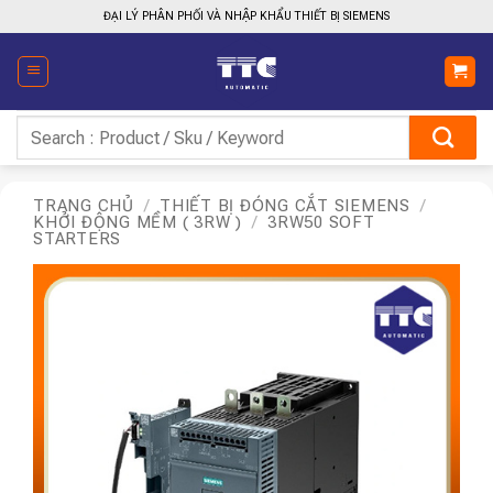
Bỏ
ĐẠI LÝ PHÂN PHỐI VÀ NHẬP KHẨU THIẾT BỊ SIEMENS
qua
nội
dung
Tìm
kiếm:
TRANG CHỦ
/
THIẾT BỊ ĐÓNG CẮT SIEMENS
/
KHỞI ĐỘNG MỀM ( 3RW )
/
3RW50 SOFT
STARTERS