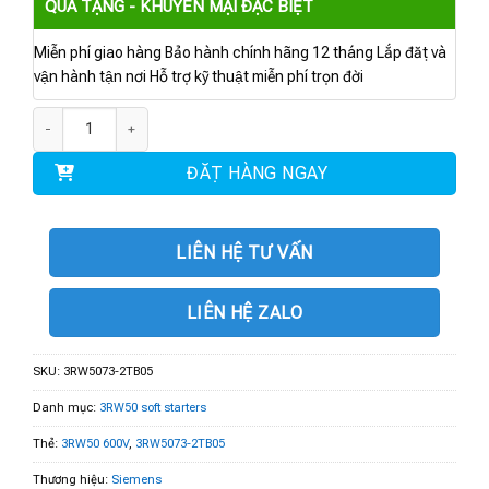
QUÀ TẶNG - KHUYẾN MẠI ĐẶC BIỆT
Miễn phí giao hàng Bảo hành chính hãng 12 tháng Lắp đặt và
vận hành tận nơi Hỗ trợ kỹ thuật miễn phí trọn đời
3RW5073-2TB05 | 3RW50 600V 250A 24V số lượng
ĐẶT HÀNG NGAY
LIÊN HỆ TƯ VẤN
LIÊN HỆ ZALO
SKU:
3RW5073-2TB05
Danh mục:
3RW50 soft starters
Thẻ:
3RW50 600V
,
3RW5073-2TB05
Thương hiệu:
Siemens