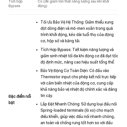
Tích hợp
Có (để giảm tổn thất năng lượng sau khi khởi
Bypass
động)
Tối Ưu Bảo Vệ Hệ Thống: Giảm thiểu xung
đột dòng điện và mô-men xoắn trong quá
trình khởi động, kéo dài tuổi thọ của động
cơ, hộp số và băng tải.
Tích Hợp Bypass: Tiết kiệm năng lượng và
giảm sinh nhiệt tối đa khi động cơ đã đạt tốc
độ định mức, nâng cao hiệu suất tổng thể.
Bảo Vệ Động Cơ Toàn Diện: Có đầu vào
Thermistor input cho phép kết nối trực tiếp
với cảm biến nhiệt của động cơ, cung cấp
khả năng bảo vệ nhiệt độ chính xác và đáng
tin cậy.
Đặc điểm nổi
bật
Lắp Đặt Nhanh Chóng: Sử dụng loại đấu nối
Spring-loaded terminals (lò xo) cho mạch
điều khiển, giúp việc đấu nối nhanh chóng,
an toàn và chống rung tốt hơn so với đấu