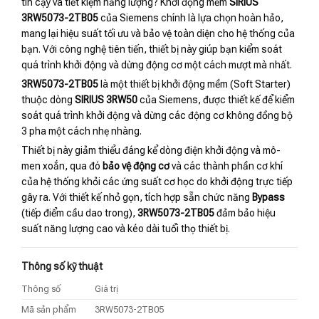
tin cậy và tiết kiệm năng lượng? Khởi động mềm
SIRIUS
3RW5073-2TB05
của Siemens chính là lựa chọn hoàn hảo,
mang lại hiệu suất tối ưu và bảo vệ toàn diện cho hệ thống của
bạn. Với công nghệ tiên tiến, thiết bị này giúp bạn kiểm soát
quá trình khởi động và dừng động cơ một cách mượt mà nhất.
3RW5073-2TB05
là một thiết bị khởi động mềm (Soft Starter)
thuộc dòng
SIRIUS 3RW50
của Siemens, được thiết kế để kiểm
soát quá trình khởi động và dừng các động cơ không đồng bộ
3 pha một cách nhẹ nhàng.
Thiết bị này giảm thiểu đáng kể dòng điện khởi động và mô-
men xoắn, qua đó
bảo vệ động cơ
và các thành phần cơ khí
của hệ thống khỏi các ứng suất cơ học do khởi động trực tiếp
gây ra. Với thiết kế nhỏ gọn, tích hợp sẵn chức năng
Bypass
(tiếp điểm cầu dao trong),
3RW5073-2TB05
đảm bảo hiệu
suất năng lượng cao và kéo dài tuổi thọ thiết bị.
Thông số kỹ thuật
Thông số
Giá trị
Mã sản phẩm
3RW5073-2TB05