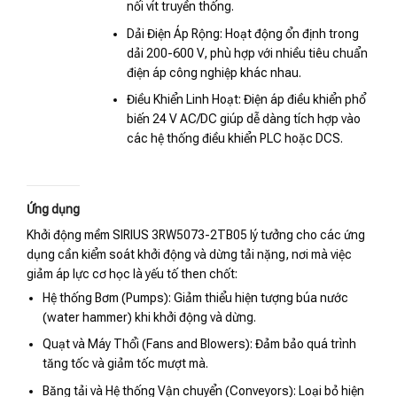
nối vít truyền thống.
Dải Điện Áp Rộng: Hoạt động ổn định trong
dải 200-600 V, phù hợp với nhiều tiêu chuẩn
điện áp công nghiệp khác nhau.
Điều Khiển Linh Hoạt: Điện áp điều khiển phổ
biến 24 V AC/DC giúp dễ dàng tích hợp vào
các hệ thống điều khiển PLC hoặc DCS.
Ứng dụng
Khởi động mềm SIRIUS 3RW5073-2TB05 lý tưởng cho các ứng
dụng cần kiểm soát khởi động và dừng tải nặng, nơi mà việc
giảm áp lực cơ học là yếu tố then chốt:
Hệ thống Bơm (Pumps): Giảm thiểu hiện tượng búa nước
(water hammer) khi khởi động và dừng.
Quạt và Máy Thổi (Fans and Blowers): Đảm bảo quá trình
tăng tốc và giảm tốc mượt mà.
Băng tải và Hệ thống Vận chuyển (Conveyors): Loại bỏ hiện