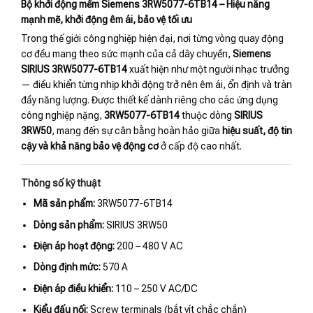
Bộ khởi động mềm Siemens 3RW5077-6TB14 – Hiệu năng
mạnh mẽ, khởi động êm ái, bảo vệ tối ưu
Trong thế giới công nghiệp hiện đại, nơi từng vòng quay động
cơ đều mang theo sức mạnh của cả dây chuyền,
Siemens
SIRIUS 3RW5077-6TB14
xuất hiện như một người nhạc trưởng
— điều khiển từng nhịp khởi động trở nên êm ái, ổn định và tràn
đầy năng lượng. Được thiết kế dành riêng cho các ứng dụng
công nghiệp nặng,
3RW5077-6TB14
thuộc dòng
SIRIUS
3RW50
, mang đến sự cân bằng hoàn hảo giữa
hiệu suất, độ tin
cậy và khả năng bảo vệ động cơ
ở cấp độ cao nhất.
Thông số kỹ thuật
Mã sản phẩm:
3RW5077-6TB14
Dòng sản phẩm:
SIRIUS 3RW50
Điện áp hoạt động:
200 – 480 V AC
Dòng định mức:
570 A
Điện áp điều khiển:
110 – 250 V AC/DC
Kiểu đấu nối:
Screw terminals (bắt vít chắc chắn)