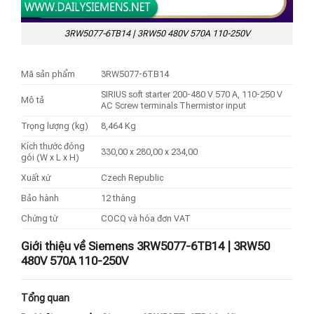
3RW5077-6TB14 | 3RW50 480V 570A 110-250V
Mã sản phẩm
3RW5077-6TB14
SIRIUS soft starter 200-480 V 570 A, 110-250 V
Mô tả
AC Screw terminals Thermistor input
Trọng lượng (kg)
8,464 Kg
Kích thước đóng
330,00 x 280,00 x 234,00
gói (W x L x H)
Xuất xứ
Czech Republic
Bảo hành
12 tháng
Chứng từ
COCQ và hóa đơn VAT
Giới thiệu về Siemens 3RW5077-6TB14 | 3RW50
480V 570A 110-250V
Tổng quan