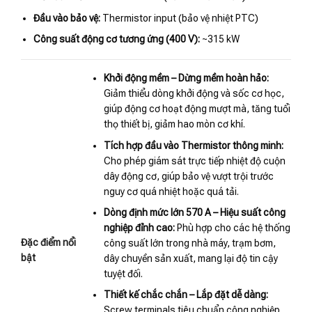
Đầu vào bảo vệ:
Thermistor input (bảo vệ nhiệt PTC)
Công suất động cơ tương ứng (400 V):
~315 kW
Khởi động mềm – Dừng mềm hoàn hảo:
Giảm thiểu dòng khởi động và sốc cơ học,
giúp động cơ hoạt động mượt mà, tăng tuổi
thọ thiết bị, giảm hao mòn cơ khí.
Tích hợp đầu vào Thermistor thông minh:
Cho phép giám sát trực tiếp nhiệt độ cuộn
dây động cơ, giúp bảo vệ vượt trội trước
nguy cơ quá nhiệt hoặc quá tải.
Dòng định mức lớn 570 A – Hiệu suất công
nghiệp đỉnh cao:
Phù hợp cho các hệ thống
Đặc điểm nổi
công suất lớn trong nhà máy, trạm bơm,
bật
dây chuyền sản xuất, mang lại độ tin cậy
tuyệt đối.
Thiết kế chắc chắn – Lắp đặt dễ dàng:
Screw terminals tiêu chuẩn công nghiệp,