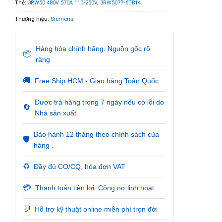
Thẻ:
3RW50 480V 570A 110-250V
,
3RW5077-6TB14
Thương hiệu:
Siemens
Hàng hóa chính hãng. Nguồn gốc rõ
📦
ràng
🚚
Free Ship HCM - Giao hàng Toàn Quốc
Được trả hàng trong 7 ngày nếu có lỗi do
🔄
Nhà sản xuất
Bảo hành 12 tháng theo chính sách của
🛡️
hàng .
♻️
Đầy đủ CO/CQ, hóa đơn VAT
💳
Thanh toán tiện lợi. Công nợ linh hoạt
💬
Hỗ trợ kỹ thuật online miễn phí trọn đời