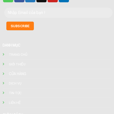
DANH MỤC
TRANG CHỦ
GIỚI THIỆU
CỬA HÀNG
DỊCH VỤ
TIN TỨC
LIÊN HỆ