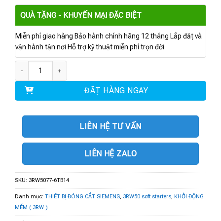
QUÀ TẶNG - KHUYẾN MẠI ĐẶC BIỆT
Miễn phí giao hàng Bảo hành chính hãng 12 tháng Lắp đặt và
vận hành tận nơi Hỗ trợ kỹ thuật miễn phí trọn đời
3RW5077-6TB14 | 3RW50 480V 570A 110-250V số lượng
ĐẶT HÀNG NGAY
LIÊN HỆ TƯ VẤN
LIÊN HỆ ZALO
SKU:
3RW5077-6TB14
Danh mục:
THIẾT BỊ ĐÓNG CẮT SIEMENS
,
3RW50 soft starters
,
KHỞI ĐỘNG
MỀM ( 3RW )