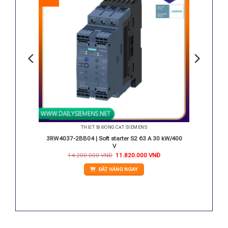
THIẾT BỊ ĐÓNG CẮT SIEMENS
 24V
3RW4037-2BB04 | Soft starter S2 63 A 30 kW/400
V
Giá
Giá
14.200.000
VNĐ
11.820.000
VNĐ
gốc
hiện
là:
tại
ĐẶT HÀNG NGAY
14.200.000 VNĐ.
là:
11.820.000 VNĐ.