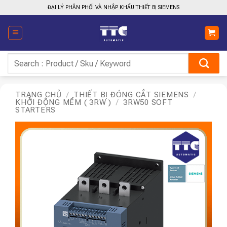
Bỏ
ĐẠI LÝ PHÂN PHỐI VÀ NHẬP KHẨU THIẾT BỊ SIEMENS
qua
nội
dung
Tìm
kiếm:
TRANG CHỦ
/
THIẾT BỊ ĐÓNG CẮT SIEMENS
/
KHỞI ĐỘNG MỀM ( 3RW )
/
3RW50 SOFT
STARTERS