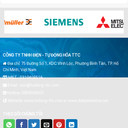
CÔNG TY TNHH ĐIỆN - TỰ ĐỘNG HÓA TTC
Địa chỉ: 75 Đường Số 1, KDC Vĩnh Lộc, Phường Bình Tân, TP. Hồ
Chí Minh, Việt Nam
MST : 0319408516
Email : son@tudong-ttc.com
Hotline: 0909393031
Website: www.tudong-ttc.com or www.dailysiemens.net
THEO DÕI CHÚNG TÔI