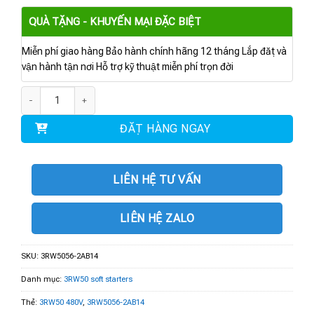
QUÀ TẶNG - KHUYẾN MẠI ĐẶC BIỆT
Miễn phí giao hàng Bảo hành chính hãng 12 tháng Lắp đặt và
vận hành tận nơi Hỗ trợ kỹ thuật miễn phí trọn đời
3RW5056-2AB14 | 3RW50 480V 171A 110-250V số lượng
ĐẶT HÀNG NGAY
LIÊN HỆ TƯ VẤN
LIÊN HỆ ZALO
SKU:
3RW5056-2AB14
Danh mục:
3RW50 soft starters
Thẻ:
3RW50 480V
,
3RW5056-2AB14