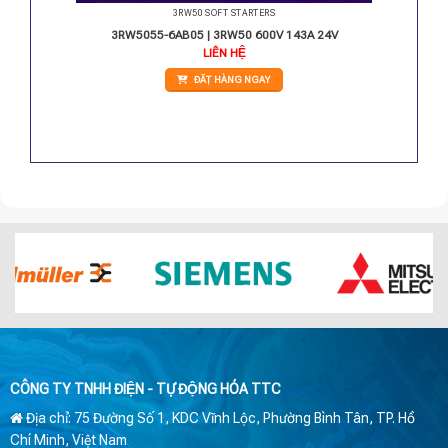
3RW50 SOFT STARTERS
0-250V
3RW5055-6AB05 | 3RW50 600V 143A 24V
LIÊN HỆ
ĐẶT HÀNG NGAY
CÔNG TY TNHH ĐIỆN - TỰ ĐỘNG HÓA TTC
Địa chỉ: 75 Đường Số 1, KDC Vĩnh Lộc, Phường Bình Tân, TP. Hồ
Chí Minh, Việt Nam