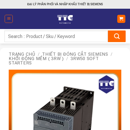
Bỏ
ĐẠI LÝ PHÂN PHỐI VÀ NHẬP KHẨU THIẾT BỊ SIEMENS
qua
nội
dung
Tìm
kiếm:
TRANG CHỦ
/
THIẾT BỊ ĐÓNG CẮT SIEMENS
/
KHỞI ĐỘNG MỀM ( 3RW )
/
3RW50 SOFT
STARTERS