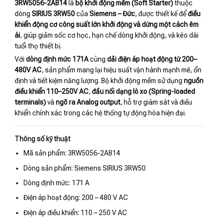
3RW5056-2AB14
là
bộ khởi động mềm (Soft Starter)
thuộc
dòng
SIRIUS 3RW50
của
Siemens – Đức
, được thiết kế để
điều
khiển động cơ công suất lớn khởi động và dừng một cách êm
ái
, giúp giảm sốc cơ học, hạn chế dòng khởi động, và kéo dài
tuổi thọ thiết bị.
Với
dòng định mức 171A
cùng
dải điện áp hoạt động từ 200–
480V AC
, sản phẩm mang lại hiệu suất vận hành mạnh mẽ, ổn
định và tiết kiệm năng lượng. Bộ khởi động mềm sử dụng
nguồn
điều khiển 110–250V AC
,
đầu nối dạng lò xo (Spring-loaded
terminals)
và
ngõ ra Analog output
, hỗ trợ giám sát và điều
khiển chính xác trong các hệ thống tự động hóa hiện đại.
Thông số kỹ thuật
Mã sản phẩm: 3RW5056-2AB14
Dòng sản phẩm: Siemens SIRIUS 3RW50
Dòng định mức: 171 A
Điện áp hoạt động: 200 – 480 V AC
Điện áp điều khiển: 110 – 250 V AC