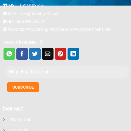
MST : 0319408516
Email : son@tudong-ttc.com
Hotline: 0909393031
Website: www.tudong-ttc.com or www.dailysiemens.net
THEO DÕI CHÚNG TÔI
DANH MỤC
TRANG CHỦ
GIỚI THIỆU