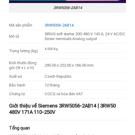
3RW5056-2AB14
Mã sản phẩm
3RW5056-2AB14
SIRIUS soft starter 200-480 V 143 A, 24 V AC/DC
Mô tả
Screw terminals Analog output
4.000 Kg
Trọng lượng (kg)
Kích thước đóng
295.00 x 232.00 x 186.00 mm
gói (W x L x H)
Xuất xứ
Czech Republic
Bảo hành
12 tháng
Chứng từ
COCQ và hóa đơn VAT
Giới thiệu về Siemens 3RW5056-2AB14 | 3RW50
480V 171A 110-250V
Tổng quan