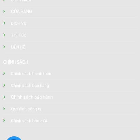
CỬA HÀNG
DỊCH VỤ
TIN TỨC
LIÊN HỆ
CHÍNH SÁCH
Chính sách thanh toán
Chính sách bán hàng
Chính sách bảo hành
Quy định công ty
Chính sách bảo mật